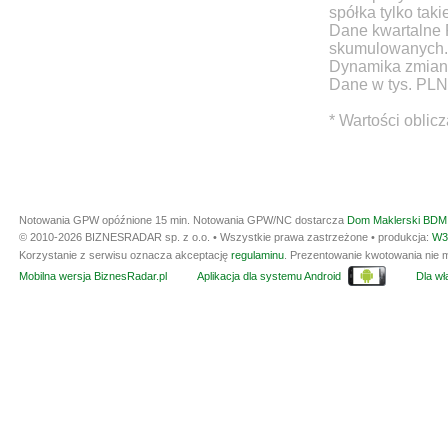
spółka tylko taki
Dane kwartalne 
skumulowanych.
Dynamika zmian d
Dane w tys. PLN
* Wartości oblic
Notowania GPW opóźnione 15 min.
Notowania GPW/NC dostarcza
Dom Maklerski BDM 
© 2010-2026 BIZNESRADAR sp. z o.o. • Wszystkie prawa zastrzeżone • produkcja:
W3
Korzystanie z serwisu oznacza akceptację
regulaminu
. Prezentowanie kwotowania nie m
Mobilna wersja BiznesRadar.pl
Aplikacja dla systemu Android
Dla wła