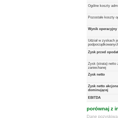
Ogólne koszty admi
Pozostałe koszty o
Wynik operacyjny
Udział w zyskach j
podporządkowanyc
Zysk przed opoda
Zysk (strata) netto 
zaniechanej
Zysk netto
Zysk netto akcjona
dominującej
EBITDA
porównaj z i
Dane pozyskiwan