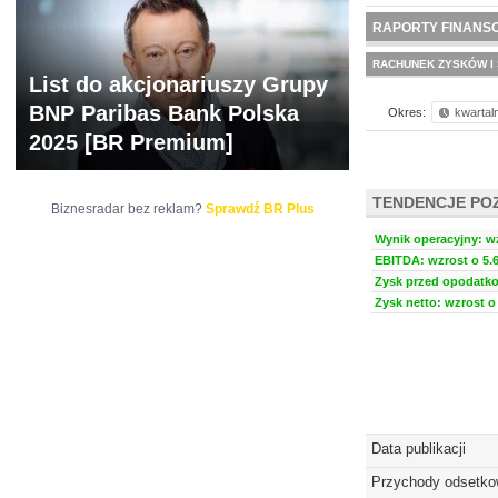
WYCENA
BR 
RAPORTY FINANS
RACHUNEK ZYSKÓW I 
List do akcjonariuszy Grupy
BNP Paribas Bank Polska
Okres:
kwartal
2025 [BR Premium]
TENDENCJE PO
Biznesradar bez reklam?
Sprawdź BR Plus
Wynik operacyjny: wz
EBITDA: wzrost o 5.6
Zysk przed opodatko
Zysk netto: wzrost o 
Data publikacji
Przychody odsetk