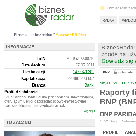
Trwa łączenie z ra
RADAR
WIADOM
Biznesradar bez reklam?
Sprawdź BR Plus
INFORMACJE
BiznesRadar.
zgodę na uży
ISIN:
PLBGZ0000010
Dowiedz się 
Data debiutu:
27.05.2011
Liczba akcji:
147 949 302
BNP:
ustaw alert
Kapitalizacja:
22 488 293 904
Akcje GPW
•
BNP PAR
Branża:
Banki
Raporty f
Profil działalności:
BNP Paribas Bank Polska jest bankiem uniwersalnym,
BNP (BN
oferującym usługi oszczędnościowo-inwestycyjne
zarówno klientom indywidualnym jak i...
więcej »
BNP PARIB
GPW - Akcje - Notowania
TU ZACZNIJ
PROFIL
ANAL