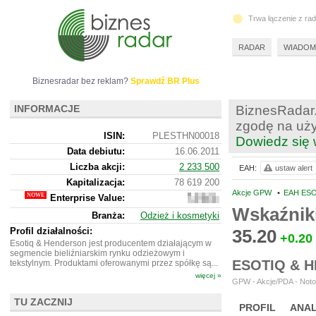
Trwa łączenie z ra
RADAR
WIADOM
Biznesradar bez reklam?
Sprawdź BR Plus
INFORMACJE
BiznesRadar.
zgodę na uży
ISIN:
PLESTHN00018
Dowiedz się 
Data debiutu:
16.06.2011
Liczba akcji:
2 233 500
EAH:
ustaw alert
Kapitalizacja:
78 619 200
Akcje GPW
•
EAH ES
Enterprise Value:
160
098
Wskaźnik
Branża:
Odzież i kosmetyki
200
Profil działalności:
35.20
+0.20
Esotiq & Henderson jest producentem działającym w
segmencie bieliźniarskim rynku odzieżowym i
ESOTIQ & 
tekstylnym. Produktami oferowanymi przez spółkę są...
więcej »
GPW - Akcje/PDA - Noto
TU ZACZNIJ
PROFIL
ANAL