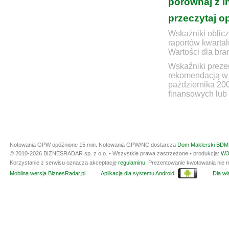
porównaj z i
przeczytaj o
Wskaźniki oblicz
raportów kwartal
Wartości dla bra
Wskaźniki prezen
rekomendacją w 
października 20
finansowych lub 
Notowania GPW opóźnione 15 min.
Notowania GPW/NC dostarcza
Dom Maklerski BDM 
© 2010-2026 BIZNESRADAR sp. z o.o. • Wszystkie prawa zastrzeżone • produkcja:
W3
Korzystanie z serwisu oznacza akceptację
regulaminu
. Prezentowanie kwotowania nie m
Mobilna wersja BiznesRadar.pl
Aplikacja dla systemu Android
Dla wła