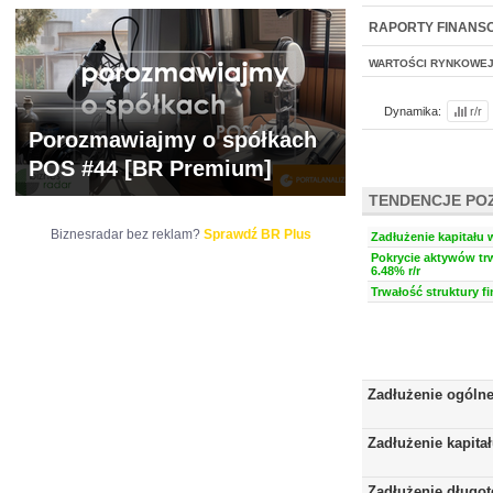
WYCENA
BR 
RAPORTY FINANS
WARTOŚCI RYNKOWE
Dynamika:
r/r
Porozmawiajmy o spółkach
POS #44 [BR Premium]
TENDENCJE PO
Biznesradar bez reklam?
Sprawdź BR Plus
Zadłużenie kapitału 
Pokrycie aktywów trw
6.48% r/r
Trwałość struktury f
Zadłużenie ogóln
Zadłużenie kapita
Zadłużenie długo