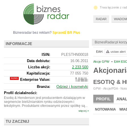
Trwa łączenie z ra
RADAR
WIADOM
Biznesradar bez reklam?
Sprawdź BR Plus
BiznesRadar.pl korzy
INFORMACJE
EAH:
ustaw alert
ISIN:
PLESTHN00018
Data debiutu:
16.06.2011
Akcje GPW
•
EAH ES
Liczba akcji:
2 233 500
Akcjonari
Kapitalizacja:
77 055 750
Enterprise Value:
158
ESOTIQ & 
534
Branża:
Odzież i kosmetyki
750
GPW - Akcje/PDA - Noto
Profil działalności:
Esotiq & Henderson jest producentem działającym w
PROFIL
ANAL
segmencie bieliźniarskim rynku odzieżowym i
tekstylnym. Produktami oferowanymi przez spółkę są...
NOTOWANIA
WIA
więcej »
TU ZACZNIJ