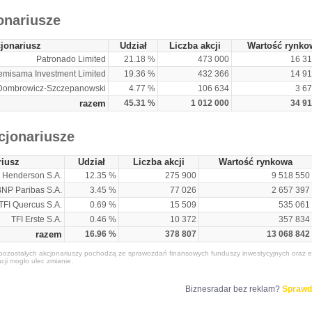
onariusze
jonariusz
Udział
Liczba akcji
Wartość rynko
Patronado Limited
21.18 %
473 000
16 31
emisama Investment Limited
19.36 %
432 366
14 91
ombrowicz-Szczepanowski
4.77 %
106 634
3 6
razem
45.31 %
1 012 000
34 91
cjonariusze
riusz
Udział
Liczba akcji
Wartość rynkowa
& Henderson S.A.
12.35 %
275 900
9 518 550
BNP Paribas S.A.
3.45 %
77 026
2 657 397
TFI Quercus S.A.
0.69 %
15 509
535 061
TFI Erste S.A.
0.46 %
10 372
357 834
razem
16.96 %
378 807
13 068 842
ozostałych akcjonariuszy pochodzą ze sprawozdań finansowych funduszy inwestycyjnych oraz e
acji mogło ulec zmianie.
Biznesradar bez reklam?
Sprawd