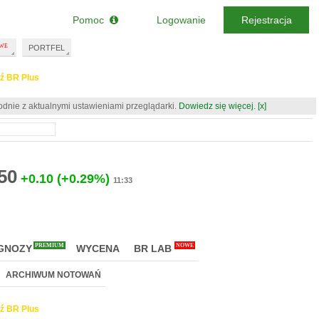
Pomoc
Logowanie
Rejestracja
PORTFEL
ź BR Plus
odnie z aktualnymi ustawieniami przeglądarki.
Dowiedz się więcej.
[x]
50
+0.10
(+0.29%)
11:33
PREMIUM
NOWE
GNOZY
WYCENA
BR LAB
ARCHIWUM NOTOWAŃ
ź BR Plus