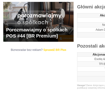
Główni akcj
Akc
N
Porozmawiajmy o spółkach
Adam D
POS #44 [BR Premium]
Pozostali ak
Biznesradar bez reklam?
Sprawdź BR Plus
Akcjona
Esotiq 
TFI 
Uwaga!
Dane dotyczące p
publikacji ostatniej inform