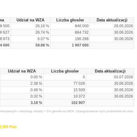
wa
Udział na WZA
Liczba głosów
Data aktualizacji
8 500
26.16 %
846 000
28.05.2026
6 627
26.74 %
864 732
30.06.2026
78 873
6.07 %
196 268
30.06.2026
4 000
58.98 %
1 907 000
Udział na WZA
Liczba głosów
Data aktualizacji
0.00 %
0
02.07.2026
2.38 %
77 026
30.06.2026
0.48 %
15 509
30.06.2026
0.32 %
10 372
30.06.2026
3.18 %
102 907
merytalnych i obejmują udziały < 5% głosów na WZA. Zaangażowanie tych podmiotów od dnia
ź BR Plus