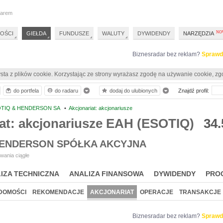
darem
OŚCI
GIEŁDA
FUNDUSZE
WALUTY
DYWIDENDY
NARZĘDZIA
Biznesradar bez reklam?
Sprawd
sta z plików cookie. Korzystając ze strony wyrażasz zgodę na używanie cookie, zg
do portfela
do radaru
dodaj do ulubionych
Znajdź profil:
OTIQ & HENDERSON SA
•
Akcjonariat: akcjonariusze
at: akcjonariusze EAH (ESOTIQ)
34.
HENDERSON SPÓŁKA AKCYJNA
wania ciągłe
IZA TECHNICZNA
ANALIZA FINANSOWA
DYWIDENDY
PRO
DOMOŚCI
REKOMENDACJE
AKCJONARIAT
OPERACJE
TRANSAKCJE
Biznesradar bez reklam?
Sprawd