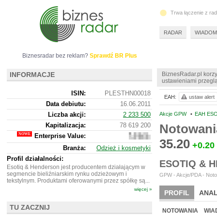
Trwa łączenie z ra
RADAR
WIADOM
Biznesradar bez reklam?
Sprawdź BR Plus
INFORMACJE
BiznesRadar.pl korzy
ustawieniami przeglą
ISIN:
PLESTHN00018
EAH:
ustaw alert
Data debiutu:
16.06.2011
Liczba akcji:
2 233 500
Akcje GPW
•
EAH ES
Kapitalizacja:
78 619 200
Notowani
Enterprise Value:
160
35.20
098
+0.20
Branża:
Odzież i kosmetyki
200
Profil działalności:
ESOTIQ & 
Esotiq & Henderson jest producentem działającym w
segmencie bieliźniarskim rynku odzieżowym i
GPW - Akcje/PDA - Noto
tekstylnym. Produktami oferowanymi przez spółkę są...
więcej »
PROFIL
ANAL
TU ZACZNIJ
WYCENA
BR 
NOTOWANIA
WIA