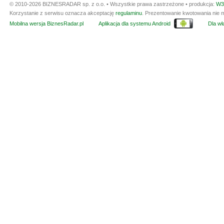
© 2010-2026 BIZNESRADAR sp. z o.o. • Wszystkie prawa zastrzeżone • produkcja:
W3
Korzystanie z serwisu oznacza akceptację
regulaminu
. Prezentowanie kwotowania nie m
Mobilna wersja BiznesRadar.pl
Aplikacja dla systemu Android
Dla wła