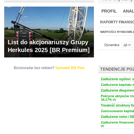
PROFIL
ANAL
NOWE
BR LAB
RAPORTY FINANS
WARTOŚCI RYNKOWE
List do akcjonariuszy Grupy
Dynamika:
r/r
Herkules 2025 [BR Premium]
Biznesradar bez reklam?
Sprawdź BR Plus
TENDENCJE PO
Zadłużenie ogólne: s
Zadłużenie kapitału 
Zadłużenie długoter
Pokrycie aktywów trw
34.17% r/r
Trwałość struktury f
Zastosowanie kapitał
Zadłużenie netto / E
Zadłużenie finansow
r/r