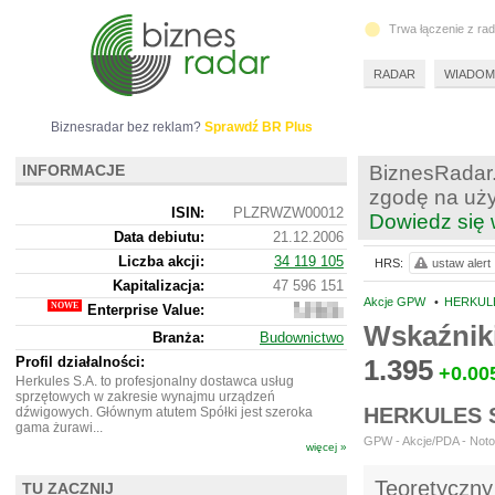
Trwa łączenie z ra
RADAR
WIADOM
Biznesradar bez reklam?
Sprawdź BR Plus
INFORMACJE
BiznesRadar.
zgodę na uży
ISIN:
PLZRWZW00012
Dowiedz się 
Data debiutu:
21.12.2006
Liczba akcji:
34 119 105
HRS:
ustaw alert
Kapitalizacja:
47 596 151
Akcje GPW
•
HERKULE
Enterprise Value:
61
472
Wskaźnik
Branża:
Budownictwo
151
Profil działalności:
1.395
+0.00
Herkules S.A. to profesjonalny dostawca usług
sprzętowych w zakresie wynajmu urządzeń
HERKULES 
dźwigowych. Głównym atutem Spółki jest szeroka
gama żurawi...
GPW - Akcje/PDA - Noto
więcej »
Teoretyczny
TU ZACZNIJ