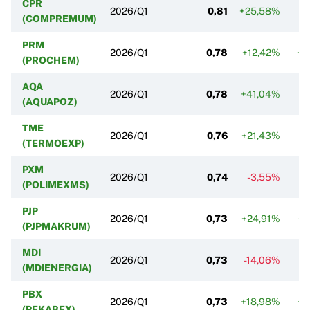
CPR
2026/Q1
0,81
+25,58%
-
(COMPREMUM)
PRM
2026/Q1
0,78
+12,42%
+0
(PROCHEM)
AQA
2026/Q1
0,78
+41,04%
+1
(AQUAPOZ)
TME
2026/Q1
0,76
+21,43%
-
(TERMOEXP)
PXM
2026/Q1
0,74
-3,55%
-
(POLIMEXMS)
PJP
2026/Q1
0,73
+24,91%
+0
(PJPMAKRUM)
MDI
2026/Q1
0,73
-14,06%
-
(MDIENERGIA)
PBX
2026/Q1
0,73
+18,98%
+2
(PEKABEX)