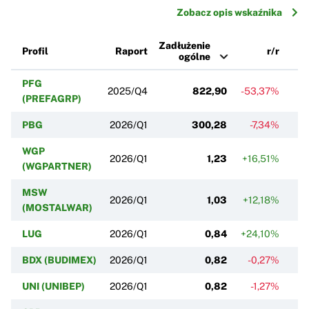
Zobacz opis wskaźnika
Zadłużenie
Profil
Raport
r/r
ogólne
PFG
2025/Q4
822,90
-53,37%
(PREFAGRP)
PBG
2026/Q1
300,28
-7,34%
+1
WGP
2026/Q1
1,23
+16,51%
+3
(WGPARTNER)
MSW
2026/Q1
1,03
+12,18%
+1
(MOSTALWAR)
LUG
2026/Q1
0,84
+24,10%
+7
BDX (BUDIMEX)
2026/Q1
0,82
-0,27%
-
UNI (UNIBEP)
2026/Q1
0,82
-1,27%
-0