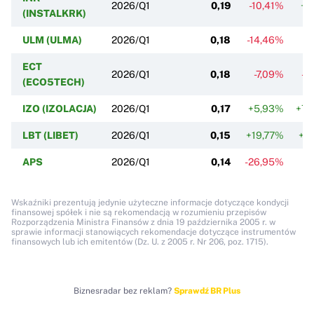
2026/Q1
0,19
-10,41%
+5
(INSTALKRK)
ULM (ULMA)
2026/Q1
0,18
-14,46%
-5
ECT
2026/Q1
0,18
-7,09%
-1
(ECO5TECH)
IZO (IZOLACJA)
2026/Q1
0,17
+5,93%
+79
LBT (LIBET)
2026/Q1
0,15
+19,77%
+1
APS
2026/Q1
0,14
-26,95%
+
Wskaźniki prezentują jedynie użyteczne informacje dotyczące kondycji
finansowej spółek i nie są rekomendacją w rozumieniu przepisów
Rozporządzenia Ministra Finansów z dnia 19 października 2005 r. w
sprawie informacji stanowiących rekomendacje dotyczące instrumentów
finansowych lub ich emitentów (Dz. U. z 2005 r. Nr 206, poz. 1715).
Biznesradar bez reklam?
Sprawdź BR Plus