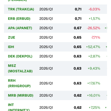
TRK (TRAKCJA)
2026/Q1
0,71
-6,03%
-3
ERB (ERBUD)
2026/Q1
0,71
+1,57%
+0
APA (APANET)
2026/Q1
0,67
-26,52%
+50
ZUE
2026/Q1
0,65
-7,71%
-
IDH
2026/Q1
0,65
+52,47%
+1
DEK (DEKPOL)
2026/Q1
0,63
+2,87%
+0
MSZ
2026/Q1
0,63
+9,43%
+3
(MOSTALZAB)
RRH
2026/Q1
0,63
+17,67%
-
(RRHGROUP)
MRB (MIRBUD)
2026/Q1
0,62
+16,01%
+6
INT
2026/Q1
0,62
+7,25%
+16
(INTERNITY)