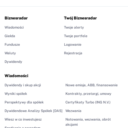
Biznesradar
Twój Biznesradar
Wiadomości
Twoje alerty
Giełda
Twoje portfele
Fundusze
Logowanie
Waluty
Rejestracja
Dywidendy
Wiadomości
Dywidendy i skup akcji
Nowe emisje, ABB, finansowanie
Wyniki spółek
Kontrakty, przetargi, umowy
Perspektywy dla spółek
Certyfikaty Turbo (ING N.V.)
Dywidendowe Analizy Spółek [DAS]
Wezwania
Wiesz w co inwestujesz
Notowania, wezwania, obrót
akcjami
Spotkanie z zarządem