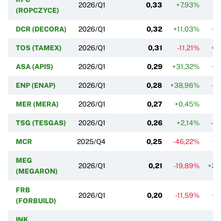
2026/Q1
0,33
+7,93%
-5
(ROPCZYCE)
DCR (DECORA)
2026/Q1
0,32
+11,03%
+4
TOS (TAMEX)
2026/Q1
0,31
-11,21%
+1
ASA (APIS)
2026/Q1
0,29
+31,32%
+4
ENP (ENAP)
2026/Q1
0,28
+38,96%
-3
MER (MERA)
2026/Q1
0,27
+0,45%
-
TSG (TESGAS)
2026/Q1
0,26
+2,14%
-1
MCR
2025/Q4
0,25
-46,22%
+8
MEG
2026/Q1
0,21
-19,89%
+23
(MEGARON)
FRB
2026/Q1
0,20
-11,59%
+4
(FORBUILD)
INK