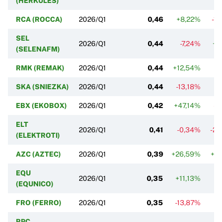
(HERKULES)
RCA (ROCCA)
2026/Q1
0,46
+8,22%
-1
SEL
2026/Q1
0,44
-7,24%
+6
(SELENAFM)
RMK (REMAK)
2026/Q1
0,44
+12,54%
-
SKA (SNIEZKA)
2026/Q1
0,44
-13,18%
+
EBX (EKOBOX)
2026/Q1
0,42
+47,14%
-1
ELT
2026/Q1
0,41
-0,34%
-28
(ELEKTROTI)
AZC (AZTEC)
2026/Q1
0,39
+26,59%
+1
EQU
2026/Q1
0,35
+11,13%
-
(EQUNICO)
FRO (FERRO)
2026/Q1
0,35
-13,87%
-
RPC