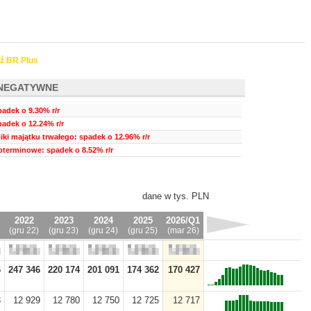
ź BR Plus
NEGATYWNE
adek o 9.30% r/r
padek o 12.24% r/r
ki majątku trwałego: spadek o 12.96% r/r
oterminowe: spadek o 8.52% r/r
dane w tys. PLN
2022
2023
2024
2025
2026/Q1
(gru 22)
(gru 23)
(gru 24)
(gru 25)
(mar 26)
6
247 346
220 174
201 091
174 362
170 427
3
12 929
12 780
12 750
12 725
12 717