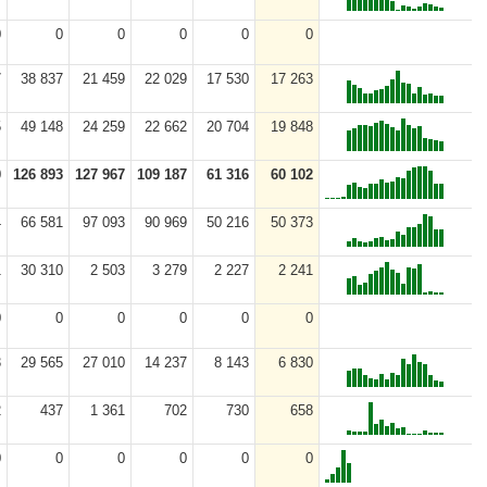
0
0
0
0
0
0
7
38 837
21 459
22 029
17 530
17 263
5
49 148
24 259
22 662
20 704
19 848
0
126 893
127 967
109 187
61 316
60 102
4
66 581
97 093
90 969
50 216
50 373
1
30 310
2 503
3 279
2 227
2 241
0
0
0
0
0
0
3
29 565
27 010
14 237
8 143
6 830
2
437
1 361
702
730
658
0
0
0
0
0
0