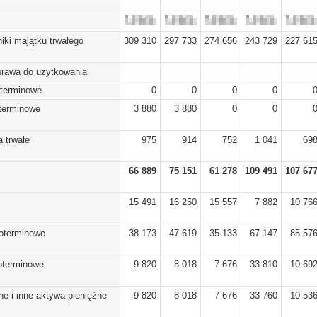
iki majątku trwałego
309 310
297 733
274 656
243 729
227 61
prawa do użytkowania
oterminowe
0
0
0
0
oterminowe
3 880
3 880
0
0
 trwałe
975
914
752
1 041
69
66 889
75 151
61 278
109 491
107 67
15 491
16 250
15 557
7 882
10 76
koterminowe
38 173
47 619
35 133
67 147
85 57
koterminowe
9 820
8 018
7 676
33 810
10 69
ne i inne aktywa pieniężne
9 820
8 018
7 676
33 760
10 53