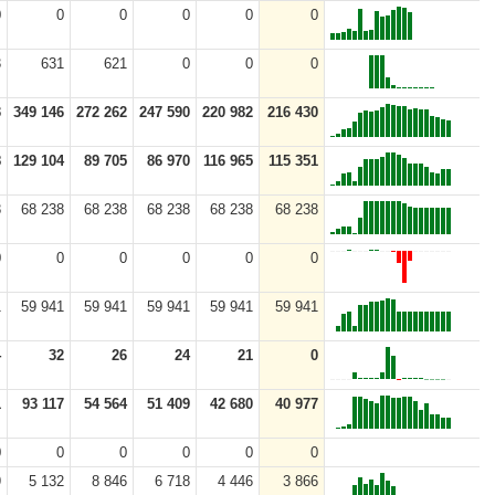
0
0
0
0
0
0
3
631
621
0
0
0
3
349 146
272 262
247 590
220 982
216 430
8
129 104
89 705
86 970
116 965
115 351
8
68 238
68 238
68 238
68 238
68 238
0
0
0
0
0
0
1
59 941
59 941
59 941
59 941
59 941
4
32
26
24
21
0
1
93 117
54 564
51 409
42 680
40 977
0
0
0
0
0
0
9
5 132
8 846
6 718
4 446
3 866