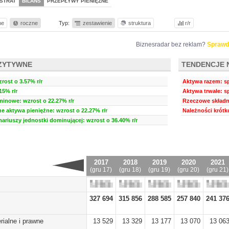
STRAT
BILANS
PRZEPŁYWY PIENIĘŻNE
ne
roczne
Typ:
zestawienie
struktura
r/r
Biznesradar bez reklam?
Sprawd
ZYTYWNE
TENDENCJE 
ost o 3.57% r/r
Aktywa razem: sp
15% r/r
Aktywa trwałe: s
minowe: wzrost o 22.27% r/r
Rzeczowe składni
ne aktywa pieniężne: wzrost o 22.27% r/r
Należności krótk
nariuszy jednostki dominującej: wzrost o 36.40% r/r
2017
2018
2019
2020
2021
(gru 17)
(gru 18)
(gru 19)
(gru 20)
(gru 21)
327 694
315 856
288 585
257 840
241 37
rialne i prawne
13 529
13 329
13 177
13 070
13 06