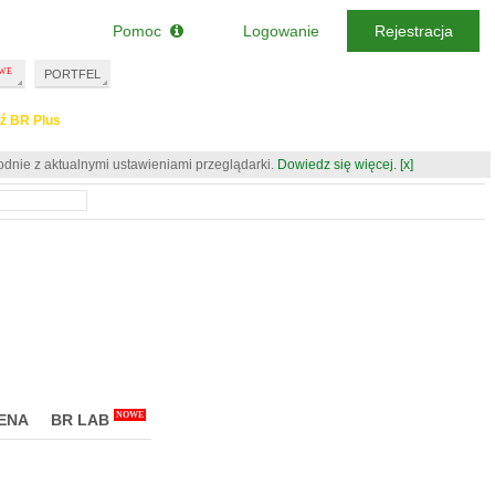
Pomoc
Logowanie
Rejestracja
PORTFEL
ź BR Plus
odnie z aktualnymi ustawieniami przeglądarki.
Dowiedz się więcej.
[x]
NOWE
ENA
BR LAB