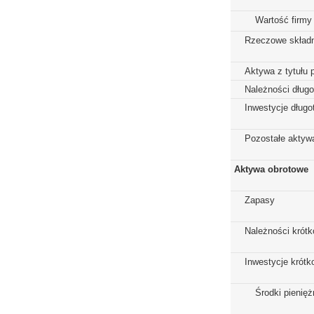
Wartość firmy
Rzeczowe składn
Aktywa z tytułu 
Należności dług
Inwestycje dług
Pozostałe aktywa
Aktywa obrotowe
Zapasy
Należności krót
Inwestycje krót
Środki pienięż