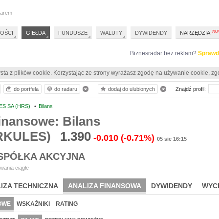
darem
OŚCI
GIEŁDA
FUNDUSZE
WALUTY
DYWIDENDY
NARZĘDZIA
Biznesradar bez reklam?
Sprawd
sta z plików cookie. Korzystając ze strony wyrażasz zgodę na używanie cookie, zg
do portfela
do radaru
dodaj do ulubionych
Znajdź profil:
S SA (HRS)
•
Bilans
inansowe: Bilans
RKULES)
1.390
-0.010
(-0.71%)
05 sie 16:15
SPÓŁKA AKCYJNA
wania ciągłe
IZA TECHNICZNA
ANALIZA FINANSOWA
DYWIDENDY
WYC
OWE
WSKAŹNIKI
RATING