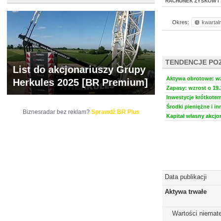
RACHUNEK ZYSKÓW I 
Okres:
kwartal
TENDENCJE PO
List do akcjonariuszy Grupy
Aktywa obrotowe: wzr
Herkules 2025 [BR Premium]
Zapasy: wzrost o 19.
Inwestycje krótkoter
Środki pieniężne i in
Biznesradar bez reklam?
Sprawdź BR Plus
Kapitał własny akcjo
Data publikacji
Aktywa trwałe
Wartości niemate