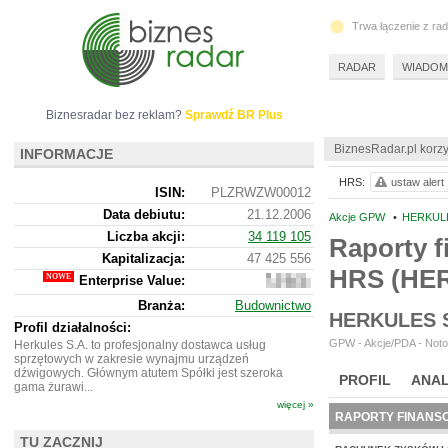
Trwa łączenie z ra
RADAR
WIADOM
Biznesradar bez reklam?
Sprawdź BR Plus
BiznesRadar.pl korzy
INFORMACJE
HRS:
ustaw alert
ISIN:
PLZRWZW00012
Data debiutu:
21.12.2006
Akcje GPW
•
HERKULE
Liczba akcji:
34 119 105
Raporty f
Kapitalizacja:
47 425 556
HRS (HE
Enterprise Value:
61
301
Branża:
Budownictwo
556
HERKULES 
Profil działalności:
GPW - Akcje/PDA - Noto
Herkules S.A. to profesjonalny dostawca usług
sprzętowych w zakresie wynajmu urządzeń
dźwigowych. Głównym atutem Spółki jest szeroka
PROFIL
ANAL
gama żurawi...
więcej »
RAPORTY FINANS
TU ZACZNIJ