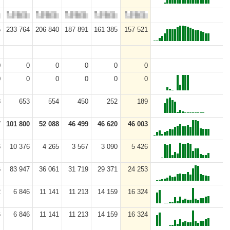
5
233 764
206 840
187 891
161 385
157 521
0
0
0
0
0
0
0
0
0
0
0
0
8
653
554
450
252
189
7
101 800
52 088
46 499
46 620
46 003
6
10 376
4 265
3 567
3 090
5 426
6
83 947
36 061
31 719
29 371
24 253
2
6 846
11 141
11 213
14 159
16 324
6
6 846
11 141
11 213
14 159
16 324