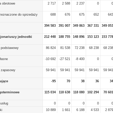
a obrotowe
2 717
2 588
2 237
0
rzeznaczone do sprzedaży
688
676
675
652
64
394 583
391 007
349 863
367 331
349 05
cjonariuszy jednostki
212 448
188 755
148 896
153 123
153 77
) podstawowy
86 824
81 538
72 238
68 238
68 23
własne
-10 692
-27 521
-8 400
0
) zapasowy
59 941
59 941
59 941
59 941
59 94
lujące
-95
70
38
36
3
goterminowe
115 034
118 638
118 080
102 294
70 60
 usług
0
0
0
0
ki
10 889
1 661
6 188
4 533
2 87