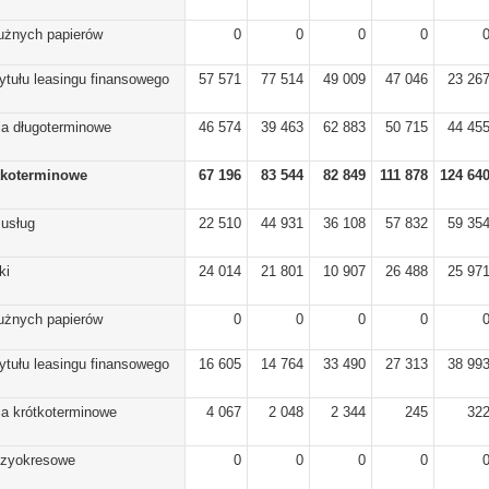
dłużnych papierów
0
0
0
0
ytułu leasingu finansowego
57 571
77 514
49 009
47 046
23 26
ia długoterminowe
46 574
39 463
62 883
50 715
44 45
tkoterminowe
67 196
83 544
82 849
111 878
124 64
 usług
22 510
44 931
36 108
57 832
59 35
ki
24 014
21 801
10 907
26 488
25 97
dłużnych papierów
0
0
0
0
ytułu leasingu finansowego
16 605
14 764
33 490
27 313
38 99
ia krótkoterminowe
4 067
2 048
2 344
245
32
dzyokresowe
0
0
0
0