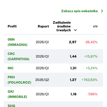
Zobacz opis wskaźnika
Zadłużenie
Profil
Raport
środków
r/r
trwałych
06N
2026/Q1
2,97
-26,42%
(06MAGNA)
CRC
2026/Q1
1,44
+15,87%
(CARPATHIA)
INC
2026/Q1
1,31
+5,24%
PRH
2026/Q2
1,27
+762,83%
(POLHOLROZ)
GKI
2026/Q1
1,16
-7,96%
(IMMOBILE)
SHG