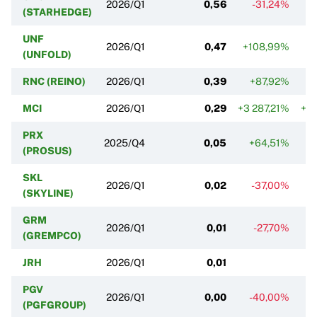
2026/Q1
0,56
-31,24%
(STARHEDGE)
UNF
2026/Q1
0,47
+108,99%
(UNFOLD)
RNC (REINO)
2026/Q1
0,39
+87,92%
MCI
2026/Q1
0,29
+3 287,21%
+2
PRX
2025/Q4
0,05
+64,51%
(PROSUS)
SKL
2026/Q1
0,02
-37,00%
(SKYLINE)
GRM
2026/Q1
0,01
-27,70%
(GREMPCO)
JRH
2026/Q1
0,01
PGV
2026/Q1
0,00
-40,00%
(PGFGROUP)