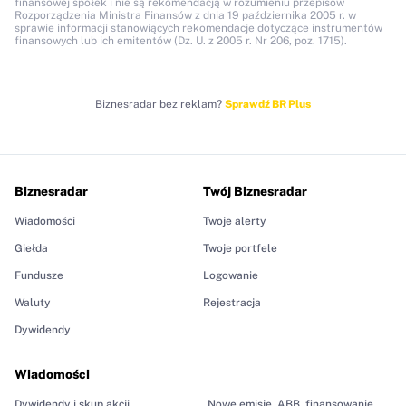
finansowej spółek i nie są rekomendacją w rozumieniu przepisów
Rozporządzenia Ministra Finansów z dnia 19 października 2005 r. w
sprawie informacji stanowiących rekomendacje dotyczące instrumentów
finansowych lub ich emitentów (Dz. U. z 2005 r. Nr 206, poz. 1715).
Biznesradar bez reklam?
Sprawdź BR Plus
Biznesradar
Twój Biznesradar
Wiadomości
Twoje alerty
Giełda
Twoje portfele
Fundusze
Logowanie
Waluty
Rejestracja
Dywidendy
Wiadomości
Dywidendy i skup akcji
Nowe emisje, ABB, finansowanie