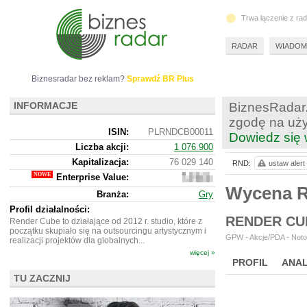
Trwa łączenie z ra
RADAR
WIADOM
Biznesradar bez reklam?
Sprawdź BR Plus
INFORMACJE
BiznesRadar.
zgodę na uży
ISIN:
PLRNDCB00011
Dowiedz się 
Liczba akcji:
1 076 900
Kapitalizacja:
76 029 140
RND:
ustaw alert
Enterprise Value:
56
278
Wycena 
Branża:
Gry
140
Profil działalności:
RENDER CU
Render Cube to działające od 2012 r. studio, które z
początku skupiało się na outsourcingu artystycznym i
GPW - Akcje/PDA - Noto
realizacji projektów dla globalnych...
więcej »
PROFIL
ANAL
TU ZACZNIJ
NOWE
BR LAB