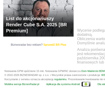
List do akcjonariuszy
Render Cube S.A. 2025 [BR
Premium]
Wycenie podlegaj
dodatnią.
Obliczenia warto
Domyślnie anali
Biznesradar bez reklam?
Sprawdź BR Plus
Analiza porówna
jest rekomendac
października 20
finansowych lub 
Notowania GPW opóźnione 15 min.
Notowania GPW/NC dostarcza
Dom Maklerski BDM 
© 2010-2026 BIZNESRADAR sp. z o.o. • Wszystkie prawa zastrzeżone • produkcja:
W3
Korzystanie z serwisu oznacza akceptację
regulaminu
. Prezentowanie kwotowania nie m
Mobilna wersja BiznesRadar.pl
Aplikacja dla systemu Android
Dla wła