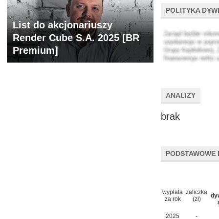
POLITYKA DYW
List do akcjonariuszy
Render Cube S.A. 2025 [BR
Premium]
ANALIZY
brak
PODSTAWOWE 
wypłata
zaliczka
dy
za rok
(zł)
2025
-