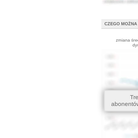
CZEGO MOŻNA 
zmiana śre
dy
Tr
abonentó