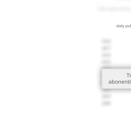
daty pu
T
abonent