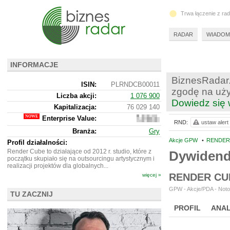
Trwa łączenie z ra
RADAR
WIADOM
INFORMACJE
BiznesRadar.
ISIN:
PLRNDCB00011
zgodę na uży
Liczba akcji:
1 076 900
Dowiedz się 
Kapitalizacja:
76 029 140
Enterprise Value:
56
RND:
ustaw alert
278
Branża:
Gry
140
Akcje GPW
•
RENDER 
Profil działalności:
Render Cube to działające od 2012 r. studio, które z
Dywiden
początku skupiało się na outsourcingu artystycznym i
realizacji projektów dla globalnych...
RENDER CU
więcej »
GPW - Akcje/PDA - Noto
TU ZACZNIJ
PROFIL
ANAL
NOWE
BR LAB