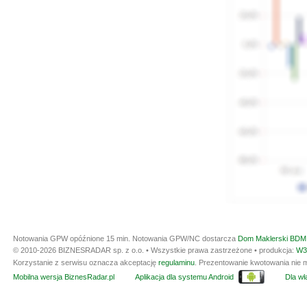
Notowania GPW opóźnione 15 min.
Notowania GPW/NC dostarcza
Dom Maklerski BDM 
© 2010-2026 BIZNESRADAR sp. z o.o. • Wszystkie prawa zastrzeżone • produkcja:
W3
Korzystanie z serwisu oznacza akceptację
regulaminu
. Prezentowanie kwotowania nie m
Mobilna wersja BiznesRadar.pl
Aplikacja dla systemu Android
Dla wła