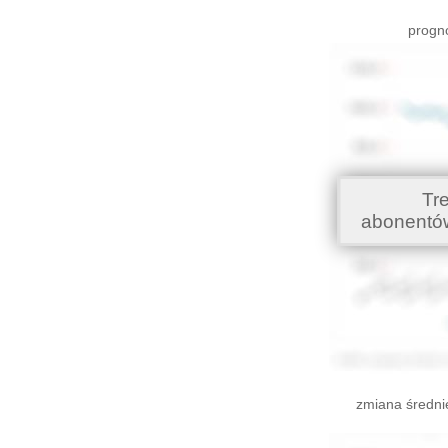
progno
Tr
abonentó
zmiana średni