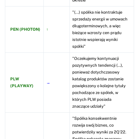
okresie"
"(...) spółka nie kontraktuje
sprzedaży energii w umowach
długoterminowych, a więc
PEN (PHOTON)
↑
bieżące wzrosty cen prądu
istotnie wspierają wyniki
spółki"
"Oczekujemy kontynuacji
pozytywnych tendencji (…),
ponieważ dotychczasowy
PLW
katalog produktów zostanie
→
(PLAYWAY)
powiększony o kolejne tytuły
pochodzące ze spółek, w
których PLW posiada
znaczące udziały"
"Spółka konsekwentnie
rozwija swój biznes, co
potwierdziły wyniki za 2Q'22.
Spółka pokazała znaczący