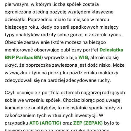
pierwszym, w którym liczba spółek została
ograniczona o jedną pozycję względem klasycznej
dziesiątki. Poprzednio miało to miejsce w marcu
bieżącego roku, kiedy po serii spadkowych miesięcy
typy analityków radziły sobie gorzej niż szeroki rynek.
Obecnie zestawienie (które możesz na bieżąco
monitorować obserwując publiczny portfel
Dziesiątka
BNP Paribas BM
) wprawdzie bije
WIG
, ale nie da się
ukryć, że poprzeczka zawieszona jest dość nisko. Może
w związku z tym na początku października maklerzy
zdecydowali się na bardziej zdecydowane ruchy.
Czyli usunięcie z portfela czterech najgorzej radzących
sobie we wrześniu spółek. Chociaż biorąc pod uwagę
komentarze analityków, to nie ostatnie spadki stały za
zakończeniem tych wirtualnych inwestycji. W
przypadku
ATC (ARCTIC)
oraz
ZEP (ZEPAK)
było to
bowiem czające się za rogiem ryzyko dotyczące