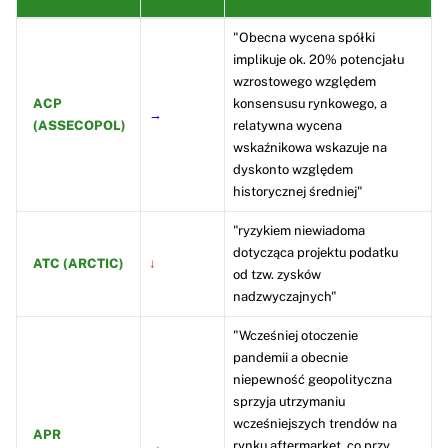
"Obecna wycena spółki
implikuje ok. 20% potencjału
wzrostowego względem
ACP
konsensusu rynkowego, a
→
(ASSECOPOL)
relatywna wycena
wskaźnikowa wskazuje na
dyskonto względem
historycznej średniej"
"ryzykiem niewiadoma
dotycząca projektu podatku
ATC (ARCTIC)
↓
od tzw. zysków
nadzwyczajnych"
"Wcześniej otoczenie
pandemii a obecnie
niepewność geopolityczna
sprzyja utrzymaniu
wcześniejszych trendów na
APR
→
rynku aftermarket, co przy