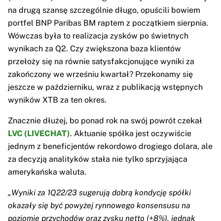
na drugą szansę szczególnie długo, opuścili bowiem
portfel BNP Paribas BM raptem z początkiem sierpnia.
Wówczas była to realizacja zysków po świetnych
wynikach za Q2. Czy zwiększona baza klientów
przełoży się na równie satysfakcjonujące wyniki za
zakończony we wrześniu kwartał? Przekonamy się
jeszcze w październiku, wraz z publikacją wstępnych
wyników XTB za ten okres.
Znacznie dłużej, bo ponad rok na swój powrót czekał
LVC (LIVECHAT)
. Aktuanie spółka jest oczywiście
jednym z beneficjentów rekordowo drogiego dolara, ale
za decyzją analityków stała nie tylko sprzyjająca
amerykańska waluta.
„Wyniki za 1Q22/23 sugerują dobrą kondycję spółki
okazały się być powyżej rynnowego konsensusu na
poziomie przychodów oraz zysku netto (+8%), jednak