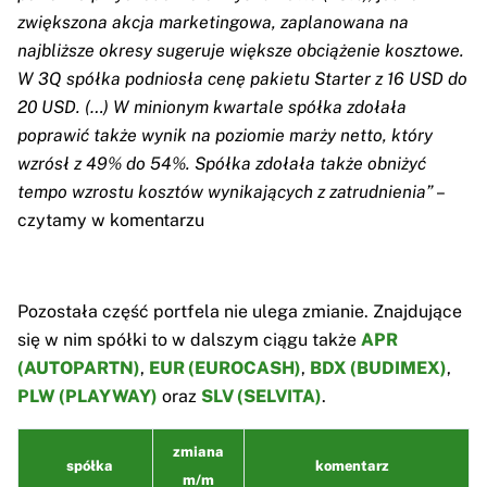
zwiększona akcja marketingowa, zaplanowana na
najbliższe okresy sugeruje większe obciążenie kosztowe.
W 3Q spółka podniosła cenę pakietu Starter z 16 USD do
20 USD. (…) W minionym kwartale spółka zdołała
poprawić także wynik na poziomie marży netto, który
wzrósł z 49% do 54%. Spółka zdołała także obniżyć
tempo wzrostu kosztów wynikających z zatrudnienia”
–
czytamy w komentarzu
Pozostała część portfela nie ulega zmianie. Znajdujące
się w nim spółki to w dalszym ciągu także
APR
(AUTOPARTN)
,
EUR (EUROCASH)
,
BDX (BUDIMEX)
,
PLW (PLAYWAY)
oraz
SLV (SELVITA)
.
zmiana
spółka
komentarz
m/m