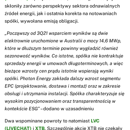
skłoniły zarówno perspektywy sektora odnawialnych
źródeł energii, jak i ostatnia korekta na notowaniach
spółki, wywołana emisją obligacji.
„Począwszy od 3Q21 wsparciem wyników są dwie
elektrownie uruchomione w Australii o mocy 14,6 MWp,
które w dłuższym terminie powinny wygładzić również
sezonowość wyników. Co istotne, spółka nie kontraktuje
sprzedaży energii w umowach długoterminowych, a więc
bieżące wzrosty cen prądu istotnie wspierają wyniki
spółki. Photon Energy zakłada dalszy wzrost segmentu
EPC (projektowanie, dostawa i montaż) oraz w zakresie
obsługi i utrzymania instalacji. Spółka charakteryzuje się
wysokim pozycjonowaniem oraz transparentnością w
kontekście ESG”
– dodano w uzasadnieniu
Dwa wspominane powroty to natomiast
LVC
(LIVECHAT)
i
XTB
. Szczególnie akcje XTB nie czekały