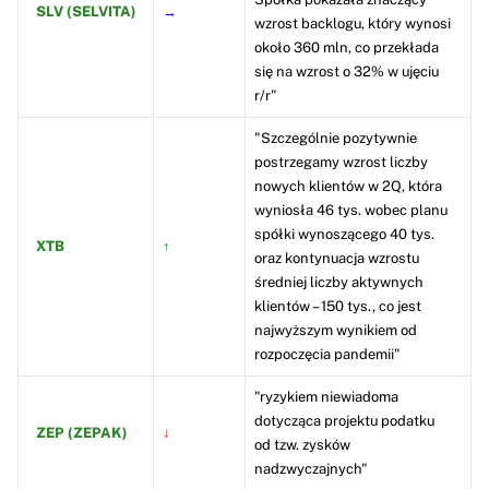
SLV (SELVITA)
→
wzrost backlogu, który wynosi
około 360 mln, co przekłada
się na wzrost o 32% w ujęciu
r/r"
"Szczególnie pozytywnie
postrzegamy wzrost liczby
nowych klientów w 2Q, która
wyniosła 46 tys. wobec planu
spółki wynoszącego 40 tys.
XTB
↑
oraz kontynuacja wzrostu
średniej liczby aktywnych
klientów – 150 tys., co jest
najwyższym wynikiem od
rozpoczęcia pandemii"
"ryzykiem niewiadoma
dotycząca projektu podatku
ZEP (ZEPAK)
↓
od tzw. zysków
nadzwyczajnych"