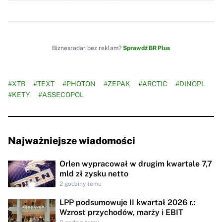
Biznesradar bez reklam?
Sprawdź BR Plus
#XTB
#TEXT
#PHOTON
#ZEPAK
#ARCTIC
#DINOPL
#KETY
#ASSECOPOL
Najważniejsze wiadomości
Orlen wypracował w drugim kwartale 7,7
mld zł zysku netto
2 godziny temu
LPP podsumowuje II kwartał 2026 r.:
Wzrost przychodów, marży i EBIT