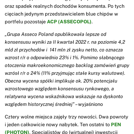
oraz spadek realnych dochodów konsumenta. Po tych
cięciach jedynym przedstawicielem blue chipów w
portfelu pozostaje
ACP (ASSECOPOL)
.
„Grupa Asseco Poland opublikowała lepsze od
konsensusu wyniki za II kwartał 2022 r. na poziomie 4,2
mld zł przychodów i 141 mln zł zysku netto, co oznacza
wzrost r/r o odpowiednio 23% i 1%. Pomimo słabnącego
otoczenia makroekonomicznego backlog zamówień grupy
wzrósł r/r o 24% (11% przyjmując stałe kursy walutowe).
Obecna wycena spółki implikuje ok. 20% potencjału
wzrostowego względem konsensusu rynkowego, a
relatywna wycena wskaźnikowa wskazuje na dyskonto
względem historycznej średniej”
– wyjaśniono
Cztery wolne miejsca zajęły trzy nowości. Dwa powroty
i jeden całkowicie nowy nabytek. Ten ostatni to
PEN
(PHOTON)
. Specjalistów do (wirtualnej) inwestycji