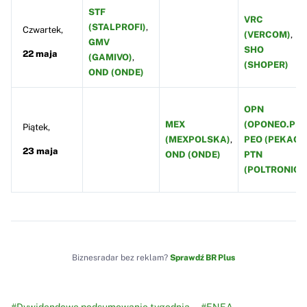
STF
VRC
(STALPROFI)
,
Czwartek,
(VERCOM)
,
GMV
SHO
22 maja
(GAMIVO)
,
(SHOPER)
OND (ONDE)
OPN
MEX
(OPONEO.PL)
,
Piątek,
(MEXPOLSKA)
,
PEO (PEKAO)
,
23 maja
OND (ONDE)
PTN
(POLTRONIC)
Biznesradar bez reklam?
Sprawdź BR Plus
#Dywidendowe podsumowanie tygodnia
#ENEA