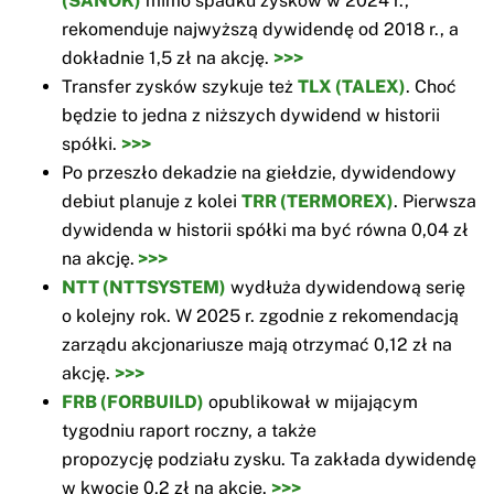
(SANOK)
mimo spadku zysków w 2024 r.,
rekomenduje najwyższą dywidendę od 2018 r., a
dokładnie 1,5 zł na akcję.
>>>
Transfer zysków szykuje też
TLX (TALEX)
. Choć
będzie to jedna z niższych dywidend w historii
spółki.
>>>
Po przeszło dekadzie na giełdzie, dywidendowy
debiut planuje z kolei
TRR (TERMOREX)
. Pierwsza
dywidenda w historii spółki ma być równa 0,04 zł
na akcję.
>>>
NTT (NTTSYSTEM)
wydłuża dywidendową serię
o kolejny rok. W 2025 r. zgodnie z rekomendacją
zarządu akcjonariusze mają otrzymać 0,12 zł na
akcję.
>>>
FRB (FORBUILD)
opublikował w mijającym
tygodniu raport roczny, a także
propozycję podziału zysku. Ta zakłada dywidendę
w kwocie 0,2 zł na akcję.
>>>