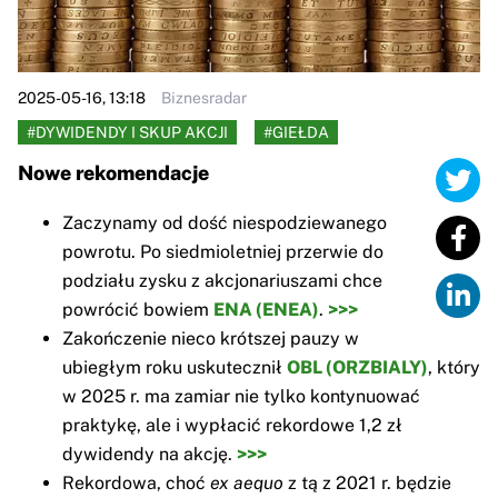
2025-05-16, 13:18
Biznesradar
#DYWIDENDY I SKUP AKCJI
#GIEŁDA
Nowe rekomendacje
Zaczynamy od dość niespodziewanego
powrotu. Po siedmioletniej przerwie do
podziału zysku z akcjonariuszami chce
powrócić bowiem
ENA (ENEA)
.
>>>
Zakończenie nieco krótszej pauzy w
ubiegłym roku uskutecznił
OBL (ORZBIALY)
, który
w 2025 r. ma zamiar nie tylko kontynuować
praktykę, ale i wypłacić rekordowe 1,2 zł
dywidendy na akcję.
>>>
Rekordowa, choć
ex aequo
z tą z 2021 r. będzie