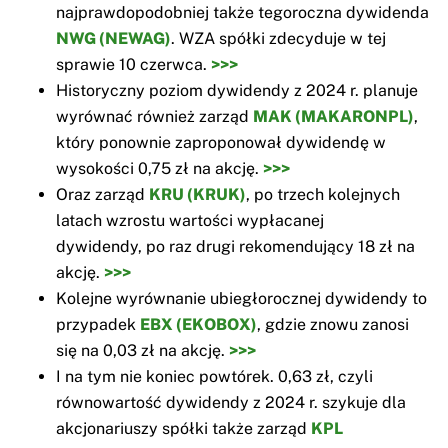
najprawdopodobniej także tegoroczna dywidenda
NWG (NEWAG)
. WZA spółki zdecyduje w tej
sprawie 10 czerwca.
>>>
Historyczny poziom dywidendy z 2024 r. planuje
wyrównać również zarząd
MAK (MAKARONPL)
,
który ponownie zaproponował dywidendę w
wysokości 0,75 zł na akcję.
>>>
Oraz zarząd
KRU (KRUK)
, po trzech kolejnych
latach wzrostu wartości wypłacanej
dywidendy, po raz drugi rekomendujący 18 zł na
akcję.
>>>
Kolejne wyrównanie ubiegłorocznej dywidendy to
przypadek
EBX (EKOBOX)
, gdzie znowu zanosi
się na 0,03 zł na akcję.
>>>
I na tym nie koniec powtórek. 0,63 zł, czyli
równowartość dywidendy z 2024 r. szykuje dla
akcjonariuszy spółki także zarząd
KPL