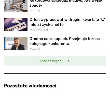
Rekordowa sprzedaż Modivo. Ale wyniki
spadły
wczoraj
Orlen wypracował w drugim kwartale 7,7
mld zł zysku netto
przedwczoraj
Grodno na zakupach. Przejmuje biznes
kolejnego konkurenta
wczoraj
Zobacz więcej
Pozostałe wiadomości