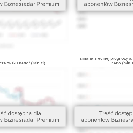
w Biznesradar Premium
abonentów Biznes
zmiana średniej prognozy an
za zysku netto* (mln zł)
netto (mln z
eść dostępna dla
Treść dostęp
w Biznesradar Premium
abonentów Biznesr