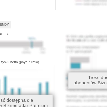
DENDY
NETTO
 zysku netto (payout ratio)
Treść do
abonentów Bizn
eść dostępna dla
w Biznesradar Premium