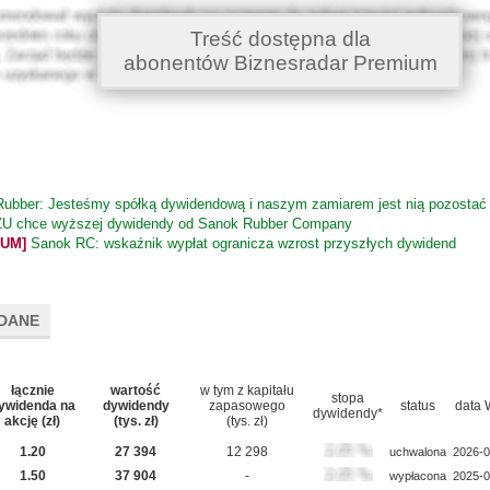
Treść dostępna dla
abonentów Biznesradar Premium
ubber: Jesteśmy spółką dywidendową i naszym zamiarem jest nią pozostać
U chce wyższej dywidendy od Sanok Rubber Company
IUM]
Sanok RC: wskaźnik wypłat ogranicza wzrost przyszłych dywidend
DANE
łącznie
wartość
w tym z kapitału
stopa
ywidenda na
dywidendy
zapasowego
status
data
dywidendy*
akcję (zł)
(tys. zł)
(tys. zł)
1.20
27 394
12 298
uchwalona
2026-0
1.50
37 904
-
wypłacona
2025-0