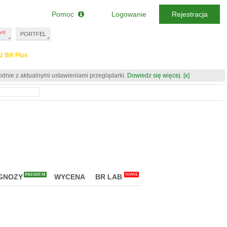
Pomoc
Logowanie
Rejestracja
PORTFEL
ź BR Plus
odnie z aktualnymi ustawieniami przeglądarki.
Dowiedz się więcej.
[x]
PREMIUM
NOWE
GNOZY
WYCENA
BR LAB