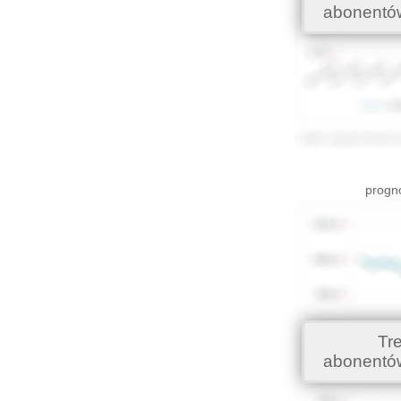
abonentó
progno
Tr
abonentó