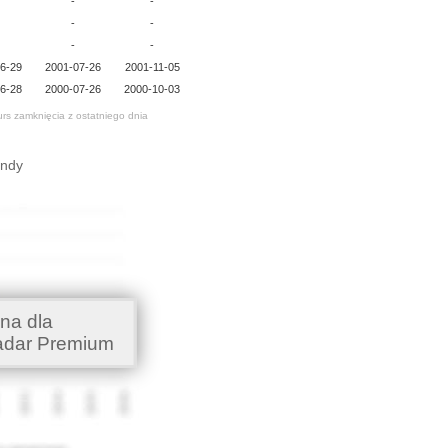
-
-
-
-
-
-
6-29
2001-07-26
2001-11-05
6-28
2000-07-26
2000-10-03
urs zamknięcia z ostatniego dnia
endy
na dla
adar Premium