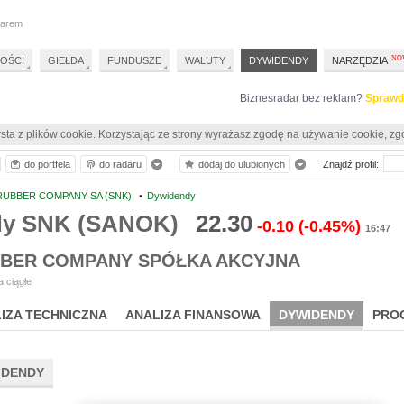
darem
OŚCI
GIEŁDA
FUNDUSZE
WALUTY
DYWIDENDY
NARZĘDZIA
Biznesradar bez reklam?
Sprawd
sta z plików cookie. Korzystając ze strony wyrażasz zgodę na używanie cookie, zg
do portfela
do radaru
dodaj do ulubionych
Znajdź profil:
RUBBER COMPANY SA (SNK)
•
Dywidendy
dy SNK (SANOK)
22.30
-0.10
(-0.45%)
16:47
BER COMPANY SPÓŁKA AKCYJNA
 ciągłe
IZA TECHNICZNA
ANALIZA FINANSOWA
DYWIDENDY
PRO
IDENDY