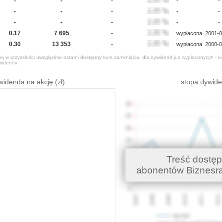
-
-
-
-
-
-
-
-
-
-
-
-
-
-
-
0.17
7 695
-
wypłacona
2001-0
0.30
13 353
-
wypłacona
2000-0
j w przyszłości uwzględnia ostatni dostępny kurs zamknięcia, dla dywidend już wypłaconycyh - k
widendy
widenda na akcję (zł)
stopa dywid
Treść dostęp
abonentów Biznesr