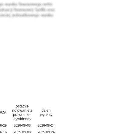
ostatnie
notowanie z
dzień
 WZA
prawem do
wypłaty
dywidendy
6-29
2026-09-08
2026-09-24
6-16
2025-09-08
2025-09-24