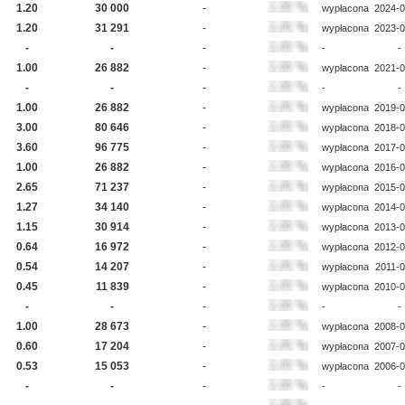
1.20
30 000
-
wypłacona
2024-0
1.20
31 291
-
wypłacona
2023-0
-
-
-
-
-
1.00
26 882
-
wypłacona
2021-0
-
-
-
-
-
1.00
26 882
-
wypłacona
2019-0
3.00
80 646
-
wypłacona
2018-0
3.60
96 775
-
wypłacona
2017-0
1.00
26 882
-
wypłacona
2016-0
2.65
71 237
-
wypłacona
2015-0
1.27
34 140
-
wypłacona
2014-0
1.15
30 914
-
wypłacona
2013-0
0.64
16 972
-
wypłacona
2012-0
0.54
14 207
-
wypłacona
2011-0
0.45
11 839
-
wypłacona
2010-0
-
-
-
-
-
1.00
28 673
-
wypłacona
2008-0
0.60
17 204
-
wypłacona
2007-0
0.53
15 053
-
wypłacona
2006-0
-
-
-
-
-