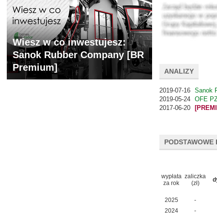
Wiesz w co inwestujesz:
Sanok Rubber Company [BR
Premium]
ANALIZY
2019-07-16
Sanok R
2019-05-24
OFE PZ
2017-06-20
[PREM
PODSTAWOWE 
wypłata
zaliczka
d
za rok
(zł)
2025
-
2024
-