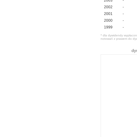
2003
-
2002
-
2001
-
2000
-
1999
-
* dla dywidendy wypłacone
notowań z prawem do dy
dy