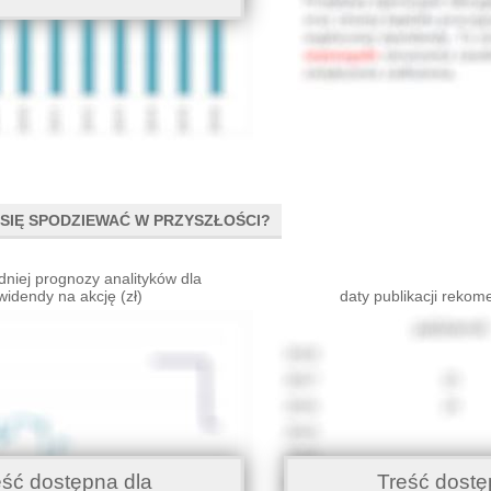
SIĘ SPODZIEWAĆ W PRZYSZŁOŚCI?
dniej prognozy analityków dla
widendy na akcję (zł)
daty publikacji rekom
eść dostępna dla
Treść dostę