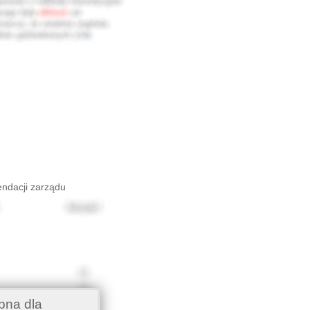
endacji zarządu
pna dla