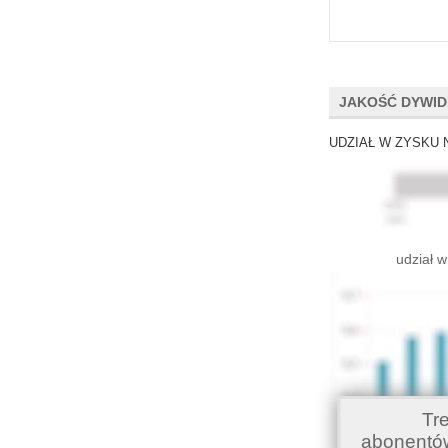
JAKOŚĆ DYWI
UDZIAŁ W ZYSKU 
udział w
Tr
abonentó