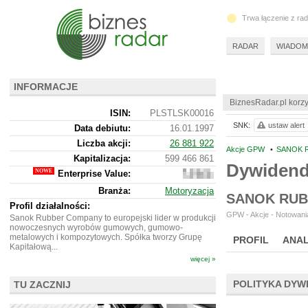
Trwa łączenie z ra
RADAR
WIADOM
INFORMACJE
BiznesRadar.pl korzy
ISIN:
PLSTLSK00016
SNK:
ustaw alert
Data debiutu:
16.01.1997
Liczba akcji:
26 881 922
Akcje GPW
•
SANOK 
Kapitalizacja:
599 466 861
Dywiden
Enterprise Value:
776
472
Branża:
Motoryzacja
861
SANOK RUB
Profil działalności:
GPW - Akcje - Notowania
Sanok Rubber Company to europejski lider w produkcji
nowoczesnych wyrobów gumowych, gumowo-
metalowych i kompozytowych. Spółka tworzy Grupę
PROFIL
ANAL
Kapitałową...
więcej »
POLITYKA DYW
TU ZACZNIJ