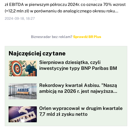
zł EBITDA w pierwszym półroczu 2024r. co oznacza 70% wzrost
(+12,2 mln zł) w porównaniu do analogicznego okresu roku...
2024-09-18, 18:27
Biznesradar bez reklam?
Sprawdź BR Plus
Najczęściej czytane
Sierpniowa dziesiątka, czyli
inwestycyjne typy BNP Paribas BM
Rekordowy kwartał Asbisu. "Naszą
ambicją na 2026 r. jest najwyższa
rentowności w historii"
Orlen wypracował w drugim kwartale
7,7 mld zł zysku netto