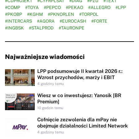
#CDPROJEKT
#CYFRPLSAT
#DIAG
#PZU
#TEXT
#COMP
#TOYA
#PEPCO
#PEKAO
#ALLEGRO
#LPP
#PKOBP
#KGHM
#PKNORLEN
#TORPOL
#INTERCARS
#AGORA
#EUROCASH
#FORTE
#INGBSK
#STALPROD
#TAURONPE
Najważniejsze wiadomości
LPP podsumowuje II kwartał 2026 r.:
Wzrost przychodów, marży i EBIT
4 godziny temu
Wiesz w co inwestujesz: Yanosik [BR
Premium]
10 godzin temu
Cofnięcie zezwolenia dla mPay nie
obejmuje działalności Limited Network
4 godziny temu