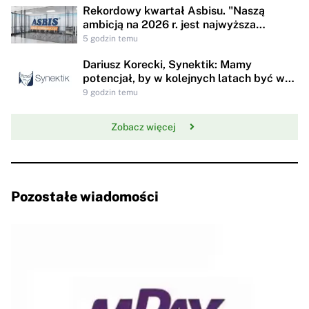
Rekordowy kwartał Asbisu. "Naszą
ambicją na 2026 r. jest najwyższa
rentowności w historii"
5 godzin temu
Dariusz Korecki, Synektik: Mamy
potencjał, by w kolejnych latach być w
awangardzie rewolucji technologicznej
9 godzin temu
opieki zdrowotnej
Zobacz więcej
Pozostałe wiadomości