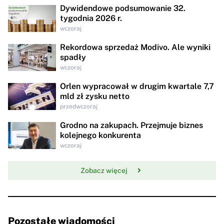
Dywidendowe podsumowanie 32.
tygodnia 2026 r.
wczoraj
Rekordowa sprzedaż Modivo. Ale wyniki
spadły
wczoraj
Orlen wypracował w drugim kwartale 7,7
mld zł zysku netto
przedwczoraj
Grodno na zakupach. Przejmuje biznes
kolejnego konkurenta
wczoraj
Zobacz więcej
Pozostałe wiadomości