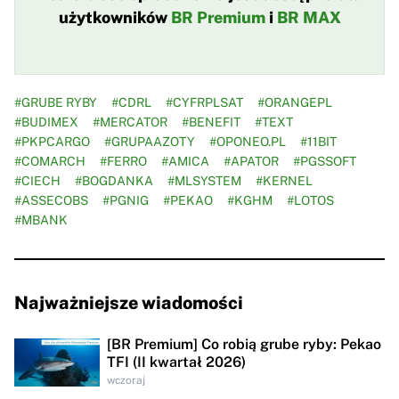
użytkowników
BR Premium
i
BR MAX
#GRUBE RYBY
#CDRL
#CYFRPLSAT
#ORANGEPL
#BUDIMEX
#MERCATOR
#BENEFIT
#TEXT
#PKPCARGO
#GRUPAAZOTY
#OPONEO.PL
#11BIT
#COMARCH
#FERRO
#AMICA
#APATOR
#PGSSOFT
#CIECH
#BOGDANKA
#MLSYSTEM
#KERNEL
#ASSECOBS
#PGNIG
#PEKAO
#KGHM
#LOTOS
#MBANK
Najważniejsze wiadomości
[BR Premium] Co robią grube ryby: Pekao
TFI (II kwartał 2026)
wczoraj