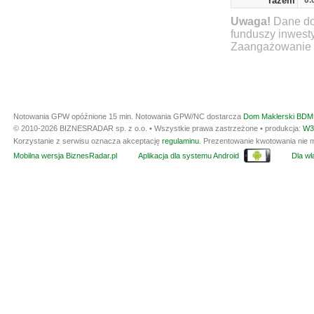
razem
0.
Uwaga!
Dane do
funduszy inwest
Zaangażowanie ty
Notowania GPW opóźnione 15 min.
Notowania GPW/NC dostarcza
Dom Maklerski BDM 
© 2010-2026 BIZNESRADAR sp. z o.o. • Wszystkie prawa zastrzeżone • produkcja:
W3
Korzystanie z serwisu oznacza akceptację
regulaminu
. Prezentowanie kwotowania nie m
Mobilna wersja BiznesRadar.pl
Aplikacja dla systemu Android
Dla wła