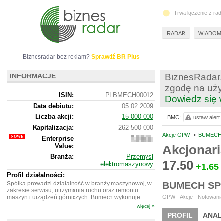
Trwa łączenie z ra
RADAR
WIADOM
Biznesradar bez reklam?
Sprawdź BR Plus
INFORMACJE
BiznesRadar.
zgodę na uży
ISIN:
PLBMECH00012
Dowiedz się 
Data debiutu:
05.02.2009
Liczba akcji:
15 000 000
BMC:
ustaw alert
Kapitalizacja:
262 500 000
Akcje GPW
•
BUMECH 
Enterprise
328
Value:
008
Akcjonar
000
Branża:
Przemysł
17.50
elektromaszynowy
+1.65
Profil działalności:
Spółka prowadzi działalność w branży maszynowej, w
BUMECH SP
zakresie serwisu, utrzymania ruchu oraz remontu
maszyn i urządzeń górniczych. Bumech wykonuje...
GPW - Akcje - Notowania
więcej »
PROFIL
ANAL