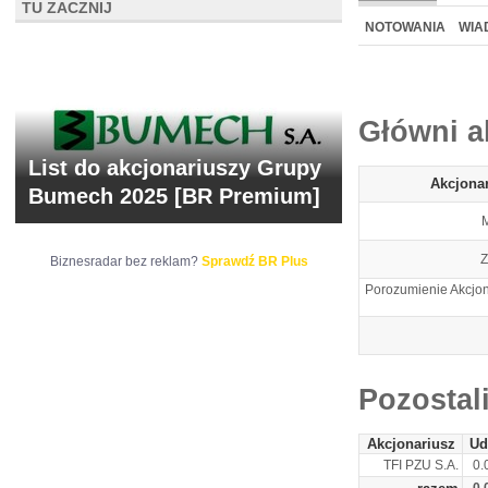
TU ZACZNIJ
NOWE
BR LAB
NOTOWANIA
WIA
ARCHIWUM NOTO
Główni a
List do akcjonariuszy Grupy
Akcjona
Bumech 2025 [BR Premium]
M
Z
Biznesradar bez reklam?
Sprawdź BR Plus
Porozumienie Akcjo
Pozostal
Akcjonariusz
Ud
TFI PZU S.A.
0.