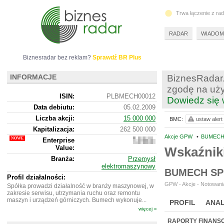
Trwa łączenie z ra
RADAR
WIADOM
Biznesradar bez reklam?
Sprawdź BR Plus
INFORMACJE
BiznesRadar.
zgodę na uży
ISIN:
PLBMECH00012
Dowiedz się 
Data debiutu:
05.02.2009
Liczba akcji:
15 000 000
BMC:
ustaw alert
Kapitalizacja:
262 500 000
Akcje GPW
•
BUMECH 
Enterprise
328
Value:
008
Wskaźnik
000
Branża:
Przemysł
elektromaszynowy
BUMECH SP
Profil działalności:
GPW - Akcje - Notowania
Spółka prowadzi działalność w branży maszynowej, w
zakresie serwisu, utrzymania ruchu oraz remontu
maszyn i urządzeń górniczych. Bumech wykonuje...
PROFIL
ANAL
więcej »
NOWE
BR LAB
RAPORTY FINANS