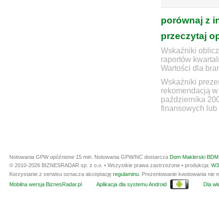
porównaj z i
przeczytaj o
Wskaźniki oblicz
raportów kwartal
Wartości dla bra
Wskaźniki prezen
rekomendacją w 
października 20
finansowych lub 
Notowania GPW opóźnione 15 min.
Notowania GPW/NC dostarcza
Dom Maklerski BDM 
© 2010-2026 BIZNESRADAR sp. z o.o. • Wszystkie prawa zastrzeżone • produkcja:
W3
Korzystanie z serwisu oznacza akceptację
regulaminu
. Prezentowanie kwotowania nie m
Mobilna wersja BiznesRadar.pl
Aplikacja dla systemu Android
Dla wła