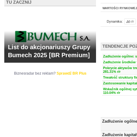
TU ZACZNIJ
WARTOŚCI RYNKOWE
Dynamika:
r/r
List do akcjonariuszy Grupy
TENDENCJE PO
Bumech 2025 [BR Premium]
Zadłużenie ogólne: s
Zadłużenie środków t
Pokrycie aktywów trw
281.31% r/r
Biznesradar bez reklam?
Sprawdź BR Plus
Trwałość struktury f
Zastosowanie kapitał
Wskaźnik ogólnej syt
110.04% r/r
Zadłużenie ogóln
Zadłużenie kapita