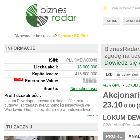
Trwa łączenie z ra
RADAR
WIADOM
Biznesradar bez reklam?
Sprawdź BR Plus
INFORMACJE
BiznesRadar.
zgodę na uży
ISIN:
PLLKMDW00049
Dowiedz się 
Liczba akcji:
18 000 000
Kapitalizacja:
415 800 000
LKD:
ustaw alert
Enterprise Value:
576
933
Akcje GPW
•
LOKUM 
Branża:
Nieruchomości
000
Akcjonar
Profil działalności:
Lokum Deweloper prowadzi działalność z zakresu
23.10
0.00
(
budowy i sprzedaży nieruchomości lokalowych we
Wrocławiu. Grupa specjalizuje się w budownictwie...
więcej »
LOKUM DEW
GPW - Akcje/PDA - Noto
TU ZACZNIJ
PROFIL
ANAL