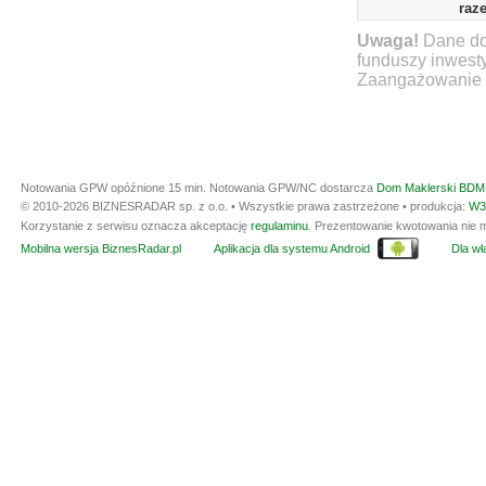
raz
Uwaga!
Dane do
funduszy inwest
Zaangażowanie ty
Notowania GPW opóźnione 15 min.
Notowania GPW/NC dostarcza
Dom Maklerski BDM 
© 2010-2026 BIZNESRADAR sp. z o.o. • Wszystkie prawa zastrzeżone • produkcja:
W3
Korzystanie z serwisu oznacza akceptację
regulaminu
. Prezentowanie kwotowania nie m
Mobilna wersja BiznesRadar.pl
Aplikacja dla systemu Android
Dla wła