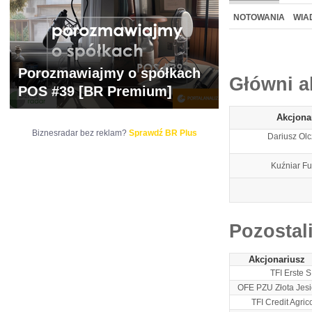
WYCENA
BR 
NOTOWANIA
WIA
ARCHIWUM NOTO
Porozmawiajmy o spółkach
Główni a
POS #39 [BR Premium]
Akcjona
Biznesradar bez reklam?
Sprawdź BR Plus
Dariusz Olc
Kuźniar F
Pozostal
Akcjonariusz
TFI Erste S
OFE PZU Złota Jes
TFI Credit Agric