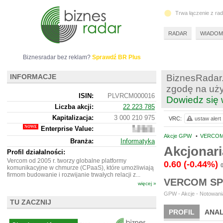
Trwa łączenie z ra
RADAR
WIADOM
Biznesradar bez reklam?
Sprawdź BR Plus
INFORMACJE
BiznesRadar.
zgodę na uży
ISIN:
PLVRCM000016
Dowiedz się 
Liczba akcji:
22 223 785
Kapitalizacja:
3 000 210 975
VRC:
ustaw alert
Enterprise Value:
2
978
Akcje GPW
•
VERCOM 
Branża:
Informatyka
382
Akcjonar
975
Profil działalności:
Vercom od 2005 r. tworzy globalne platformy
0.60
(-0.44%)
komunikacyjne w chmurze (CPaaS), które umożliwiają
firmom budowanie i rozwijanie trwałych relacji z...
VERCOM SP
więcej »
GPW - Akcje - Notowania
TU ZACZNIJ
PROFIL
ANAL