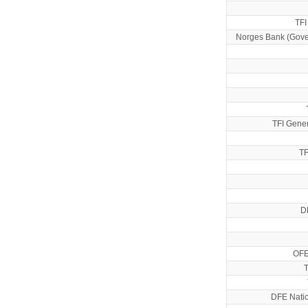
TFI
Norges Bank (Gove
TFI Gener
TF
D
OFE
T
DFE Nati