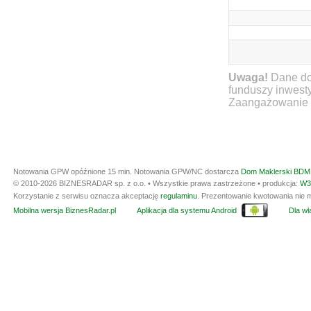
Uwaga!
Dane do
funduszy inwest
Zaangażowanie ty
Notowania GPW opóźnione 15 min.
Notowania GPW/NC dostarcza
Dom Maklerski BDM 
© 2010-2026 BIZNESRADAR sp. z o.o. • Wszystkie prawa zastrzeżone • produkcja:
W3
Korzystanie z serwisu oznacza akceptację
regulaminu
. Prezentowanie kwotowania nie m
Mobilna wersja BiznesRadar.pl
Aplikacja dla systemu Android
Dla wła