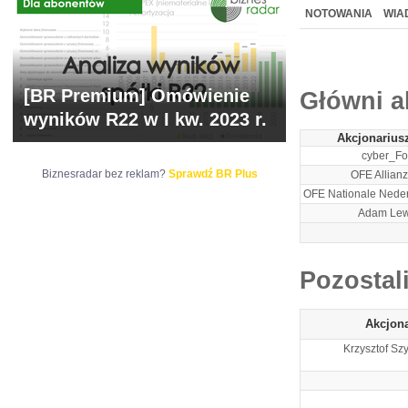
WYCENA
BR 
NOTOWANIA
WIA
ARCHIWUM NOTO
[BR Premium] Omówienie
Główni a
wyników R22 w I kw. 2023 r.
Akcjonarius
cyber_Fo
Biznesradar bez reklam?
Sprawdź BR Plus
OFE Allianz
OFE Nationale Nede
Adam Lew
Pozostal
Akcjon
Krzysztof Sz