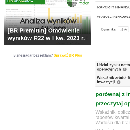
WYCENA
BR 
RAPORTY FINANS
WARTOŚCI RYNKOWE
[BR Premium] Omówienie
Dynamika:
r/r
wyników R22 w I kw. 2023 r.
Biznesradar bez reklam?
Sprawdź BR Plus
Udział zysku nett
operacyjnych
Wskaźnik źródeł 
inwestycji
porównaj z i
przeczytaj o
Wskaźniki oblicz
raportów kwartal
Wartości dla bra