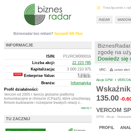
Trwa łączenie z ra
RADAR
WIADOM
Biznesradar bez reklam?
Sprawdź BR Plus
INFORMACJE
BiznesRadar.
zgodę na uży
ISIN:
PLVRCM000016
Dowiedz się 
Liczba akcji:
22 223 785
Kapitalizacja:
3 000 210 975
VRC:
ustaw alert
Enterprise Value:
2
978
Akcje GPW
•
VERCOM 
Branża:
Informatyka
382
Wskaźnik
975
Profil działalności:
Vercom od 2005 r. tworzy globalne platformy
135.00
-0.6
komunikacyjne w chmurze (CPaaS), które umożliwiają
firmom budowanie i rozwijanie trwałych relacji z...
więcej »
VERCOM SP
GPW - Akcje - Notowania
TU ZACZNIJ
PROFIL
ANAL