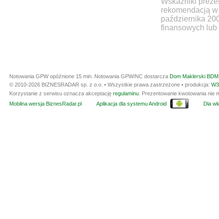
Wskaźniki prezen
rekomendacją w 
października 20
finansowych lub 
Notowania GPW opóźnione 15 min.
Notowania GPW/NC dostarcza
Dom Maklerski BDM 
© 2010-2026 BIZNESRADAR sp. z o.o. • Wszystkie prawa zastrzeżone • produkcja:
W3
Korzystanie z serwisu oznacza akceptację
regulaminu
. Prezentowanie kwotowania nie m
Mobilna wersja BiznesRadar.pl
Aplikacja dla systemu Android
Dla wła