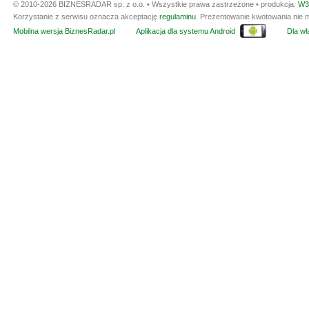
© 2010-2026 BIZNESRADAR sp. z o.o. • Wszystkie prawa zastrzeżone • produkcja:
W3
Korzystanie z serwisu oznacza akceptację
regulaminu
. Prezentowanie kwotowania nie m
Mobilna wersja BiznesRadar.pl
Aplikacja dla systemu Android
Dla wła