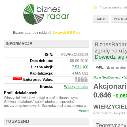
Trwa łączenie z ra
RADAR
WIADOM
Biznesradar bez reklam?
Sprawdź BR Plus
INFORMACJE
BiznesRadar.
zgodę na uży
ISIN:
PLWRZCL00014
Dowiedz się 
Data debiutu:
08.09.2010
Liczba akcji:
7 531 100
WRL:
ustaw alert
Kapitalizacja:
4 865 091
Akcje NewConnect
•
W
Enterprise Value:
3
027
Akcjonar
Branża:
Wierzytelności
091
Profil działalności:
0.646
+0.06
Wierzyciel świadczy usługi o profilu finansowym.
Główna działalność spółki obejmuje sprzedaż
WIERZYCIE
pożyczek gotówkowych. Sprzedaż jest prowadzona w...
więcej »
NewConnect - Akcje/PDA
TU ZACZNIJ
Teoretyczny