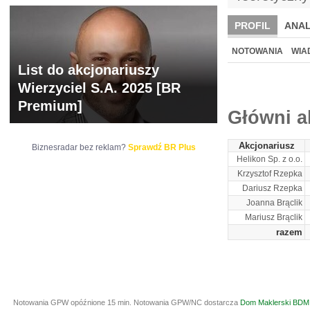
PROFIL
ANAL
NOWE
BR LAB
NOTOWANIA
WIA
List do akcjonariuszy
ARCHIWUM NOTO
Wierzyciel S.A. 2025 [BR
Premium]
Główni a
Akcjonariusz
Biznesradar bez reklam?
Sprawdź BR Plus
Helikon Sp. z o.o.
Krzysztof Rzepka
Dariusz Rzepka
Joanna Brąclik
Mariusz Brąclik
razem
Notowania GPW opóźnione 15 min.
Notowania GPW/NC dostarcza
Dom Maklerski BDM 