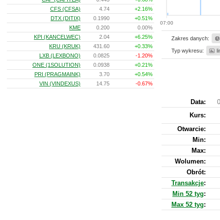
CFS (CFSA)
4.74
+2.16%
DTX (DITIX)
0.1990
+0.51%
07:00
KME
0.200
0.00%
KPI (KANCELWEC)
2.04
+6.25%
Zakres danych:
KRU (KRUK)
431.60
+0.33%
Typ wykresu:
l
LXB (LEXBONO)
0.0825
-1.20%
ONE (1SOLUTION)
0.0938
+0.21%
PRI (PRAGMAINK)
3.70
+0.54%
VIN (VINDEXUS)
14.75
-0.67%
Data:
0
Kurs
:
Otwarcie:
Min:
Max:
Wolumen:
Obrót:
Transakcje
:
Min 52 tyg
:
Max 52 tyg
: