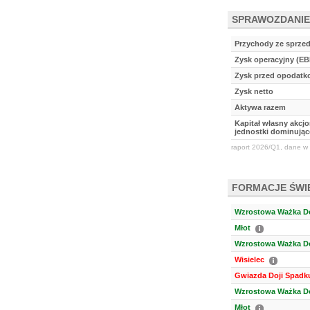
SPRAWOZDANIE
Przychody ze sprze
Zysk operacyjny (EB
Zysk przed opodat
Zysk netto
Aktywa razem
Kapitał własny akcj
jednostki dominując
raport 2026/Q1, dane w 
FORMACJE ŚW
Wzrostowa Ważka Do
Młot
Wzrostowa Ważka Do
Wisielec
Gwiazda Doji Spadk
Wzrostowa Ważka Do
Młot