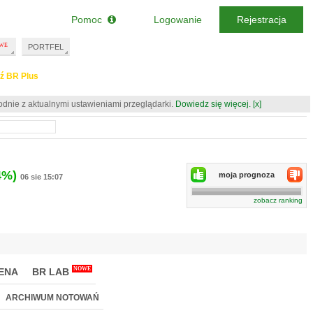
Pomoc
Logowanie
Rejestracja
PORTFEL
ź BR Plus
odnie z aktualnymi ustawieniami przeglądarki.
Dowiedz się więcej.
[x]
4%)
moja prognoza
06 sie 15:07
zobacz ranking
NOWE
ENA
BR LAB
ARCHIWUM NOTOWAŃ