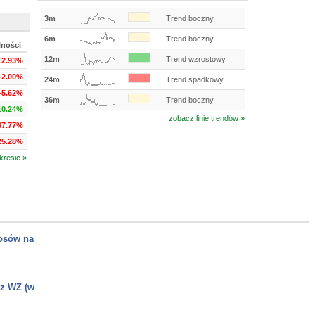
3m
Trend boczny
6m
Trend boczny
lności
12m
Trend wzrostowy
12.93%
-2.00%
24m
Trend spadkowy
-5.62%
36m
Trend boczny
10.24%
zobacz linie trendów »
67.77%
25.28%
kresie »
łosów na
ez WZ (w