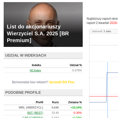
Najbliższy raport okr
raport 2 kwartał
2026-
List do akcjonariuszy
interwał:
1 min.
Wierzyciel S.A. 2025 [BR
Premium]
UDZIAŁ W INDEKSACH
Indeks
Udział %
NCIndex
0.078%
Biznesradar bez reklam?
Sprawdź BR Plus
PODOBNE PROFILE
Profil
Kurs
Zmiana %
WRL (WIERZYCL)
0.646
+10.24%
BST (BEST)
33.40
-0.30%
CAP (CAPITEA)
0.443
+0.68%