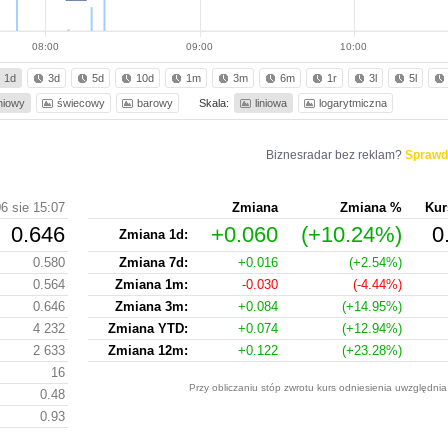
08:00
09:00
10:00
1d
3d
5d
10d
1m
3m
6m
1r
3l
5l
iniowy
świecowy
barowy
Skala:
liniowa
logarytmiczna
Biznesradar bez reklam?
Sprawd
6 sie 15:07
Zmiana
Zmiana %
Kur
0.646
+0.060
(+10.24%)
0
Zmiana 1d:
0.580
Zmiana 7d:
+0.016
(+2.54%)
0.564
Zmiana 1m:
-0.030
(-4.44%)
0.646
Zmiana 3m:
+0.084
(+14.95%)
4 232
Zmiana YTD:
+0.074
(+12.94%)
2 633
Zmiana 12m:
+0.122
(+23.28%)
16
Przy obliczaniu stóp zwrotu kurs odniesienia uwzględnia
0.48
0.93