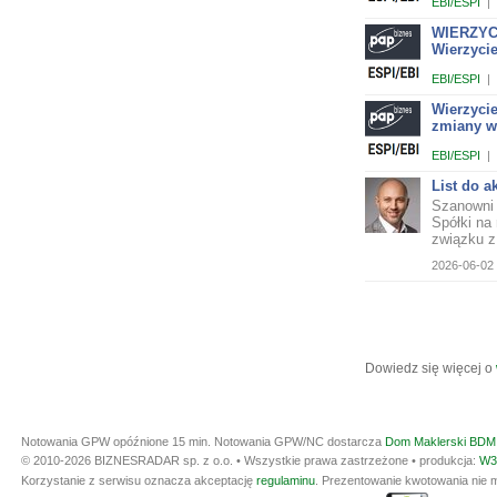
EBI/ESPI
|
WIERZYCI
Wierzycie
EBI/ESPI
|
Wierzyci
zmiany w
EBI/ESPI
|
List do a
Szanowni 
Spółki na
związku z.
2026-06-02 
Dowiedz się więcej o
Notowania GPW opóźnione 15 min.
Notowania GPW/NC dostarcza
Dom Maklerski BDM 
© 2010-2026 BIZNESRADAR sp. z o.o. • Wszystkie prawa zastrzeżone • produkcja:
W3
Korzystanie z serwisu oznacza akceptację
regulaminu
. Prezentowanie kwotowania nie m