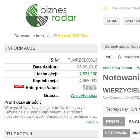
Trwa łączenie z ra
RADAR
WIADOM
Biznesradar bez reklam?
Sprawdź BR Plus
BiznesRadar.pl korzy
INFORMACJE
WRL:
ustaw alert
ISIN:
PLWRZCL00014
Data debiutu:
08.09.2010
Akcje NewConnect
•
W
Liczba akcji:
7 531 100
Notowan
Kapitalizacja:
4 865 091
Enterprise Value:
3
WIERZYCIE
027
Branża:
Wierzytelności
091
NewConnect - Akcje/PDA
Profil działalności:
Wierzyciel świadczy usługi o profilu finansowym.
Teoretyczny Kurs 
Główna działalność spółki obejmuje sprzedaż
pożyczek gotówkowych. Sprzedaż jest prowadzona w...
PROFIL
ANAL
więcej »
NOTOWANIA
WIA
TU ZACZNIJ