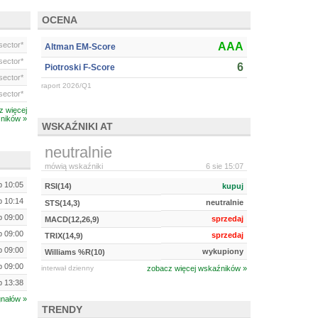
OCENA
ector*
AAA
Altman EM-Score
ector*
6
Piotroski F-Score
ector*
raport 2026/Q1
ector*
z więcej
ników »
WSKAŹNIKI AT
neutralnie
mówią wskaźniki
6 sie 15:07
ip 10:05
RSI(14)
kupuj
ip 10:14
neutralnie
STS(14,3)
ip 09:00
sprzedaj
MACD(12,26,9)
ip 09:00
sprzedaj
TRIX(14,9)
ip 09:00
wykupiony
Williams %R(10)
ip 09:00
interwał dzienny
zobacz więcej wskaźników »
ip 13:38
gnałów »
TRENDY