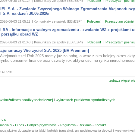
2026-06-30 16:01:24
| Komunikaty ze spółek (EBI/ESPI)
|
Polecam!
|
Przeczytam później
EL S.A. - Zwołanie Zwyczajnego Walnego Zgromadzenia Akcjonariuszy
l S.A. na dzień 30.06.2026r
2026-06-03 21:05:11
| Komunikaty ze spółek (EBI/ESPI)
|
Polecam!
|
Przeczytam później
el SA - Informacje o walnym zgromadzeniu - zwołanie WZ z projektami u
 porządku obrad WZ
2026-06-03 21:01:48
| Komunikaty ze spółek (EBI/ESPI)
|
Polecam!
|
Przeczytam później
kcjonariuszy Wierzyciel S.A. 2025 [BR Premium]
Akcjonariusze! Rok 2025 mamy już za sobą, a wraz z nim kolejny okres akt
 rynku consumer finance oraz czwarty rok aktywności na rynku nieruchomośc
..
14:05:31
zobacz więcej wi
wskaźnikach analizy technicznej
i
wykresach punktowo-symbolicznych
.
S.A.
media.pl
•
O nas
•
Polityka prywatności
•
Regulamin
•
Reklama
•
Kontakt
ogą służyć do zawierania jakichkolwiek transakcji, ani podejmowania decyzji inwestycyjnych