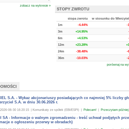
zobacz na wykresie »
STOPY ZWROTU
stopa zwrotu
w stosunku do Wierzyte
1m
-4.44%
-
3m
+14.95%
6m
+4.53%
12m
+23.28%
+
24m
-38.48%
-
36m
-10.03%
-
porównaj na wy
DOMOŚCI
EL S.A. - Wykaz akcjonariuszy posiadających co najmniej 5% liczby g
zyciel S.A. w dniu 30.06.2026 r.
2026-06-30 16:20:15
| Komunikaty ze spółek (EBI/ESPI)
|
Polecam!
|
Przeczytam później
l SA - Informacje o walnym zgromadzeniu - treść uchwał podjętych prz
rmacje o ogłoszeniu przerwy w obradach)