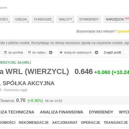
darem
OŚCI
GIEŁDA
FUNDUSZE
WALUTY
DYWIDENDY
NARZĘDZIA
Biznesradar bez reklam?
Sprawd
sta z plików cookie. Korzystając ze strony wyrażasz zgodę na używanie cookie, zg
do portfela
do radaru
dodaj do ulubionych
Znajdź profil:
IERZYCIEL SA (WRL)
ia WRL (WIERZYCL)
0.646
+0.060
(+10.2
L SPÓŁKA AKCYJNA
 - Notowania ciągłe
0.70
Otwarcia:
(+8.36%)
06 sie 14:55
IZA TECHNICZNA
ANALIZA FINANSOWA
DYWIDENDY
WYC
DOMOŚCI
REKOMENDACJE
AKCJONARIAT
OPERACJE
TRANSAKCJE