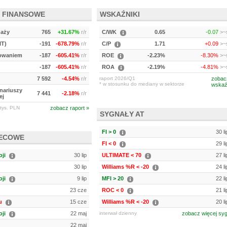
 FINANSOWE
WSKAŹNIKI
daży
765
+31.67%
r/r
C/WK
0.65
-0.07
>~s
IT)
-191
-678.79%
r/r
C/P
1.71
+0.09
>~s
kowaniem
-187
-605.41%
r/r
ROE
-2.23%
-8.30%
>~s
-187
-605.41%
r/r
ROA
-2.19%
-4.81%
>~s
7 592
-4.54%
r/r
raport 2026/Q1
zobac
* w stosunku do mediany w sektorze
wskaź
onariuszy
7 441
-2.18%
r/r
ej
tys. PLN
zobacz raport »
SYGNAŁY AT
FI > 0
30 l
IECOWE
FI < 0
29 l
ji
30 lip
ULTIMATE < 70
27 l
30 lip
Williams %R < -20
24 l
ji
9 lip
MFI > 20
22 l
23 cze
ROC < 0
21 l
u
15 cze
Williams %R < -20
20 l
ji
22 maj
interwał dzienny
zobacz więcej sy
22 maj