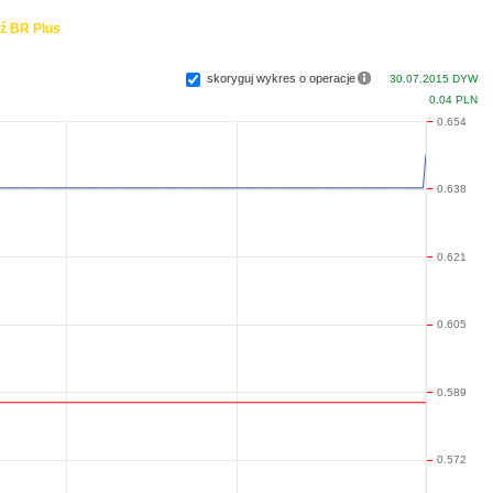
ź BR Plus
skoryguj wykres o operacje
30.07.2015 DYW
0.04 PLN
0.654
0.638
0.621
0.605
0.589
0.572