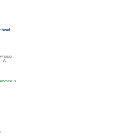
chwał,
ywności
i. W
adomości »
...