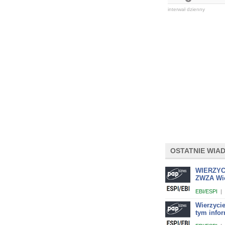
interwał dzienny
OSTATNIE WIA
WIERZYCI
ZWZA Wier
EBI/ESPI
|
Wierzycie
tym info