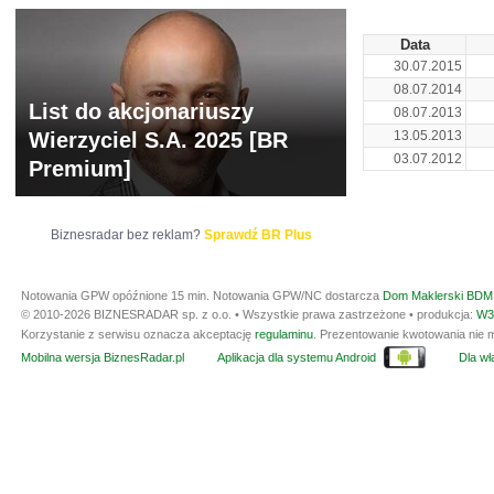
Data
30.07.2015
08.07.2014
List do akcjonariuszy
08.07.2013
Wierzyciel S.A. 2025 [BR
13.05.2013
03.07.2012
Premium]
Biznesradar bez reklam?
Sprawdź BR Plus
Notowania GPW opóźnione 15 min.
Notowania GPW/NC dostarcza
Dom Maklerski BDM 
© 2010-2026 BIZNESRADAR sp. z o.o. • Wszystkie prawa zastrzeżone • produkcja:
W3
Korzystanie z serwisu oznacza akceptację
regulaminu
. Prezentowanie kwotowania nie m
Mobilna wersja BiznesRadar.pl
Aplikacja dla systemu Android
Dla wła