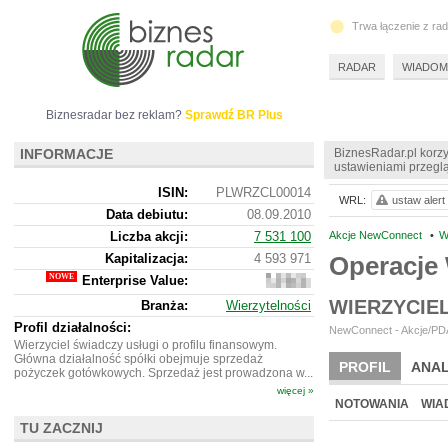
Trwa łączenie z ra
RADAR
WIADOM
Biznesradar bez reklam?
Sprawdź BR Plus
INFORMACJE
BiznesRadar.pl korzy
ustawieniami przeglą
ISIN:
PLWRZCL00014
WRL:
ustaw alert
Data debiutu:
08.09.2010
Liczba akcji:
7 531 100
Akcje NewConnect
•
W
Kapitalizacja:
4 593 971
Operacje
Enterprise Value:
2
780
WIERZYCIE
Branża:
Wierzytelności
971
Profil działalności:
NewConnect - Akcje/PDA
Wierzyciel świadczy usługi o profilu finansowym.
Główna działalność spółki obejmuje sprzedaż
PROFIL
ANAL
pożyczek gotówkowych. Sprzedaż jest prowadzona w...
więcej »
NOWE
BR LAB
NOTOWANIA
WIA
TU ZACZNIJ
ARCHIWUM NOTO