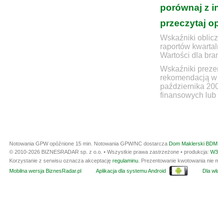
porównaj z i
przeczytaj o
Wskaźniki oblicz
raportów kwartal
Wartości dla bra
Wskaźniki prezen
rekomendacją w 
października 20
finansowych lub 
Notowania GPW opóźnione 15 min.
Notowania GPW/NC dostarcza
Dom Maklerski BDM 
© 2010-2026 BIZNESRADAR sp. z o.o. • Wszystkie prawa zastrzeżone • produkcja:
W3
Korzystanie z serwisu oznacza akceptację
regulaminu
. Prezentowanie kwotowania nie m
Mobilna wersja BiznesRadar.pl
Aplikacja dla systemu Android
Dla wła