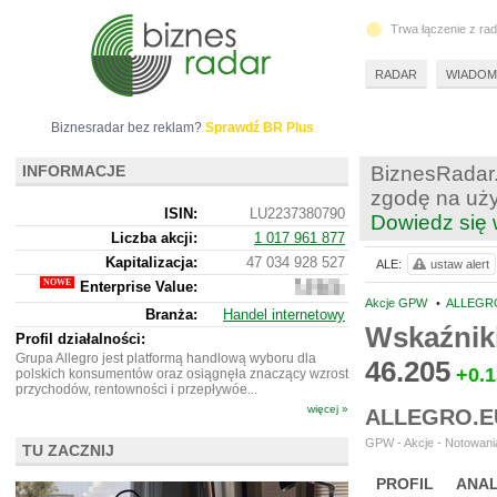
Trwa łączenie z ra
RADAR
WIADOM
Biznesradar bez reklam?
Sprawdź BR Plus
INFORMACJE
BiznesRadar.
zgodę na uży
ISIN:
LU2237380790
Dowiedz się 
Liczba akcji:
1 017 961 877
Kapitalizacja:
47 034 928 527
ALE:
ustaw alert
Enterprise Value:
50
425
Akcje GPW
•
ALLEGRO
Branża:
Handel internetowy
923
Wskaźnik
527
Profil działalności:
Grupa Allegro jest platformą handlową wyboru dla
46.205
+0.
polskich konsumentów oraz osiągnęła znaczący wzrost
przychodów, rentowności i przepływóe...
więcej »
ALLEGRO.E
GPW - Akcje - Notowania
TU ZACZNIJ
PROFIL
ANAL