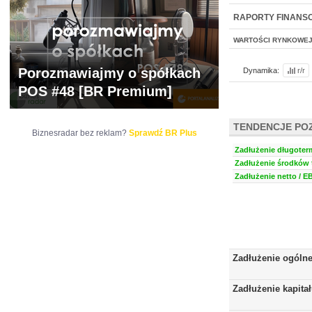
WYCENA
BR 
RAPORTY FINANS
WARTOŚCI RYNKOWE
Porozmawiajmy o spółkach
Dynamika:
r/r
POS #48 [BR Premium]
TENDENCJE PO
Biznesradar bez reklam?
Sprawdź BR Plus
Zadłużenie długoter
Zadłużenie środków t
Zadłużenie netto / E
Zadłużenie ogóln
Zadłużenie kapita