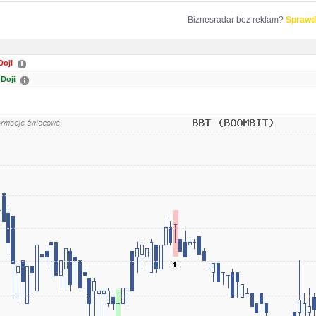
Biznesradar bez reklam?
Sprawd
oji
Doji