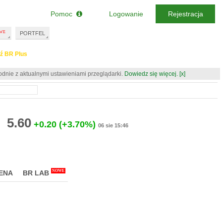
Pomoc
Logowanie
Rejestracja
PORTFEL
ź BR Plus
odnie z aktualnymi ustawieniami przeglądarki.
Dowiedz się więcej.
[x]
5.60
+0.20
(+3.70%)
06 sie 15:46
NOWE
ENA
BR LAB