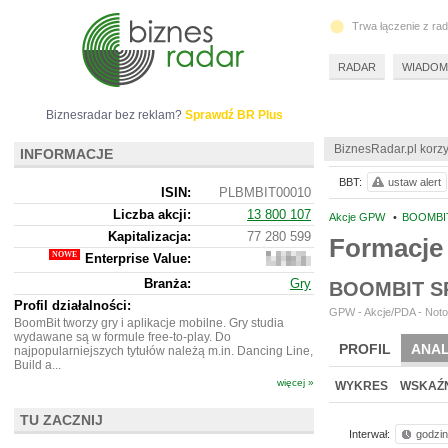
Trwa łączenie z ra
RADAR
WIADOM
Biznesradar bez reklam?
Sprawdź BR Plus
BiznesRadar.pl korzy
INFORMACJE
BBT:
ustaw alert
ISIN:
PLBMBIT00010
Liczba akcji:
13 800 107
Akcje GPW
•
BOOMBIT
Kapitalizacja:
77 280 599
Formacje
Enterprise Value:
63
729
Branża:
Gry
BOOMBIT S
599
Profil działalności:
GPW - Akcje/PDA - Noto
BoomBit tworzy gry i aplikacje mobilne. Gry studia
wydawane są w formule free-to-play. Do
PROFIL
ANAL
najpopularniejszych tytułów należą m.in. Dancing Line,
Build a...
więcej »
WYKRES
WSKAŹN
TU ZACZNIJ
Interwał:
godzi