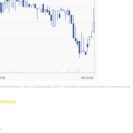
stra Finansów z dnia 19 października 2005 r. w sprawie informacji stanowiących rekomendacje
ź BR Plus
...