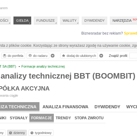
darem
OŚCI
GIEŁDA
FUNDUSZE
WALUTY
DYWIDENDY
NARZĘDZIA
Biznesradar bez reklam?
Sprawd
sta z plików cookie. Korzystając ze strony wyrażasz zgodę na używanie cookie, zg
do portfela
do radaru
dodaj do ulubionych
Znajdź profil:
 SA (BBT)
•
Formacje analizy technicznej
 analizy technicznej BBT (BOOMBIT)
PÓŁKA AKCYJNA
wania ciągłe
IZA TECHNICZNA
ANALIZA FINANSOWA
DYWIDENDY
WYC
IKI
SYGNAŁY
FORMACJE
TRENDY
STOPA ZWROTU
nny
dzienny
tygodniowy