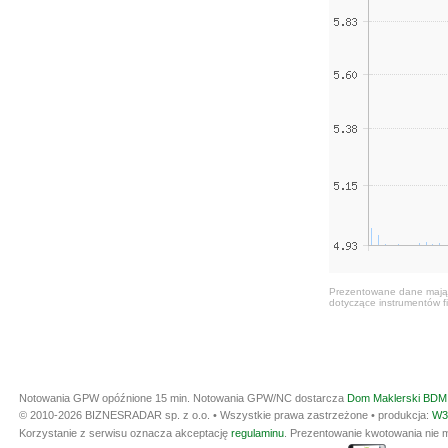
Prezentowane dane mają c
dotyczące instrumentów fi
Notowania GPW opóźnione 15 min.
Notowania GPW/NC dostarcza
Dom Maklerski BDM 
© 2010-2026 BIZNESRADAR sp. z o.o. • Wszystkie prawa zastrzeżone • produkcja:
W3
Korzystanie z serwisu oznacza akceptację
regulaminu
. Prezentowanie kwotowania nie m