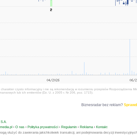
harakter czysto informacyjny i nie są rekomendacją w rozumieniu przepisów Rozporządzenia Mini
nansowych lub ich emitentów (Dz. U. z 2005 r. Nr 206, poz. 1715).
Biznesradar bez reklam?
Sprawd
S.A.
media.pl
•
O nas
•
Polityka prywatności
•
Regulamin
•
Reklama
•
Kontakt
ogą służyć do zawierania jakichkolwiek transakcji, ani podejmowania decyzji inwestycyjnych