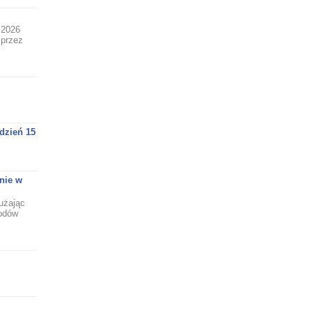
 2026
 przez
dzień 15
nie w
użając
hodów