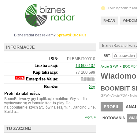
Trwa łączenie z ra
RADAR
WIADOM
Biznesradar bez reklam?
Sprawdź BR Plus
BiznesRadar.pl korzy
INFORMACJE
BBT:
ustaw alert
ISIN:
PLBMBIT00010
Liczba akcji:
13 800 107
Akcje GPW
•
BOOMBIT
Kapitalizacja:
77 280 599
Wiadomo
Enterprise Value:
63
729
Branża:
Gry
BOOMBIT S
599
Profil działalności:
GPW - Akcje/PDA - Noto
BoomBit tworzy gry i aplikacje mobilne. Gry studia
wydawane są w formule free-to-play. Do
PROFIL
ANAL
najpopularniejszych tytułów należą m.in. Dancing Line,
Build a...
więcej »
NOTOWANIA
WIA
TU ZACZNIJ