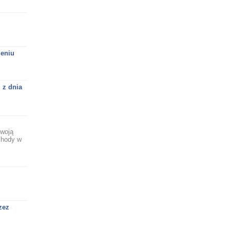
zeniu
 z dnia
swoją
chody w
zez