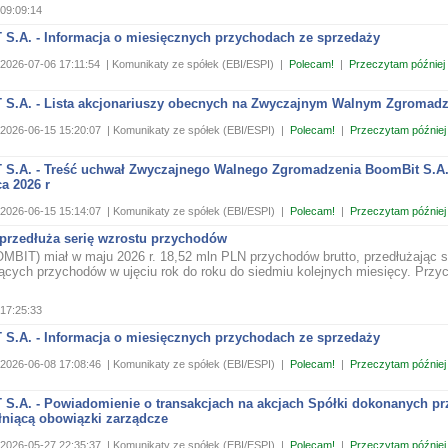
09:09:14
S.A. - Informacja o miesięcznych przychodach ze sprzedaży
2026-07-06 17:11:54
| Komunikaty ze spółek (EBI/ESPI)
|
Polecam!
|
Przeczytam później
S.A. - Lista akcjonariuszy obecnych na Zwyczajnym Walnym Zgromad
2026-06-15 15:20:07
| Komunikaty ze spółek (EBI/ESPI)
|
Polecam!
|
Przeczytam później
S.A. - Treść uchwał Zwyczajnego Walnego Zgromadzenia BoomBit S.A.
a 2026 r
2026-06-15 15:14:07
| Komunikaty ze spółek (EBI/ESPI)
|
Polecam!
|
Przeczytam później
przedłuża serię wzrostu przychodów
BIT) miał w maju 2026 r. 18,52 mln PLN przychodów brutto, przedłużając 
nących przychodów w ujęciu rok do roku do siedmiu kolejnych miesięcy. Przy
17:25:33
S.A. - Informacja o miesięcznych przychodach ze sprzedaży
2026-06-08 17:08:46
| Komunikaty ze spółek (EBI/ESPI)
|
Polecam!
|
Przeczytam później
S.A. - Powiadomienie o transakcjach na akcjach Spółki dokonanych pr
łniącą obowiązki zarządcze
2026-05-27 22:35:37
| Komunikaty ze spółek (EBI/ESPI)
|
Polecam!
|
Przeczytam później