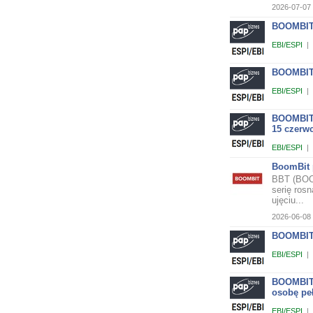
2026-07-07 
BOOMBIT 
EBI/ESPI
|
BOOMBIT 
EBI/ESPI
|
BOOMBIT 
15 czerwc
EBI/ESPI
|
BoomBit 
BBT (BOOM
serię ros
ujęciu...
2026-06-08 
BOOMBIT 
EBI/ESPI
|
BOOMBIT 
osobę pe
EBI/ESPI
|