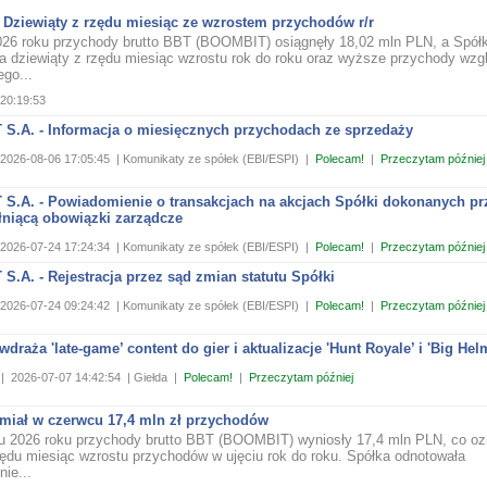
 Dziewiąty z rzędu miesiąc ze wzrostem przychodów r/r
026 roku przychody brutto BBT (BOOMBIT) osiągnęły 18,02 mln PLN, a Spół
a dziewiąty z rzędu miesiąc wzrostu rok do roku oraz wyższe przychody wz
ego...
20:19:53
S.A. - Informacja o miesięcznych przychodach ze sprzedaży
2026-08-06 17:05:45
| Komunikaty ze spółek (EBI/ESPI)
|
Polecam!
|
Przeczytam później
S.A. - Powiadomienie o transakcjach na akcjach Spółki dokonanych pr
łniącą obowiązki zarządcze
2026-07-24 17:24:34
| Komunikaty ze spółek (EBI/ESPI)
|
Polecam!
|
Przeczytam później
.A. - Rejestracja przez sąd zmian statutu Spółki
2026-07-24 09:24:42
| Komunikaty ze spółek (EBI/ESPI)
|
Polecam!
|
Przeczytam później
draża 'late-game’ content do gier i aktualizacje 'Hunt Royale’ i 'Big Hel
|
2026-07-07 14:42:54
| Giełda
|
Polecam!
|
Przeczytam później
miał w czerwcu 17,4 mln zł przychodów
 2026 roku przychody brutto BBT (BOOMBIT) wyniosły 17,4 mln PLN, co o
ędu miesiąc wzrostu przychodów w ujęciu rok do roku. Spółka odnotowała
ie...