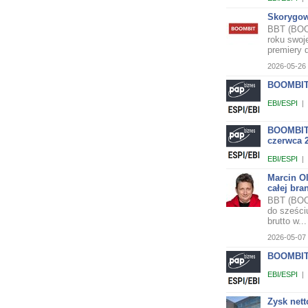
Skorygow
BBT (BOOM
roku swoj
premiery 
2026-05-26 
BOOMBIT 
EBI/ESPI
|
BOOMBIT 
czerwca 
EBI/ESPI
|
Marcin O
całej bra
BBT (BOOM
do sześci
brutto w...
2026-05-07 
BOOMBIT 
EBI/ESPI
|
Zysk nett