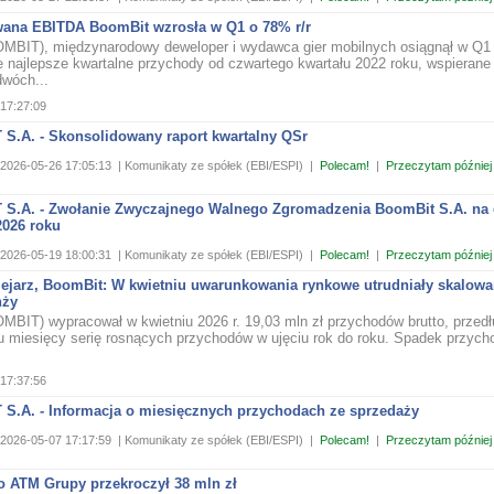
ana EBITDA BoomBit wzrosła w Q1 o 78% r/r
BIT), międzynarodowy deweloper i wydawca gier mobilnych osiągnął w Q1
e najlepsze kwartalne przychody od czwartego kwartału 2022 roku, wspierane
dwóch...
17:27:09
S.A. - Skonsolidowany raport kwartalny QSr
2026-05-26 17:05:13
| Komunikaty ze spółek (EBI/ESPI)
|
Polecam!
|
Przeczytam później
S.A. - Zwołanie Zwyczajnego Walnego Zgromadzenia BoomBit S.A. na 
2026 roku
2026-05-19 18:00:31
| Komunikaty ze spółek (EBI/ESPI)
|
Polecam!
|
Przeczytam później
lejarz, BoomBit: W kwietniu uwarunkowania rynkowe utrudniały skalowa
nży
BIT) wypracował w kwietniu 2026 r. 19,03 mln zł przychodów brutto, przedł
u miesięcy serię rosnących przychodów w ujęciu rok do roku. Spadek przyc
17:37:56
S.A. - Informacja o miesięcznych przychodach ze sprzedaży
2026-05-07 17:17:59
| Komunikaty ze spółek (EBI/ESPI)
|
Polecam!
|
Przeczytam później
o ATM Grupy przekroczył 38 mln zł