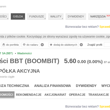
darem
OŚCI
GIEŁDA
FUNDUSZE
WALUTY
DYWIDENDY
NARZĘDZIA
Biznesradar bez reklam?
Sprawd
sta z plików cookie. Korzystając ze strony wyrażasz zgodę na używanie cookie, zg
do portfela
do radaru
dodaj do ulubionych
Znajdź profil:
 SA (BBT)
•
Wiadomości
ści BBT (BOOMBIT)
5.60
0.00
(0.00%)
07 s
PÓŁKA AKCYJNA
wania ciągłe
IZA TECHNICZNA
ANALIZA FINANSOWA
DYWIDENDY
WYC
DOMOŚCI
REKOMENDACJE
AKCJONARIAT
OPERACJE
TRANSAKCJE
Biznesradar bez reklam?
Sprawd