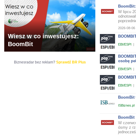
BoomBit:
W lipcu 2
odnotował
poprzedni
2026-08-06 
Wiesz w co inwestujesz:
BOOMBIT 
BoomBit
EBI/ESPI
|
BOOMBIT 
osobę pe
Biznesradar bez reklam?
Sprawdź BR Plus
EBI/ESPI
|
BOOMBIT S
EBI/ESPI
|
BoomBit w
ISBiznes.pl
BoomBit 
W czerwcu
ósmy z rz
jednocześn