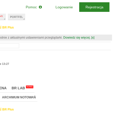
Pomoc
Logowanie
Rejestracja
PORTFEL
ź BR Plus
odnie z aktualnymi ustawieniami przeglądarki.
Dowiedz się więcej.
[x]
ie 13:27
NOWE
ENA
BR LAB
ARCHIWUM NOTOWAŃ
ź BR Plus