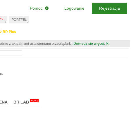
Pomoc
Logowanie
Rejestracja
PORTFEL
ź BR Plus
odnie z aktualnymi ustawieniami przeglądarki.
Dowiedz się więcej.
[x]
46
NOWE
ENA
BR LAB