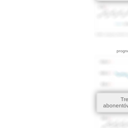
progno
Tr
abonentó