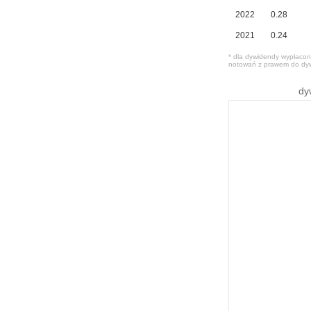
2022
0.28
2021
0.24
* dla dywidendy wypłacone
notowań z prawem do dy
dy