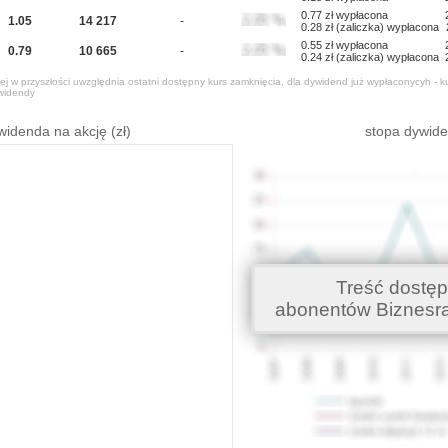
0.77 zł wypłacona
1.05
14 217
-
0.28 zł (zaliczka) wypłacona
0.55 zł wypłacona
0.79
10 665
-
0.24 zł (zaliczka) wypłacona
j w przyszłości uwzględnia ostatni dostępny kurs zamknięcia, dla dywidend już wypłaconycyh - k
widendy
widenda na akcję (zł)
stopa dywid
Treść dostęp
abonentów Biznesr