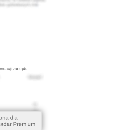
endacji zarządu
pna dla
radar Premium