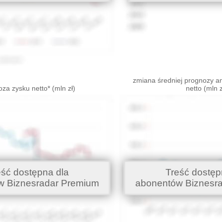
zmiana średniej prognozy an
za zysku netto* (mln zł)
netto (mln z
eść dostępna dla
Treść dostęp
w Biznesradar Premium
abonentów Biznesr