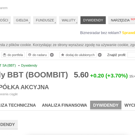
darem
OŚCI
GIEŁDA
FUNDUSZE
WALUTY
DYWIDENDY
NARZĘDZIA
Biznesradar bez reklam?
Sprawd
sta z plików cookie. Korzystając ze strony wyrażasz zgodę na używanie cookie, zg
do portfela
do radaru
dodaj do ulubionych
Znajdź profil:
 SA (BBT)
•
Dywidendy
dy BBT (BOOMBIT)
5.60
+0.20
(+3.70%)
15:
PÓŁKA AKCYJNA
wania ciągłe
IZA TECHNICZNA
ANALIZA FINANSOWA
DYWIDENDY
WYC
IDENDY