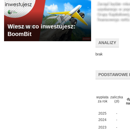
Wiesz w co inwestujesz:
BoomBit
ANALIZY
brak
PODSTAWOWE 
wypłata
zaliczka
d
za rok
(zł)
na
2025
-
2024
-
2023
-