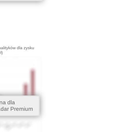
alityków dla zysku
ł)
na dla
adar Premium