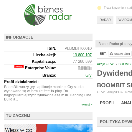
Trwa łączenie z ra
RADAR
WIADOM
INFORMACJE
BiznesRadar.pl korzy
ISIN:
PLBMBIT00010
BBT:
ustaw alert
Liczba akcji:
13 800 107
Kapitalizacja:
77 280 599
Akcje GPW
•
BOOMBIT
Enterprise Value:
63
Dywiden
729
Branża:
Gry
599
Profil działalności:
BOOMBIT S
BoomBit tworzy gry i aplikacje mobilne. Gry studia
wydawane są w formule free-to-play. Do
GPW - Akcje/PDA - Noto
najpopularniejszych tytułów należą m.in. Dancing Line,
Build a...
PROFIL
ANAL
więcej »
TU ZACZNIJ
POLITYKA DYW