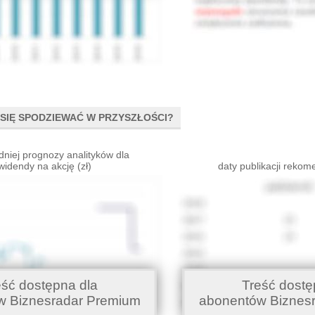
SIĘ SPODZIEWAĆ W PRZYSZŁOŚCI?
dniej prognozy analityków dla
widendy na akcję (zł)
daty publikacji rekom
eść dostępna dla
Treść dostę
w Biznesradar Premium
abonentów Biznes