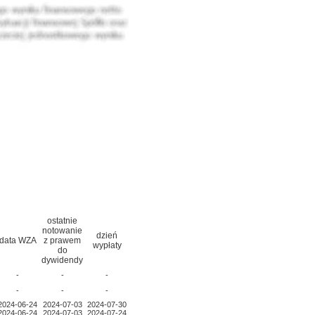
ostatnie
notowanie
dzień
data WZA
z prawem
wypłaty
do
dywidendy
-
-
-
-
-
-
2024-06-24
2024-07-03
2024-07-30
2024-06-24
2024-07-03
2024-07-24