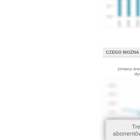
CZEGO MOŻNA 
zmiana śre
dy
Tr
abonentó