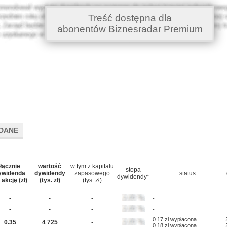
Treść dostępna dla
abonentów Biznesradar Premium
DANE
łącznie
wartość
w tym z kapitału
stopa
ywidenda
dywidendy
zapasowego
status
dywidendy*
 akcję (zł)
(tys. zł)
(tys. zł)
-
-
-
-
-
-
-
-
0.17 zł wypłacona
0.35
4 725
-
0.18 zł wypłacona