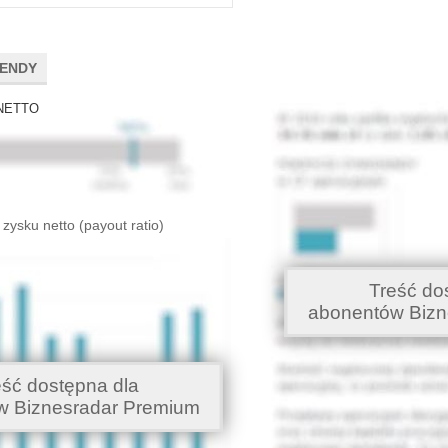
DENDY
NETTO
 zysku netto (payout ratio)
Treść do
abonentów Bizn
eść dostępna dla
w Biznesradar Premium