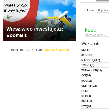
Interwał:
godzi
Wiesz w co inwestujesz:
kupuj
BoomBit
mówią wskaźniki
Wskaźniki
Biznesradar bez reklam?
Sprawdź BR Plus
RSI(14)
STS(14,3)
MACD(12,26,9)
TRIX(14,9)
Williams %R(10)
CCI(14)
ROC(15)
ULT(7,14,28)
FI(13)
MFI(14)
BOP(14)
EMV(14)