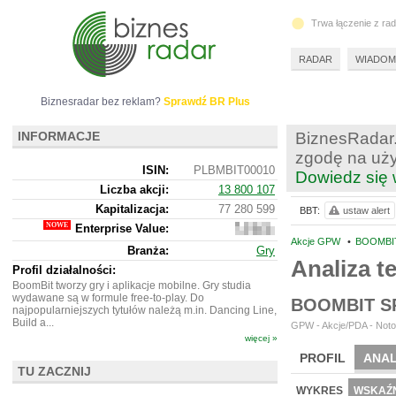
Trwa łączenie z ra
RADAR
WIADOM
Biznesradar bez reklam?
Sprawdź BR Plus
INFORMACJE
BiznesRadar.
zgodę na uży
ISIN:
PLBMBIT00010
Dowiedz się 
Liczba akcji:
13 800 107
Kapitalizacja:
77 280 599
BBT:
ustaw alert
Enterprise Value:
63
729
Akcje GPW
•
BOOMBIT
Branża:
Gry
599
Analiza 
Profil działalności:
BoomBit tworzy gry i aplikacje mobilne. Gry studia
wydawane są w formule free-to-play. Do
BOOMBIT S
najpopularniejszych tytułów należą m.in. Dancing Line,
Build a...
GPW - Akcje/PDA - Noto
więcej »
PROFIL
ANAL
TU ZACZNIJ
NOWE
BR LAB
WYKRES
WSKAŹN