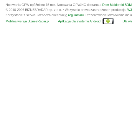
Notowania GPW opóźnione 15 min.
Notowania GPW/NC dostarcza
Dom Maklerski BDM 
© 2010-2026 BIZNESRADAR sp. z o.o. • Wszystkie prawa zastrzeżone • produkcja:
W3
Korzystanie z serwisu oznacza akceptację
regulaminu
. Prezentowanie kwotowania nie m
Mobilna wersja BiznesRadar.pl
Aplikacja dla systemu Android
Dla wła