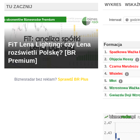
NOWE
BR LAB
WYKRES
WSKAŹN
TU ZACZNIJ
Interwał:
godzi
FiT Lena Lighting: czy Lena
Formacja
rozświetli Polskę? [BR
1.
Spadkowa Ważka D
Premium]
2.
Objęcia Hossy
3.
Czarna Marubozu
4.
Wisielec
Biznesradar bez reklam?
Sprawdź BR Plus
5.
Młot
6.
Wzrostowa Ważka 
7.
Gwiazda Doji Wzr