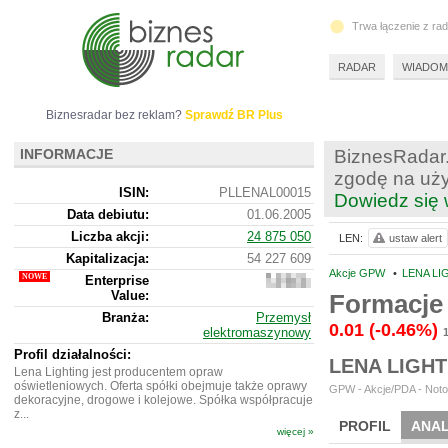
Trwa łączenie z ra
RADAR
WIADOM
Biznesradar bez reklam?
Sprawdź BR Plus
INFORMACJE
BiznesRadar.
zgodę na uży
ISIN:
PLLENAL00015
Dowiedz się 
Data debiutu:
01.06.2005
Liczba akcji:
24 875 050
LEN:
ustaw alert
Kapitalizacja:
54 227 609
Akcje GPW
•
LENA LI
Enterprise
58
Value:
300
Formacje 
609
Branża:
Przemysł
0.01
(-0.46%)
elektromaszynowy
Profil działalności:
LENA LIGH
Lena Lighting jest producentem opraw
oświetleniowych. Oferta spółki obejmuje także oprawy
GPW - Akcje/PDA - Noto
dekoracyjne, drogowe i kolejowe. Spółka współpracuje
z...
PROFIL
ANAL
więcej »