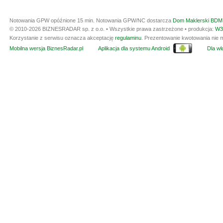
Notowania GPW opóźnione 15 min.
Notowania GPW/NC dostarcza
Dom Maklerski BDM 
© 2010-2026 BIZNESRADAR sp. z o.o. • Wszystkie prawa zastrzeżone • produkcja:
W3
Korzystanie z serwisu oznacza akceptację
regulaminu
. Prezentowanie kwotowania nie m
Mobilna wersja BiznesRadar.pl
Aplikacja dla systemu Android
Dla wła