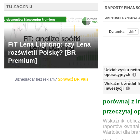
NOWE
TU ZACZNIJ
BR LAB
RAPORTY FINANS
WARTOŚCI RYNKOWE
Dynamika:
r/r
FiT Lena Lighting: czy Lena
rozświetli Polskę? [BR
Premium]
Udział zysku nett
operacyjnych
Biznesradar bez reklam?
Sprawdź BR Plus
Wskaźnik źródeł 
inwestycji
porównaj z i
przeczytaj o
Wskaźniki oblicz
raportów kwartal
Wartości dla bra