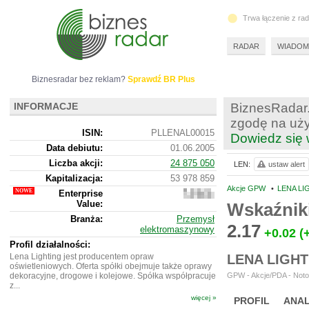
Trwa łączenie z ra
RADAR
WIADOM
Biznesradar bez reklam?
Sprawdź BR Plus
INFORMACJE
BiznesRadar.
zgodę na uży
ISIN:
PLLENAL00015
Dowiedz się 
Data debiutu:
01.06.2005
Liczba akcji:
24 875 050
LEN:
ustaw alert
Kapitalizacja:
53 978 859
Akcje GPW
•
LENA LI
Enterprise
58
Value:
051
Wskaźnik
859
Branża:
Przemysł
2.17
elektromaszynowy
+0.02
(
Profil działalności:
Lena Lighting jest producentem opraw
LENA LIGH
oświetleniowych. Oferta spółki obejmuje także oprawy
dekoracyjne, drogowe i kolejowe. Spółka współpracuje
GPW - Akcje/PDA - Noto
z...
więcej »
PROFIL
ANAL