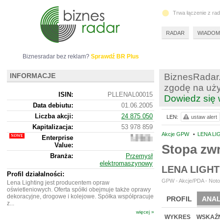
Trwa łączenie z ra
RADAR
WIADOM
Biznesradar bez reklam?
Sprawdź BR Plus
INFORMACJE
BiznesRadar.
zgodę na uży
ISIN:
PLLENAL00015
Dowiedz się 
Data debiutu:
01.06.2005
Liczba akcji:
24 875 050
LEN:
ustaw alert
Kapitalizacja:
53 978 859
Akcje GPW
•
LENA LI
Enterprise
58
Value:
051
Stopa zw
859
Branża:
Przemysł
elektromaszynowy
LENA LIGH
Profil działalności:
GPW - Akcje/PDA - Noto
Lena Lighting jest producentem opraw
oświetleniowych. Oferta spółki obejmuje także oprawy
dekoracyjne, drogowe i kolejowe. Spółka współpracuje
PROFIL
ANAL
z...
więcej »
NOWE
BR LAB
WYKRES
WSKAŹN