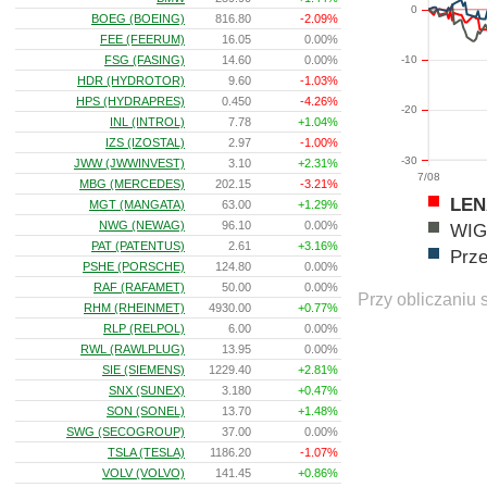
0
BOEG (BOEING)
816.80
-2.09%
FEE (FEERUM)
16.05
0.00%
FSG (FASING)
14.60
0.00%
-10
HDR (HYDROTOR)
9.60
-1.03%
HPS (HYDRAPRES)
0.450
-4.26%
-20
INL (INTROL)
7.78
+1.04%
IZS (IZOSTAL)
2.97
-1.00%
-30
JWW (JWWINVEST)
3.10
+2.31%
7/08
MBG (MERCEDES)
202.15
-3.21%
LEN
MGT (MANGATA)
63.00
+1.29%
NWG (NEWAG)
96.10
0.00%
WIG
PAT (PATENTUS)
2.61
+3.16%
Prz
PSHE (PORSCHE)
124.80
0.00%
RAF (RAFAMET)
50.00
0.00%
Przy obliczaniu 
RHM (RHEINMET)
4930.00
+0.77%
RLP (RELPOL)
6.00
0.00%
RWL (RAWLPLUG)
13.95
0.00%
SIE (SIEMENS)
1229.40
+2.81%
SNX (SUNEX)
3.180
+0.47%
SON (SONEL)
13.70
+1.48%
SWG (SECOGROUP)
37.00
0.00%
TSLA (TESLA)
1186.20
-1.07%
VOLV (VOLVO)
141.45
+0.86%