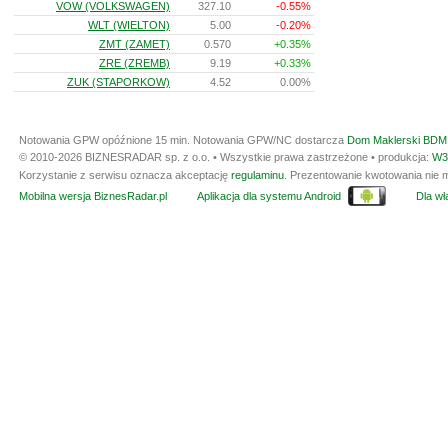
VOW (VOLKSWAGEN)
327.10
-0.55%
WLT (WIELTON)
5.00
-0.20%
ZMT (ZAMET)
0.570
+0.35%
ZRE (ZREMB)
9.19
+0.33%
ZUK (STAPORKOW)
4.52
0.00%
Notowania GPW opóźnione 15 min.
Notowania GPW/NC dostarcza
Dom Maklerski BDM 
© 2010-2026 BIZNESRADAR sp. z o.o. • Wszystkie prawa zastrzeżone • produkcja:
W3
Korzystanie z serwisu oznacza akceptację
regulaminu
. Prezentowanie kwotowania nie m
Mobilna wersja BiznesRadar.pl
Aplikacja dla systemu Android
Dla wła