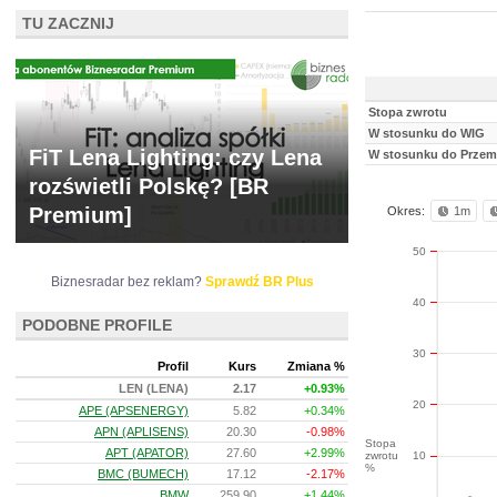
TU ZACZNIJ
Stopa zwrotu
W stosunku do WIG
FiT Lena Lighting: czy Lena
W stosunku do Przem
rozświetli Polskę? [BR
Premium]
Okres:
1m
50
Biznesradar bez reklam?
Sprawdź BR Plus
40
PODOBNE PROFILE
30
Profil
Kurs
Zmiana %
LEN (LENA)
2.17
+0.93%
20
APE (APSENERGY)
5.82
+0.34%
APN (APLISENS)
20.30
-0.98%
Stopa
APT (APATOR)
27.60
+2.99%
zwrotu
10
%
BMC (BUMECH)
17.12
-2.17%
BMW
259.90
+1.44%