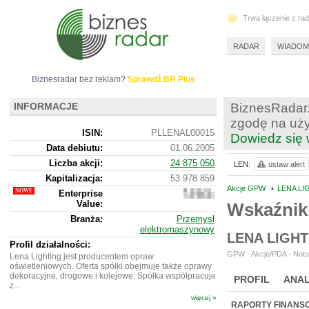
Trwa łączenie z ra
RADAR
WIADOM
Biznesradar bez reklam?
Sprawdź BR Plus
INFORMACJE
BiznesRadar.
zgodę na uży
ISIN:
PLLENAL00015
Dowiedz się 
Data debiutu:
01.06.2005
Liczba akcji:
24 875 050
LEN:
ustaw alert
Kapitalizacja:
53 978 859
Akcje GPW
•
LENA LI
Enterprise
58
Value:
051
Wskaźnik
859
Branża:
Przemysł
elektromaszynowy
LENA LIGH
Profil działalności:
GPW - Akcje/PDA - Noto
Lena Lighting jest producentem opraw
oświetleniowych. Oferta spółki obejmuje także oprawy
dekoracyjne, drogowe i kolejowe. Spółka współpracuje
PROFIL
ANAL
z...
więcej »
NOWE
BR LAB
RAPORTY FINANS