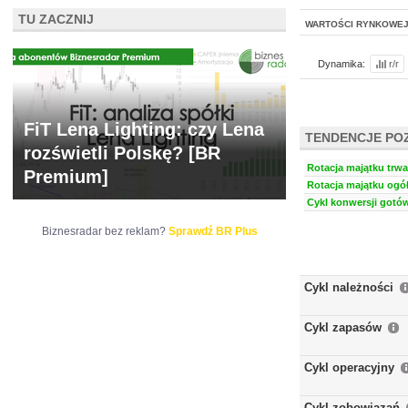
TU ZACZNIJ
WARTOŚCI RYNKOWE
Dynamika:
r/r
FiT Lena Lighting: czy Lena
TENDENCJE PO
rozświetli Polskę? [BR
Rotacja majątku trwa
Premium]
Rotacja majątku ogół
Cykl konwersji gotów
Biznesradar bez reklam?
Sprawdź BR Plus
Cykl należności
Cykl zapasów
Cykl operacyjny
Cykl zobowiązań