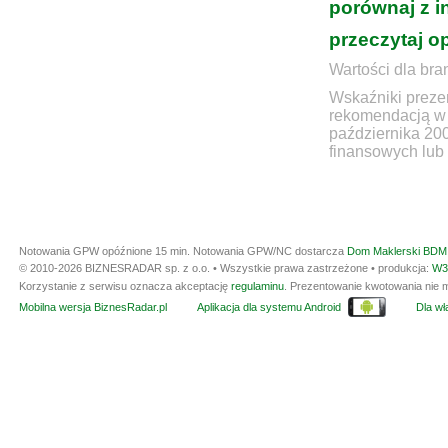
porównaj z i
przeczytaj o
Wartości dla bra
Wskaźniki prezen
rekomendacją w 
października 20
finansowych lub 
Notowania GPW opóźnione 15 min.
Notowania GPW/NC dostarcza
Dom Maklerski BDM 
© 2010-2026 BIZNESRADAR sp. z o.o. • Wszystkie prawa zastrzeżone • produkcja:
W3
Korzystanie z serwisu oznacza akceptację
regulaminu
. Prezentowanie kwotowania nie m
Mobilna wersja BiznesRadar.pl
Aplikacja dla systemu Android
Dla wła