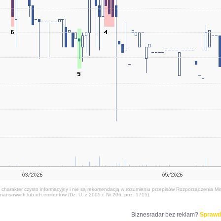
harakter czysto informacyjny i nie są rekomendacją w rozumieniu przepisów Rozporządzenia Mini
nansowych lub ich emitentów (Dz. U. z 2005 r. Nr 206, poz. 1715).
Biznesradar bez reklam?
Sprawd