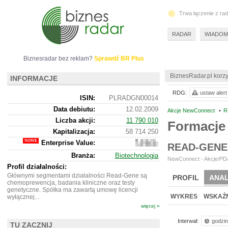
Trwa łączenie z ra
RADAR
WIADOM
Biznesradar bez reklam?
Sprawdź BR Plus
BiznesRadar.pl korzy
INFORMACJE
RDG:
ustaw alert
ISIN:
PLRADGN00014
Data debiutu:
12.02.2009
Akcje NewConnect
•
R
Liczba akcji:
11 790 010
Formacje
Kapitalizacja:
58 714 250
Enterprise Value:
56
READ-GENE
900
Branża:
Biotechnologia
250
NewConnect - Akcje/PDA
Profil działalności:
Głównymi segmentami działalności Read-Gene są
PROFIL
ANAL
chemoprewencja, badania kliniczne oraz testy
genetyczne. Spółka ma zawartą umowę licencji
WYKRES
WSKAŹN
wyłącznej...
więcej »
Interwał:
godzi
TU ZACZNIJ