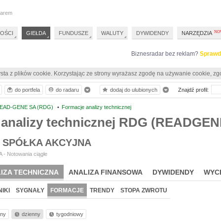
darem
OŚCI
GIEŁDA
FUNDUSZE
WALUTY
DYWIDENDY
NARZĘDZIA
Biznesradar bez reklam?
Sprawd
sta z plików cookie. Korzystając ze strony wyrażasz zgodę na używanie cookie, zg
do portfela
do radaru
dodaj do ulubionych
Znajdź profil:
EAD-GENE SA (RDG)
•
Formacje analizy technicznej
 analizy technicznej RDG (READGEN
 SPÓŁKA AKCYJNA
 - Notowania ciągłe
IZA TECHNICZNA
ANALIZA FINANSOWA
DYWIDENDY
WYC
IKI
SYGNAŁY
FORMACJE
TRENDY
STOPA ZWROTU
nny
dzienny
tygodniowy