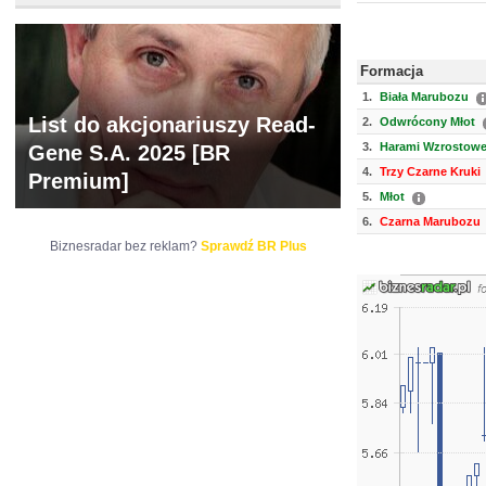
Formacja
1.
Biała Marubozu
List do akcjonariuszy Read-
2.
Odwrócony Młot
3.
Harami Wzrostow
Gene S.A. 2025 [BR
4.
Trzy Czarne Kruki
Premium]
5.
Młot
6.
Czarna Marubozu
Biznesradar bez reklam?
Sprawdź BR Plus