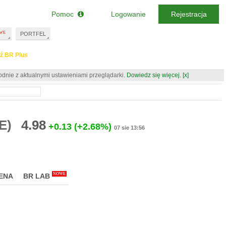
Pomoc
Logowanie
Rejestracja
PORTFEL
ź BR Plus
odnie z aktualnymi ustawieniami przeglądarki.
Dowiedz się więcej.
[x]
E)
4.98
+0.13
(+2.68%)
07 sie 13:56
NOWE
ENA
BR LAB