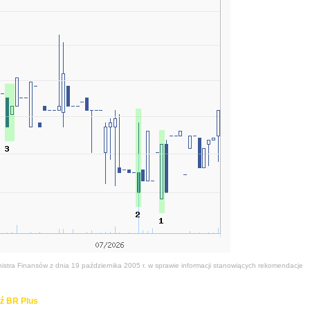
stra Finansów z dnia 19 października 2005 r. w sprawie informacji stanowiących rekomendacje
ź BR Plus