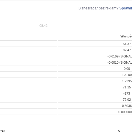
Biznesradar bez reklam?
Sprawd
08:42
Wartoś
54.37
92.47
-0.0109 (SIGNAL
-0.0010 (SIGNAL
0.00
120.00
1.2295
71.15
-173
72.02
0.3036
0.000000
ce
5