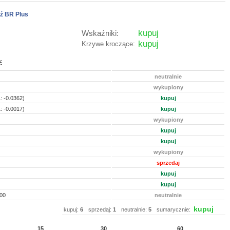
ź BR Plus
kupuj
Wskaźniki:
kupuj
Krzywe kroczące:
ć
neutralnie
wykupiony
: -0.0362)
kupuj
: -0.0017)
kupuj
wykupiony
kupuj
kupuj
wykupiony
sprzedaj
kupuj
kupuj
00
neutralnie
kupuj
kupuj:
6
sprzedaj:
1
neutralnie:
5
sumarycznie:
15
30
60