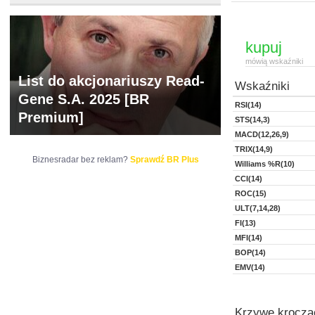
kupuj
mówią wskaźniki
List do akcjonariuszy Read-
Wskaźniki
Gene S.A. 2025 [BR
RSI(14)
Premium]
STS(14,3)
MACD(12,26,9)
TRIX(14,9)
Biznesradar bez reklam?
Sprawdź BR Plus
Williams %R(10)
CCI(14)
ROC(15)
ULT(7,14,28)
FI(13)
MFI(14)
BOP(14)
EMV(14)
Krzywe kroczą