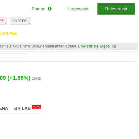
Pomoc
Logowanie
Rejestracja
PORTFEL
ź BR Plus
odnie z aktualnymi ustawieniami przeglądarki.
Dowiedz się więcej.
[x]
.09
(+1.86%)
10:42
NOWE
ENA
BR LAB