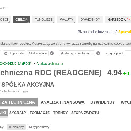
darem
OŚCI
GIEŁDA
FUNDUSZE
WALUTY
DYWIDENDY
NARZĘDZIA
Biznesradar bez reklam?
Sprawd
sta z plików cookie. Korzystając ze strony wyrażasz zgodę na używanie cookie, zg
do portfela
do radaru
dodaj do ulubionych
Znajdź profil:
EAD-GENE SA (RDG)
•
Analiza techniczna
techniczna RDG (READGENE)
4.94
+0
 SPÓŁKA AKCYJNA
 - Notowania ciągłe
IZA TECHNICZNA
ANALIZA FINANSOWA
DYWIDENDY
WYC
IKI
SYGNAŁY
FORMACJE
TRENDY
STOPA ZWROTU
nny
dzienny
tygodniowy