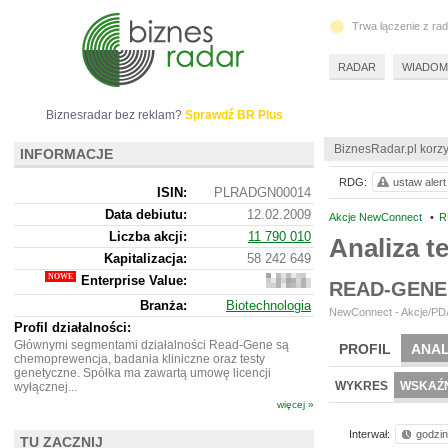
Trwa łączenie z ra
RADAR
WIADOM
Biznesradar bez reklam?
Sprawdź BR Plus
BiznesRadar.pl korzy
INFORMACJE
RDG:
ustaw alert
ISIN:
PLRADGN00014
Data debiutu:
12.02.2009
Akcje NewConnect
•
R
Liczba akcji:
11 790 010
Analiza 
Kapitalizacja:
58 242 649
Enterprise Value:
56
READ-GENE
428
Branża:
Biotechnologia
649
NewConnect - Akcje/PDA
Profil działalności:
Głównymi segmentami działalności Read-Gene są
PROFIL
ANAL
chemoprewencja, badania kliniczne oraz testy
genetyczne. Spółka ma zawartą umowę licencji
WYKRES
WSKAŹN
wyłącznej...
więcej »
Interwał:
godzi
TU ZACZNIJ