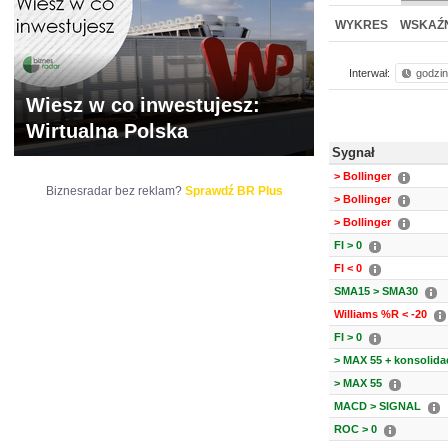
WYCENA
BR 
WYKRES
WSKAŹN
Interwał:
godzi
Wiesz w co inwestujesz:
Wirtualna Polska
Sygnał
> Bollinger
Biznesradar bez reklam?
Sprawdź BR Plus
> Bollinger
> Bollinger
FI > 0
FI < 0
SMA15 > SMA30
Williams %R < -20
FI > 0
> MAX 55 + konsolida
> MAX 55
MACD > SIGNAL
ROC > 0