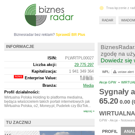
Trwa łączenie z ra
RADAR
WIADOM
Biznesradar bez reklam?
Sprawdź BR Plus
INFORMACJE
BiznesRadar.
zgodę na uży
ISIN:
PLWRTPL00027
Dowiedz się 
Liczba akcji:
29 775 297
Kapitalizacja:
1 941 349 364
WPL:
ustaw alert
Enterprise Value:
3
367
Akcje GPW
•
WIRTUAL
Branża:
Media
735
Sygnały 
364
Profil działalności:
Wirtualna Polska Holding to platforma medialna,
65.20
0.00
(
będąca właścicielem takich portali internetowych jak
Wirtualna Polska, o2, Money.pl, Pudelek czy BizTok...
więcej »
WIRTUALNA
GPW - Akcje - Notowania
TU ZACZNIJ
PROFIL
ANAL