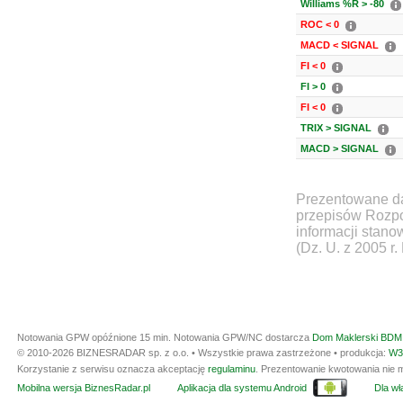
Williams %R > -80
ROC < 0
MACD < SIGNAL
FI < 0
FI > 0
FI < 0
TRIX > SIGNAL
MACD > SIGNAL
Prezentowane da
przepisów Rozpo
informacji stan
(Dz. U. z 2005 r.
Notowania GPW opóźnione 15 min.
Notowania GPW/NC dostarcza
Dom Maklerski BDM 
© 2010-2026 BIZNESRADAR sp. z o.o. • Wszystkie prawa zastrzeżone • produkcja:
W3
Korzystanie z serwisu oznacza akceptację
regulaminu
. Prezentowanie kwotowania nie m
Mobilna wersja BiznesRadar.pl
Aplikacja dla systemu Android
Dla wła