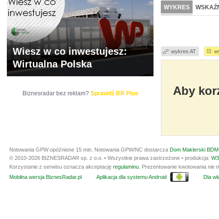
WYCENA
BR 
WYKRES
WSKAŹN
Wiesz w co inwestujesz:
wykres AT
w
Wirtualna Polska
Aby korz
Biznesradar bez reklam?
Sprawdź BR Plus
Notowania GPW opóźnione 15 min.
Notowania GPW/NC dostarcza
Dom Maklerski BDM 
© 2010-2026 BIZNESRADAR sp. z o.o. • Wszystkie prawa zastrzeżone • produkcja:
W3
Korzystanie z serwisu oznacza akceptację
regulaminu
. Prezentowanie kwotowania nie m
Mobilna wersja BiznesRadar.pl
Aplikacja dla systemu Android
Dla wła