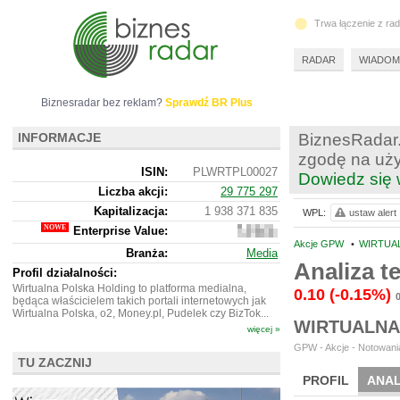
Trwa łączenie z ra
RADAR
WIADOM
Biznesradar bez reklam?
Sprawdź BR Plus
INFORMACJE
BiznesRadar.
zgodę na uży
ISIN:
PLWRTPL00027
Dowiedz się 
Liczba akcji:
29 775 297
Kapitalizacja:
1 938 371 835
WPL:
ustaw alert
Enterprise Value:
3
364
Akcje GPW
•
WIRTUAL
Branża:
Media
757
Analiza 
835
Profil działalności:
Wirtualna Polska Holding to platforma medialna,
0.10
(-0.15%)
będąca właścicielem takich portali internetowych jak
Wirtualna Polska, o2, Money.pl, Pudelek czy BizTok...
WIRTUALNA
więcej »
GPW - Akcje - Notowania
TU ZACZNIJ
PROFIL
ANAL