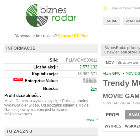
Trwa łączenie z ra
RADAR
WIADOM
Biznesradar bez reklam?
Sprawdź BR Plus
INFORMACJE
BiznesRadar.pl korzy
ustawieniami przeglą
ISIN:
PLMVGMS00011
MOV:
ustaw alert
Liczba akcji:
2 573 132
Kapitalizacja:
16 982 671
Akcje GPW
•
MOVIE G
Enterprise Value:
Trendy 
16
222
Branża:
Gry
671
MOVIE GAM
Profil działalności:
Movie Games to wywodzący się z Polski globalny
GPW - Akcje/PDA - Noto
wydawca gier wideo. Od początku istnienia Movie
Games głównym celem jest tworzenie
zróżnicowanych...
PROFIL
ANAL
więcej »
NOWE
BR LAB
WYKRES
WSKAŹN
TU ZACZNIJ