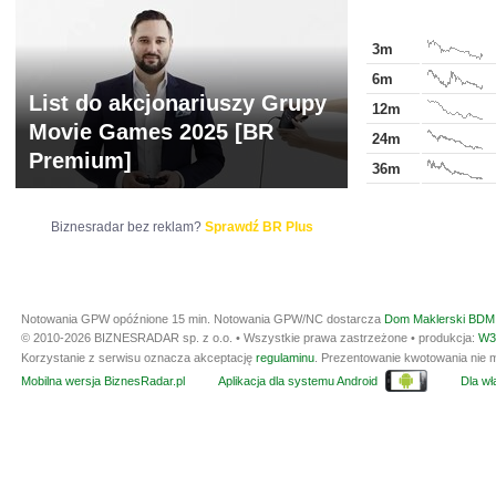
3m
6m
List do akcjonariuszy Grupy
12m
Movie Games 2025 [BR
24m
Premium]
36m
Biznesradar bez reklam?
Sprawdź BR Plus
Notowania GPW opóźnione 15 min.
Notowania GPW/NC dostarcza
Dom Maklerski BDM 
© 2010-2026 BIZNESRADAR sp. z o.o. • Wszystkie prawa zastrzeżone • produkcja:
W3
Korzystanie z serwisu oznacza akceptację
regulaminu
. Prezentowanie kwotowania nie m
Mobilna wersja BiznesRadar.pl
Aplikacja dla systemu Android
Dla wła