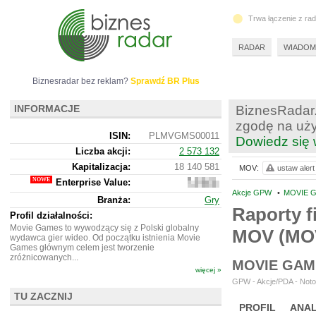
Trwa łączenie z ra
RADAR
WIADOM
Biznesradar bez reklam?
Sprawdź BR Plus
INFORMACJE
BiznesRadar.
zgodę na uży
ISIN:
PLMVGMS00011
Dowiedz się 
Liczba akcji:
2 573 132
Kapitalizacja:
18 140 581
MOV:
ustaw alert
Enterprise Value:
17
380
Akcje GPW
•
MOVIE G
Branża:
Gry
581
Raporty f
Profil działalności:
Movie Games to wywodzący się z Polski globalny
MOV (MO
wydawca gier wideo. Od początku istnienia Movie
Games głównym celem jest tworzenie
zróżnicowanych...
MOVIE GAM
więcej »
GPW - Akcje/PDA - Noto
TU ZACZNIJ
PROFIL
ANAL