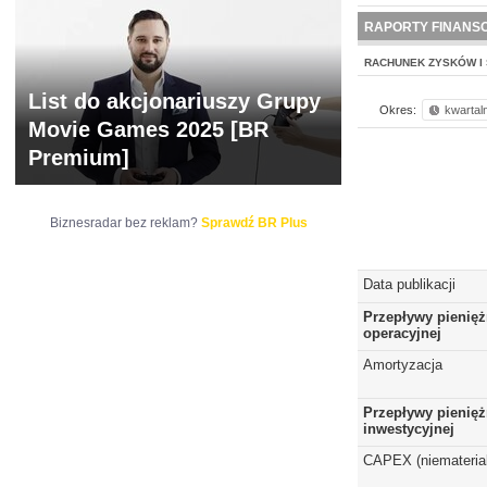
NOWE
BR LAB
RAPORTY FINANS
RACHUNEK ZYSKÓW I 
List do akcjonariuszy Grupy
Okres:
kwartal
Movie Games 2025 [BR
Premium]
Biznesradar bez reklam?
Sprawdź BR Plus
Data publikacji
Przepływy pienięż
operacyjnej
Amortyzacja
Przepływy pienięż
inwestycyjnej
CAPEX (niematerial