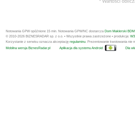
* Wartości oblic
Notowania GPW opóźnione 15 min.
Notowania GPW/NC dostarcza
Dom Maklerski BDM 
© 2010-2026 BIZNESRADAR sp. z o.o. • Wszystkie prawa zastrzeżone • produkcja:
W3
Korzystanie z serwisu oznacza akceptację
regulaminu
. Prezentowanie kwotowania nie m
Mobilna wersja BiznesRadar.pl
Aplikacja dla systemu Android
Dla wła