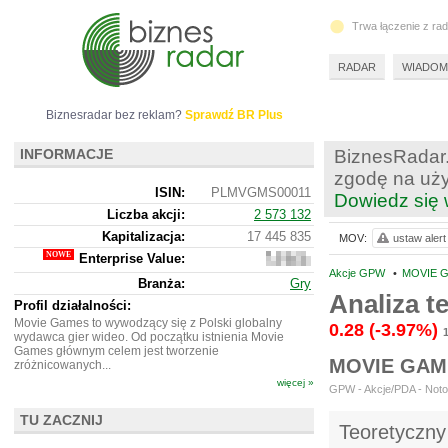
Trwa łączenie z ra
RADAR
WIADOM
Biznesradar bez reklam?
Sprawdź BR Plus
INFORMACJE
BiznesRadar.
zgodę na uży
ISIN:
PLMVGMS00011
Dowiedz się 
Liczba akcji:
2 573 132
Kapitalizacja:
17 445 835
MOV:
ustaw alert
Enterprise Value:
16
685
Akcje GPW
•
MOVIE G
Branża:
Gry
835
Analiza 
Profil działalności:
Movie Games to wywodzący się z Polski globalny
0.28
(-3.97%)
wydawca gier wideo. Od początku istnienia Movie
Games głównym celem jest tworzenie
MOVIE GAM
zróżnicowanych...
więcej »
GPW - Akcje/PDA - Noto
TU ZACZNIJ
Teoretyczny