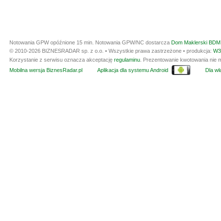
Notowania GPW opóźnione 15 min.
Notowania GPW/NC dostarcza
Dom Maklerski BDM 
© 2010-2026 BIZNESRADAR sp. z o.o. • Wszystkie prawa zastrzeżone • produkcja:
W3
Korzystanie z serwisu oznacza akceptację
regulaminu
. Prezentowanie kwotowania nie m
Mobilna wersja BiznesRadar.pl
Aplikacja dla systemu Android
Dla wła