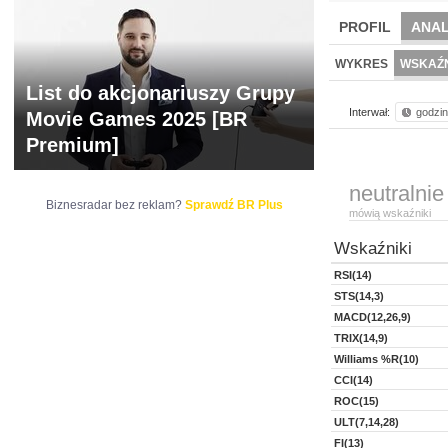
PROFIL
ANAL
NOWE
BR LAB
WYKRES
WSKAŹN
List do akcjonariuszy Grupy
Interwał:
godzi
Movie Games 2025 [BR
Premium]
neutralnie
Biznesradar bez reklam?
Sprawdź BR Plus
mówią wskaźniki
Wskaźniki
RSI(14)
STS(14,3)
MACD(12,26,9)
TRIX(14,9)
Williams %R(10)
CCI(14)
ROC(15)
ULT(7,14,28)
FI(13)