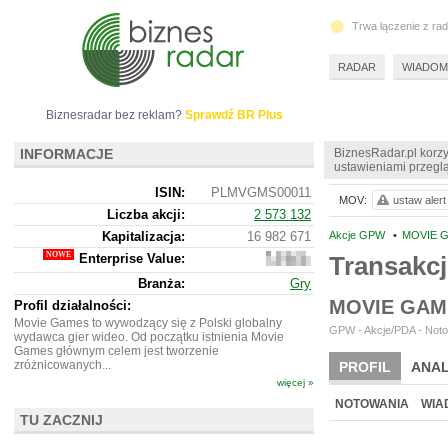
Trwa łączenie z ra
RADAR
WIADOM
Biznesradar bez reklam?
Sprawdź BR Plus
INFORMACJE
BiznesRadar.pl korzy
ustawieniami przeglą
ISIN:
PLMVGMS00011
MOV:
ustaw alert
Liczba akcji:
2 573 132
Kapitalizacja:
16 982 671
Akcje GPW
•
MOVIE G
Enterprise Value:
Transakc
16
222
Branża:
Gry
671
MOVIE GAM
Profil działalności:
Movie Games to wywodzący się z Polski globalny
GPW - Akcje/PDA - Noto
wydawca gier wideo. Od początku istnienia Movie
Games głównym celem jest tworzenie
zróżnicowanych...
PROFIL
ANAL
więcej »
NOWE
BR LAB
NOTOWANIA
WIA
TU ZACZNIJ
ARCHIWUM NOTO