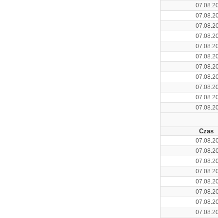
07.08.2
07.08.2
07.08.2
07.08.2
07.08.2
07.08.2
07.08.2
07.08.2
07.08.2
07.08.2
07.08.2
Czas
07.08.2
07.08.2
07.08.2
07.08.2
07.08.2
07.08.2
07.08.2
07.08.2