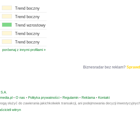
Trend boczny
Trend boczny
Trend wzrostowy
Trend boczny
Trend boczny
porównaj z innymi profilami »
Biznesradar bez reklam?
Sprawd
S.A.
media.pl
•
O nas
•
Polityka prywatności
•
Regulamin
•
Reklama
•
Kontakt
ogą służyć do zawierania jakichkolwiek transakcji, ani podejmowania decyzji inwestycyjnych
ścicieli witryn