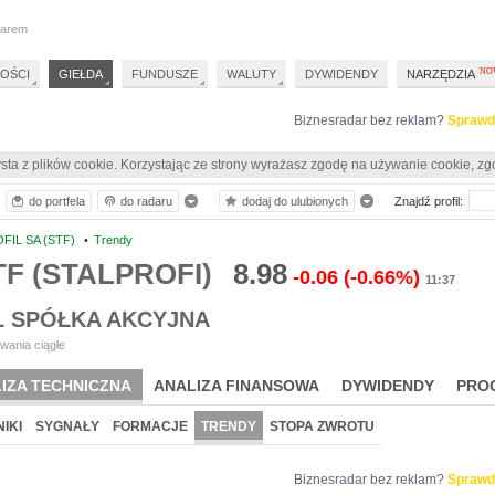
darem
OŚCI
GIEŁDA
FUNDUSZE
WALUTY
DYWIDENDY
NARZĘDZIA
Biznesradar bez reklam?
Sprawd
sta z plików cookie. Korzystając ze strony wyrażasz zgodę na używanie cookie, zg
do portfela
do radaru
dodaj do ulubionych
Znajdź profil:
FIL SA (STF)
•
Trendy
TF (STALPROFI)
8.98
-0.06
(-0.66%)
11:37
L SPÓŁKA AKCYJNA
wania ciągłe
IZA TECHNICZNA
ANALIZA FINANSOWA
DYWIDENDY
PRO
IKI
SYGNAŁY
FORMACJE
TRENDY
STOPA ZWROTU
Biznesradar bez reklam?
Sprawd