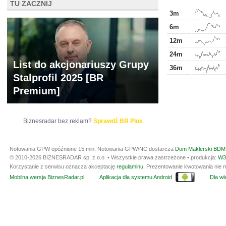
TU ZACZNIJ
3m
6m
12m
24m
List do akcjonariuszy Grupy
36m
Stalprofil 2025 [BR
Premium]
Biznesradar bez reklam?
Sprawdź BR Plus
Notowania GPW opóźnione 15 min.
Notowania GPW/NC dostarcza
Dom Maklerski BDM 
© 2010-2026 BIZNESRADAR sp. z o.o. • Wszystkie prawa zastrzeżone • produkcja:
W3
Korzystanie z serwisu oznacza akceptację
regulaminu
. Prezentowanie kwotowania nie m
Mobilna wersja BiznesRadar.pl
Aplikacja dla systemu Android
Dla wła