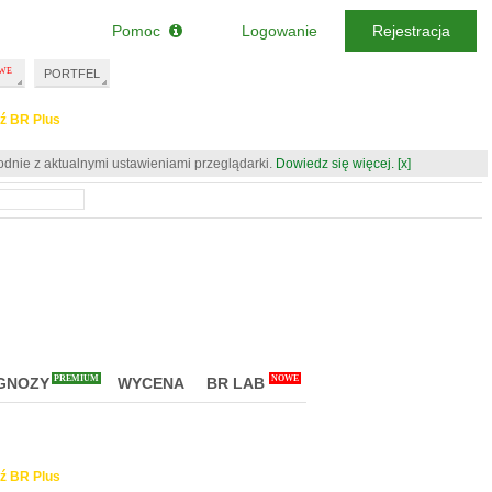
Pomoc
Logowanie
Rejestracja
PORTFEL
ź BR Plus
odnie z aktualnymi ustawieniami przeglądarki.
Dowiedz się więcej.
[x]
PREMIUM
NOWE
GNOZY
WYCENA
BR LAB
ź BR Plus