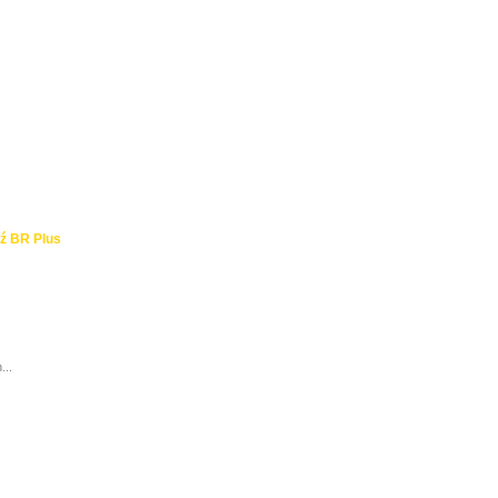
ź BR Plus
...