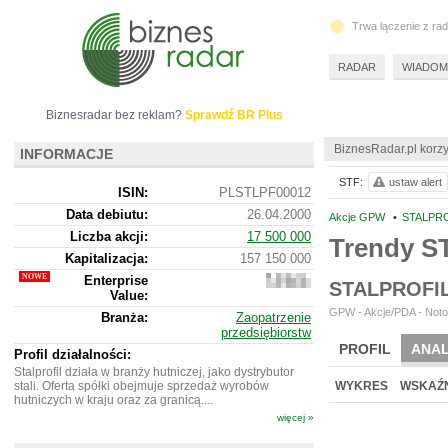
Trwa łączenie z ra
RADAR
WIADOM
Biznesradar bez reklam?
Sprawdź BR Plus
BiznesRadar.pl korzy
INFORMACJE
STF:
ustaw alert
ISIN:
PLSTLPF00012
Data debiutu:
26.04.2000
Akcje GPW
•
STALPRO
Liczba akcji:
17 500 000
Trendy S
Kapitalizacja:
157 150 000
Enterprise
233
STALPROFI
Value:
894
000
GPW - Akcje/PDA - Noto
Branża:
Zaopatrzenie
przedsiębiorstw
PROFIL
ANAL
Profil działalności:
Stalprofil działa w branży hutniczej, jako dystrybutor
stali. Oferta spółki obejmuje sprzedaż wyrobów
WYKRES
WSKAŹN
hutniczych w kraju oraz za granicą....
więcej »