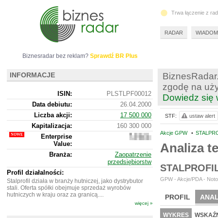
Trwa łączenie z ra
RADAR
WIADOM
Biznesradar bez reklam?
Sprawdź BR Plus
INFORMACJE
BiznesRadar.
zgodę na uży
ISIN:
PLSTLPF00012
Dowiedz się 
Data debiutu:
26.04.2000
Liczba akcji:
17 500 000
STF:
ustaw alert
Kapitalizacja:
160 300 000
Akcje GPW
•
STALPRO
Enterprise
237
Value:
044
Analiza 
000
Branża:
Zaopatrzenie
przedsiębiorstw
STALPROFI
Profil działalności:
GPW - Akcje/PDA - Noto
Stalprofil działa w branży hutniczej, jako dystrybutor
stali. Oferta spółki obejmuje sprzedaż wyrobów
hutniczych w kraju oraz za granicą....
PROFIL
ANAL
więcej »
WYCENA
BR 
WYKRES
WSKAŹN