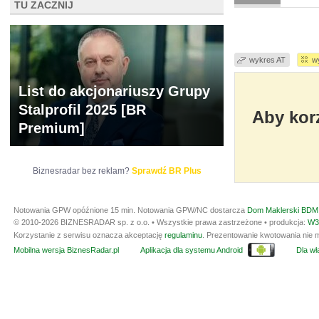
TU ZACZNIJ
wykres AT
w
List do akcjonariuszy Grupy
Stalprofil 2025 [BR
Aby korz
Premium]
Biznesradar bez reklam?
Sprawdź BR Plus
Notowania GPW opóźnione 15 min.
Notowania GPW/NC dostarcza
Dom Maklerski BDM 
© 2010-2026 BIZNESRADAR sp. z o.o. • Wszystkie prawa zastrzeżone • produkcja:
W3
Korzystanie z serwisu oznacza akceptację
regulaminu
. Prezentowanie kwotowania nie m
Mobilna wersja BiznesRadar.pl
Aplikacja dla systemu Android
Dla wła