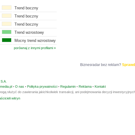
Trend boczny
Trend boczny
Trend boczny
Trend wzrostowy
Mocny trend wzrostowy
porównaj z innymi profilami »
Biznesradar bez reklam?
Sprawd
S.A.
media.pl
•
O nas
•
Polityka prywatności
•
Regulamin
•
Reklama
•
Kontakt
ogą służyć do zawierania jakichkolwiek transakcji, ani podejmowania decyzji inwestycyjnych
ścicieli witryn