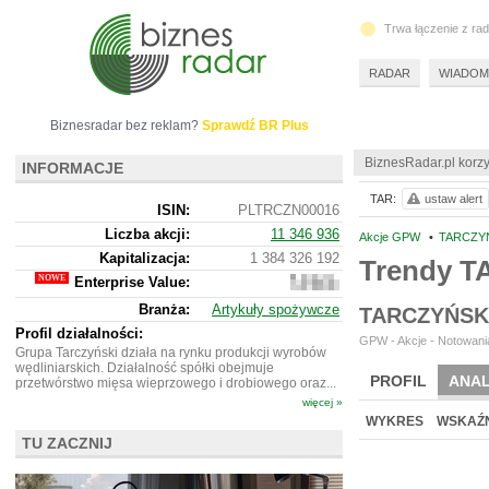
Trwa łączenie z ra
RADAR
WIADOM
Biznesradar bez reklam?
Sprawdź BR Plus
BiznesRadar.pl korzy
INFORMACJE
TAR:
ustaw alert
ISIN:
PLTRCZN00016
Liczba akcji:
11 346 936
Akcje GPW
•
TARCZYŃ
Kapitalizacja:
1 384 326 192
Trendy T
Enterprise Value:
2
482
Branża:
Artykuły spożywcze
TARCZYŃSK
822
192
Profil działalności:
GPW - Akcje - Notowania
Grupa Tarczyński działa na rynku produkcji wyrobów
wędliniarskich. Działalność spółki obejmuje
PROFIL
ANAL
przetwórstwo mięsa wieprzowego i drobiowego oraz...
więcej »
WYKRES
WSKAŹN
TU ZACZNIJ