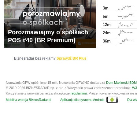
3m
6m
12m
Porozmawiajmy o spółkach
24m
POS #40 [BR Premium]
36m
Biznesradar bez reklam?
Sprawdź BR Plus
Notowania GPW opóźnione 15 min.
Notowania GPW/NC dostarcza
Dom Maklerski BDM 
© 2010-2026 BIZNESRADAR sp. z o.o. • Wszystkie prawa zastrzeżone • produkcja:
W3
Korzystanie z serwisu oznacza akceptację
regulaminu
. Prezentowanie kwotowania nie m
Mobilna wersja BiznesRadar.pl
Aplikacja dla systemu Android
Dla wła