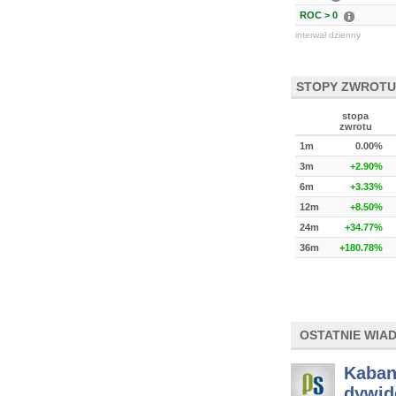
ROC > 0
interwał dzienny
STOPY ZWROTU
stopa
zwrotu
1m
0.00%
3m
+2.90%
6m
+3.33%
12m
+8.50%
24m
+34.77%
36m
+180.78%
OSTATNIE WIA
Kabano
dywid