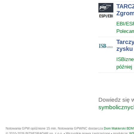
TARCZ
Zgrom
EBI/ES
Poleca
Tarczy
zysku 
ISBizne
później
Dowiedz się 
symbolicznyc
Notowania GPW opóźnione 15 min.
Notowania GPW/NC dostarcza
Dom Maklerski BDM 
© 2010-2026 BIZNESRADAR sp. z o.o. • Wszystkie prawa zastrzeżone • produkcja:
W3