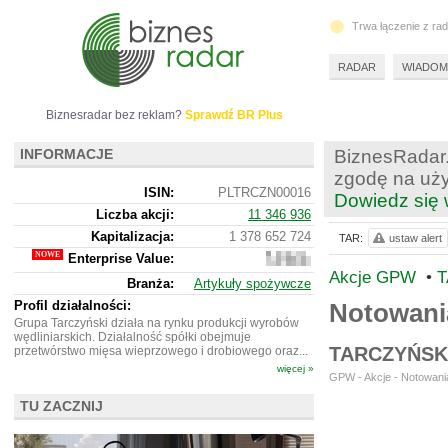
Trwa łączenie z ra
RADAR
WIADOM
Biznesradar bez reklam?
Sprawdź BR Plus
INFORMACJE
BiznesRadar.
zgodę na uży
ISIN:
PLTRCZN00016
Dowiedz się 
Liczba akcji:
11 346 936
Kapitalizacja:
1 378 652 724
TAR:
ustaw alert
Enterprise Value:
2
477
Akcje GPW
•
T
Branża:
Artykuły spożywcze
148
724
Profil działalności:
Notowani
Grupa Tarczyński działa na rynku produkcji wyrobów
wędliniarskich. Działalność spółki obejmuje
TARCZYŃSK
przetwórstwo mięsa wieprzowego i drobiowego oraz...
więcej »
GPW - Akcje - Notowania
TU ZACZNIJ