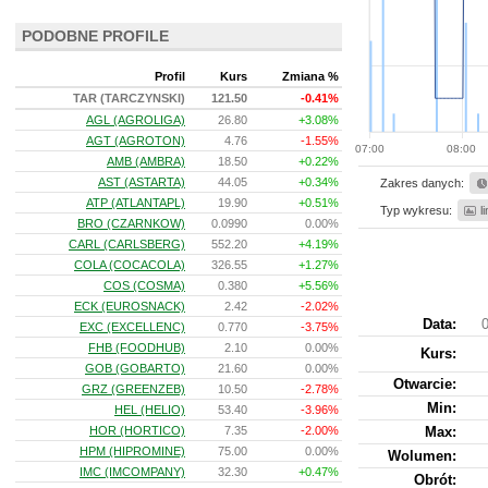
PODOBNE PROFILE
Profil
Kurs
Zmiana %
TAR (TARCZYNSKI)
121.50
-0.41%
AGL (AGROLIGA)
26.80
+3.08%
AGT (AGROTON)
4.76
-1.55%
07:00
08:00
AMB (AMBRA)
18.50
+0.22%
AST (ASTARTA)
44.05
+0.34%
Zakres danych:
ATP (ATLANTAPL)
19.90
+0.51%
Typ wykresu:
l
BRO (CZARNKOW)
0.0990
0.00%
CARL (CARLSBERG)
552.20
+4.19%
COLA (COCACOLA)
326.55
+1.27%
COS (COSMA)
0.380
+5.56%
ECK (EUROSNACK)
2.42
-2.02%
Data:
0
EXC (EXCELLENC)
0.770
-3.75%
FHB (FOODHUB)
2.10
0.00%
Kurs
:
GOB (GOBARTO)
21.60
0.00%
Otwarcie:
GRZ (GREENZEB)
10.50
-2.78%
Min:
HEL (HELIO)
53.40
-3.96%
HOR (HORTICO)
7.35
-2.00%
Max:
HPM (HIPROMINE)
75.00
0.00%
Wolumen:
IMC (IMCOMPANY)
32.30
+0.47%
Obrót: