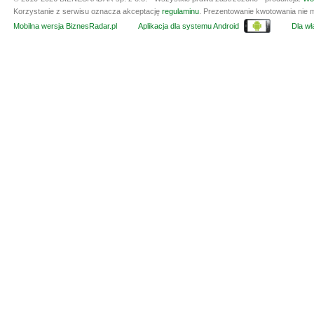
Korzystanie z serwisu oznacza akceptację
regulaminu
. Prezentowanie kwotowania nie m
Mobilna wersja BiznesRadar.pl
Aplikacja dla systemu Android
Dla wła