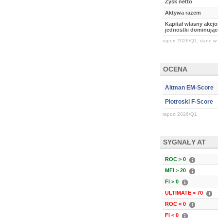
Zysk netto
Aktywa razem
Kapitał własny akcj
jednostki dominując
raport 2026/Q1, dane w 
OCENA
Altman EM-Score
Piotroski F-Score
raport 2026/Q1
SYGNAŁY AT
ROC > 0
MFI > 20
FI > 0
ULTIMATE < 70
ROC < 0
FI < 0