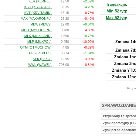
KER (KERNEL)
19.50
+2.52%
Transakcje
:
KSG (KSGAGRO)
3.535
+4.28%
Min 52 tyg
:
KVT (KRVITAMIN)
13.15
-0.75%
Max 52 tyg
:
MAK (MAKARONPL)
25.20
-0.40%
MBW (MBWS)
12.00
+0.84%
MCD (MYCODERN)
0.780
-4.88%
MLK (MILKILAND)
1.596
+0.76%
Zmiana 1d
MLP (MILKPOL)
0.450
-10.00%
OTM (OTMUCHOW)
4.85
-0.82%
Zmiana 7d
PPS (PEPEES)
0.774
+1.04%
Zmiana 1m
SEK (SEKO)
12.95
-3.00%
Zmiana 3m
WWL (WAWEL)
708.00
-0.84%
Zmiana YTD
Zmiana 12m
Przy o
SPRAWOZDANIE
Przychody ze sprze
Zysk operacyjny (EB
Zysk przed opodat