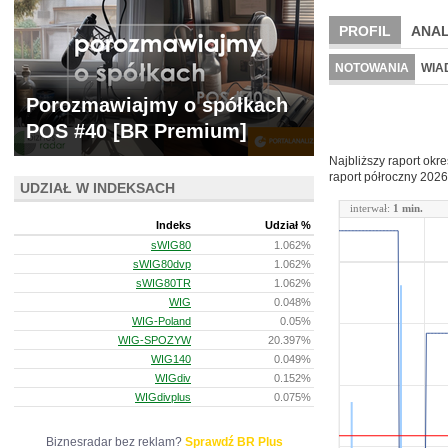
PROFIL
ANAL
NOWE
BR LAB
NOTOWANIA
WIA
ARCHIWUM NOTO
Porozmawiajmy o spółkach
POS #40 [BR Premium]
Najbliższy raport okr
raport półroczny
2026
UDZIAŁ W INDEKSACH
interwał:
1 min.
Indeks
Udział %
sWIG80
1.062%
sWIG80dvp
1.062%
sWIG80TR
1.062%
WIG
0.048%
WIG-Poland
0.05%
WIG-SPOZYW
20.397%
WIG140
0.049%
WIGdiv
0.152%
WIGdivplus
0.075%
Biznesradar bez reklam?
Sprawdź BR Plus