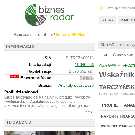
Trwa łączenie z ra
RADAR
WIADOM
Biznesradar bez reklam?
Sprawdź BR Plus
BiznesRadar.pl korzy
INFORMACJE
TAR:
ustaw alert
ISIN:
PLTRCZN00016
Liczba akcji:
11 346 936
Akcje GPW
•
TARCZYŃ
Kapitalizacja:
1 378 652 724
Wskaźnik
Enterprise Value:
2
477
Branża:
Artykuły spożywcze
TARCZYŃSK
148
724
Profil działalności:
GPW - Akcje - Notowania
Grupa Tarczyński działa na rynku produkcji wyrobów
wędliniarskich. Działalność spółki obejmuje
PROFIL
ANAL
przetwórstwo mięsa wieprzowego i drobiowego oraz...
więcej »
RAPORTY FINANS
TU ZACZNIJ
WARTOŚCI RYNKOWE