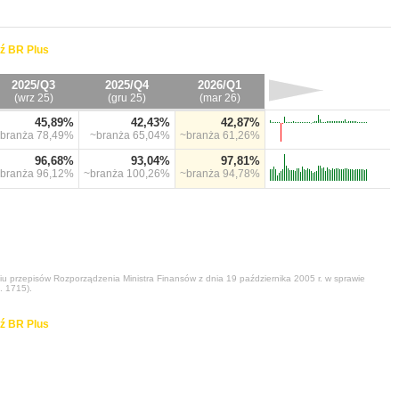
ź BR Plus
2025/Q3
2025/Q4
2026/Q1
(wrz 25)
(gru 25)
(mar 26)
45,89%
42,43%
42,87%
branża
78,49%
~branża
65,04%
~branża
61,26%
96,68%
93,04%
97,81%
branża
96,12%
~branża
100,26%
~branża
94,78%
niu przepisów Rozporządzenia Ministra Finansów z dnia 19 października 2005 r. w sprawie
. 1715).
ź BR Plus