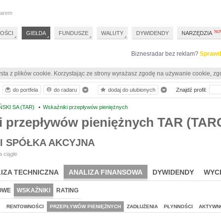
darem
OŚCI
GIEŁDA
FUNDUSZE
WALUTY
DYWIDENDY
NARZĘDZIA
Biznesradar bez reklam?
Sprawd
sta z plików cookie. Korzystając ze strony wyrażasz zgodę na używanie cookie, zg
do portfela
do radaru
dodaj do ulubionych
Znajdź profil:
SKI SA (TAR)
•
Wskaźniki przepływów pieniężnych
i przepływów pieniężnych TAR (TA
I SPÓŁKA AKCYJNA
 ciągłe
IZA TECHNICZNA
ANALIZA FINANSOWA
DYWIDENDY
WYC
OWE
WSKAŹNIKI
RATING
J
RENTOWNOŚCI
PRZEPŁYWÓW PIENIĘŻNYCH
ZADŁUŻENIA
PŁYNNOŚCI
AKTYWN