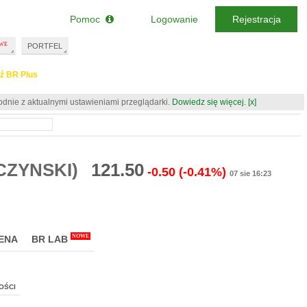
Pomoc
Logowanie
Rejestracja
PORTFEL
ź BR Plus
odnie z aktualnymi ustawieniami przeglądarki.
Dowiedz się więcej.
[x]
RCZYNSKI)
121.50
-0.50
(-0.41%)
07 sie 16:23
NOWE
ENA
BR LAB
OŚCI