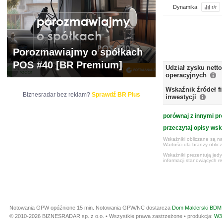
Dynamika:
r/r
Porozmawiajmy o spółkach
POS #40 [BR Premium]
Udział zysku nett
operacyjnych
Wskaźnik źródeł 
Biznesradar bez reklam?
Sprawdź BR Plus
inwestycji
porównaj z innymi pr
przeczytaj opisy ws
Wskaźniki obliczane są na
Wartości dla branży obli
Wskaźniki prezentują jed
informacji stanowiących r
Notowania GPW opóźnione 15 min.
Notowania GPW/NC dostarcza
Dom Maklerski BDM 
© 2010-2026 BIZNESRADAR sp. z o.o. • Wszystkie prawa zastrzeżone • produkcja:
W3