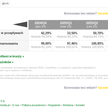
k/k
Biznesradar bez reklam?
Sprawd
2024/Q4
2025/Q1
2025/Q2
(gru 24)
(mar 25)
(cze 25)
o w przepływach
42,29%
33,50%
50,70%
~branża
59,59%
~branża
66,23%
~branża
64,75%
~
finansowania
99,00%
97,46%
100,85%
~branża
81,18%
~branża
100,01%
~branża
100,85%
~
ofilami w branży »
kaźników »
 podstawie urocznionych wartości RZiS i CashFlow z 4 ostatnich raportów kwartalnych.
czane są w oparciu o medianę.
ynie użyteczne informacje dotyczące kondycji finansowej spółek i nie są rekomendacją w rozumie
ekomendacje dotyczące instrumentów finansowych lub ich emitentów (Dz. U. z 2005 r. Nr 206, poz
Biznesradar bez reklam?
Sprawd
S.A.
media.pl
•
O nas
•
Polityka prywatności
•
Regulamin
•
Reklama
•
Kontakt