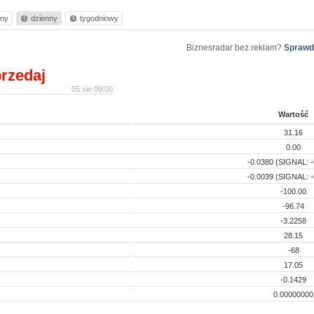
nny
dzienny
tygodniowy
Biznesradar bez reklam?
Sprawd
rzedaj
05 sie 09:00
Wartość
31.16
0.00
-0.0380 (SIGNAL: -
-0.0039 (SIGNAL: -
-100.00
-96.74
-3.2258
28.15
-68
17.05
-0.1429
0.00000000