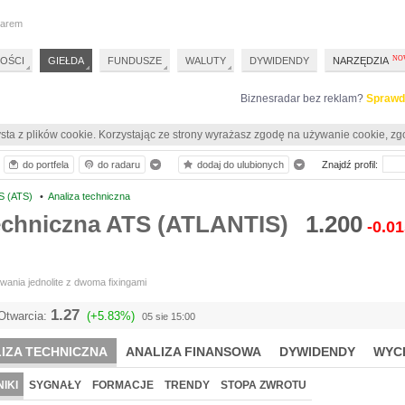
darem
OŚCI
GIEŁDA
FUNDUSZE
WALUTY
DYWIDENDY
NARZĘDZIA
Biznesradar bez reklam?
Sprawd
sta z plików cookie. Korzystając ze strony wyrażasz zgodę na używanie cookie, zg
do portfela
do radaru
dodaj do ulubionych
Znajdź profil:
S (ATS)
•
Analiza techniczna
techniczna ATS (ATLANTIS)
1.200
-0.0
ania jednolite z dwoma fixingami
1.27
Otwarcia:
(+5.83%)
05 sie 15:00
IZA TECHNICZNA
ANALIZA FINANSOWA
DYWIDENDY
WYC
IKI
SYGNAŁY
FORMACJE
TRENDY
STOPA ZWROTU