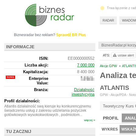
Trwa łączenie z ra
RADAR
WIADOM
Biznesradar bez reklam?
Sprawdź BR Plus
BiznesRadar.pl korzy
INFORMACJE
ATS:
ustaw alert
ISIN:
EE0000000552
Liczba akcji:
7 000 000
Akcje GPW
•
ATLANTI
Kapitalizacja:
8 400 000
Analiza 
Enterprise
8
Value:
361
ATLANTIS
577
Branża:
Działalność
inwestycyjna
GPW - Akcje/PDA - Notow
Profil działalności:
Teoretyczny Kurs 
Atlantis działalność swą kieruje ku konkurencyjnemu
świadczeniu usług z zakresu udzielania pożyczek
gotówkowych wysokokwotowych , podmiotom...
PROFIL
ANAL
więcej »
WYKRES
WSKAŹN
TU ZACZNIJ