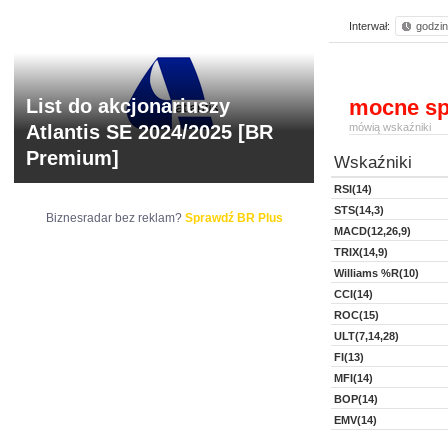
Interwał:
godzi
List do akcjonariuszy
mocne sp
Atlantis SE 2024/2025 [BR
mówią wskaźniki
Premium]
Wskaźniki
RSI(14)
STS(14,3)
Biznesradar bez reklam?
Sprawdź BR Plus
MACD(12,26,9)
TRIX(14,9)
Williams %R(10)
CCI(14)
ROC(15)
ULT(7,14,28)
FI(13)
MFI(14)
BOP(14)
EMV(14)