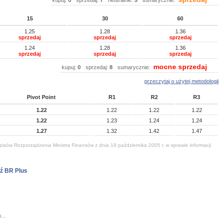
kupuj:
0
sprzedaj:
7
neutralnie:
5
sumarycznie:
15
30
60
1.25
1.28
1.36
sprzedaj
sprzedaj
sprzedaj
1.24
1.28
1.36
sprzedaj
sprzedaj
sprzedaj
mocne sprzedaj
kupuj:
0
sprzedaj:
8
sumarycznie:
przeczytaj o użytej metodologii
Pivot Point
R1
R2
R3
1.22
1.22
1.22
1.22
1.22
1.23
1.24
1.24
1.27
1.32
1.42
1.47
isów Rozporządzenia Ministra Finansów z dnia 19 października 2005 r. w sprawie informacji
ź BR Plus
...