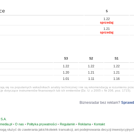
ce
5
1.22
sprzedaj
1.21
sprzedaj
S3
S2
S1
1.22
1.22
1.22
1.20
1.21
1.21
1.01
1.11
1.16
ją się na popularnych wskaźnikach analizy technicznej i nie są rekomendacją w rozumieniu przep
e dotyczące instrumentów finansowych lub ich emitentów (Dz. U. z 2005 r. Nr 206, poz. 1715).
Biznesradar bez reklam?
Sprawd
S.A.
media.pl
•
O nas
•
Polityka prywatności
•
Regulamin
•
Reklama
•
Kontakt
ogą służyć do zawierania jakichkolwiek transakcji, ani podejmowania decyzji inwestycyjnych