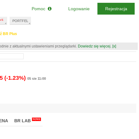
Pomoc
Logowanie
Rejestracja
PORTFEL
ź BR Plus
odnie z aktualnymi ustawieniami przeglądarki.
Dowiedz się więcej.
[x]
15
(-1.23%)
05 sie 11:00
NOWE
ENA
BR LAB