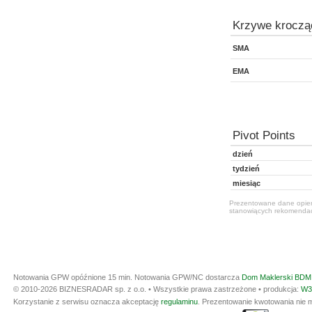
Krzywe kroczą
SMA
EMA
Pivot Points
dzień
tydzień
miesiąc
Prezentowane dane opiera
stanowiących rekomendacj
Notowania GPW opóźnione 15 min.
Notowania GPW/NC dostarcza
Dom Maklerski BDM 
© 2010-2026 BIZNESRADAR sp. z o.o. • Wszystkie prawa zastrzeżone • produkcja:
W3
Korzystanie z serwisu oznacza akceptację
regulaminu
. Prezentowanie kwotowania nie m