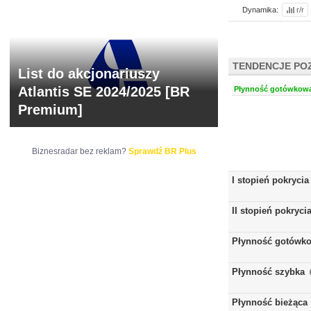
Dynamika:
r/r
TENDENCJE PO
List do akcjonariuszy
Atlantis SE 2024/2025 [BR
Płynność gotówkowa:
Premium]
Biznesradar bez reklam?
Sprawdź BR Plus
I stopień pokrycia
II stopień pokryci
Płynność gotówk
Płynność szybka
Płynność bieżąca