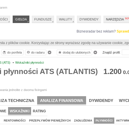
darem
OŚCI
GIEŁDA
FUNDUSZE
WALUTY
DYWIDENDY
NARZĘDZIA
Biznesradar bez reklam?
Sprawd
sta z plików cookie. Korzystając ze strony wyrażasz zgodę na używanie cookie, zg
do portfela
do radaru
dodaj do ulubionych
Znajdź profil:
S (ATS)
•
Wskaźniki płynności
i płynności ATS (ATLANTIS)
1.200
0.
ania jednolite z dwoma fixingami
IZA TECHNICZNA
ANALIZA FINANSOWA
DYWIDENDY
WYC
OWE
WSKAŹNIKI
RATING
J
RENTOWNOŚCI
PRZEPŁYWÓW PIENIĘŻNYCH
ZADŁUŻENIA
PŁYNNOŚCI
AKTYWN