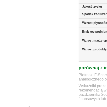
Jakość zysku
Spadek zadłużen
Wzrost płynnośc
Brak rozwodnieni
Wzrost marży sp
Wzrost produkt
porównaj z i
Piotroski F-Scor
analogicznego ok
Wskaźniki prezen
rekomendacją w 
października 20
finansowych lub 