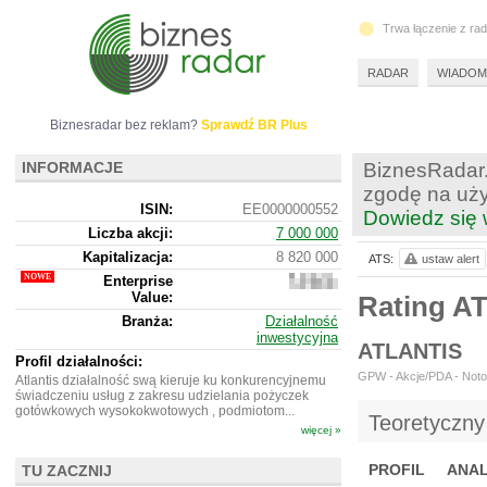
Trwa łączenie z ra
RADAR
WIADOM
Biznesradar bez reklam?
Sprawdź BR Plus
INFORMACJE
BiznesRadar.
zgodę na uży
ISIN:
EE0000000552
Dowiedz się 
Liczba akcji:
7 000 000
Kapitalizacja:
8 820 000
ATS:
ustaw alert
Enterprise
8
Value:
781
Rating A
577
Branża:
Działalność
inwestycyjna
ATLANTIS
Profil działalności:
GPW - Akcje/PDA - Notow
Atlantis działalność swą kieruje ku konkurencyjnemu
świadczeniu usług z zakresu udzielania pożyczek
gotówkowych wysokokwotowych , podmiotom...
Teoretyczny
więcej »
PROFIL
ANAL
TU ZACZNIJ