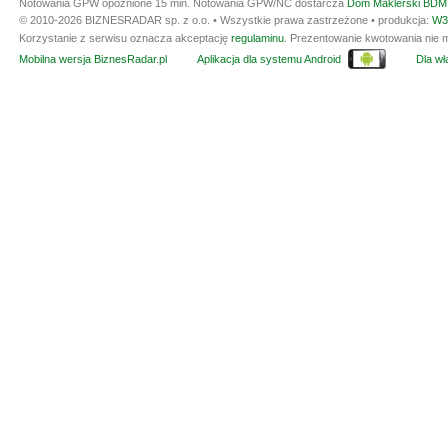
Notowania GPW opóźnione 15 min.
Notowania GPW/NC dostarcza
Dom Maklerski BDM 
© 2010-2026 BIZNESRADAR sp. z o.o. • Wszystkie prawa zastrzeżone • produkcja:
W3
Korzystanie z serwisu oznacza akceptację
regulaminu
. Prezentowanie kwotowania nie m
Mobilna wersja BiznesRadar.pl
Aplikacja dla systemu Android
Dla wła