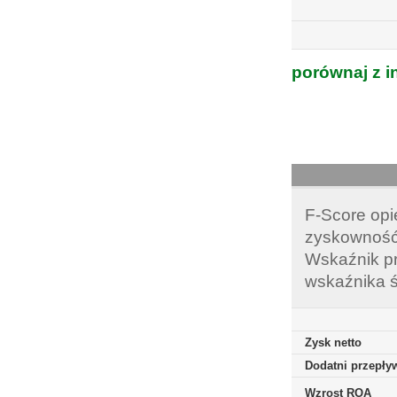
porównaj z i
F-Score opi
zyskowność,
Wskaźnik pr
wskaźnika ś
Zysk netto
Dodatni przepływ
Wzrost ROA