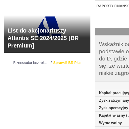
NOWE
BR LAB
RAPORTY FINANS
List do akcjonariuszy
Atlantis SE 2024/2025 [BR
Wskaźnik oc
Premium]
podstawie o
do D, gdzie
Biznesradar bez reklam?
Sprawdź BR Plus
się, że war
niskie zagr
Kapitał pracując
Zysk zatrzymany
Zysk operacyjny
Kapitał własny 
Wyraz wolny