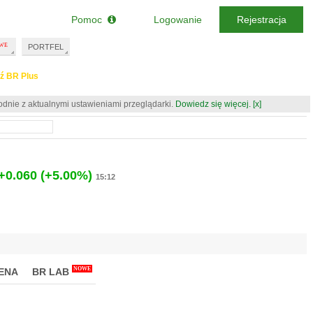
Pomoc
Logowanie
Rejestracja
PORTFEL
ź BR Plus
odnie z aktualnymi ustawieniami przeglądarki.
Dowiedz się więcej.
[x]
+0.060
(+5.00%)
15:12
NOWE
ENA
BR LAB