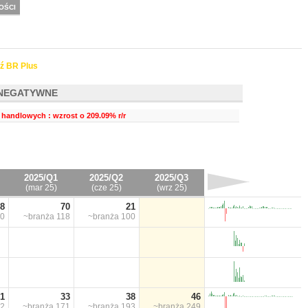
OŚCI
ź BR Plus
NEGATYWNE
handlowych : wzrost o 209.09% r/r
2025/Q1
2025/Q2
2025/Q3
(mar 25)
(cze 25)
(wrz 25)
8
70
21
0
~branża
118
~branża
100
1
33
38
46
2
~branża
171
~branża
193
~branża
249