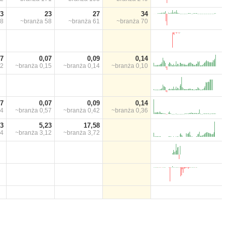
3
23
27
34
8
~branża
58
~branża
61
~branża
70
07
0,07
0,09
0,14
12
~branża
0,15
~branża
0,14
~branża
0,10
07
0,07
0,09
0,14
54
~branża
0,57
~branża
0,42
~branża
0,36
73
5,23
17,58
04
~branża
3,12
~branża
3,72