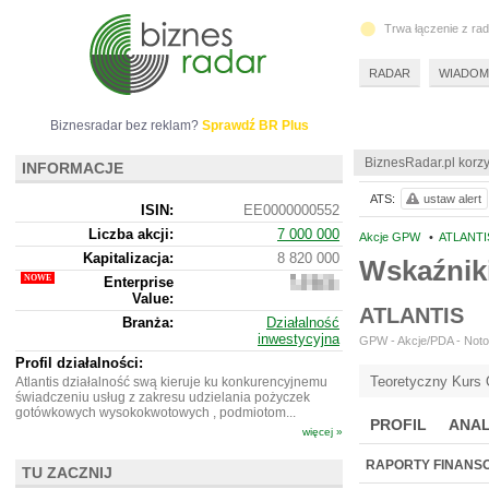
Trwa łączenie z ra
RADAR
WIADOM
Biznesradar bez reklam?
Sprawdź BR Plus
BiznesRadar.pl korzy
INFORMACJE
ATS:
ustaw alert
ISIN:
EE0000000552
Liczba akcji:
7 000 000
Akcje GPW
•
ATLANTI
Kapitalizacja:
8 820 000
Wskaźnik
Enterprise
8
Value:
781
ATLANTIS
577
Branża:
Działalność
inwestycyjna
GPW - Akcje/PDA - Notow
Profil działalności:
Teoretyczny Kurs 
Atlantis działalność swą kieruje ku konkurencyjnemu
świadczeniu usług z zakresu udzielania pożyczek
gotówkowych wysokokwotowych , podmiotom...
PROFIL
ANAL
więcej »
RAPORTY FINANS
TU ZACZNIJ