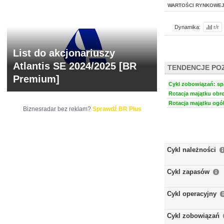
WARTOŚCI RYNKOWE
Dynamika:
r/r
List do akcjonariuszy
Atlantis SE 2024/2025 [BR
TENDENCJE PO
Premium]
Cykl zobowiązań: spa
Rotacja majątku obro
Rotacja majątku ogół
Biznesradar bez reklam?
Sprawdź BR Plus
Cykl należności
Cykl zapasów
Cykl operacyjny
Cykl zobowiązań