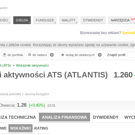
darem
OŚCI
GIEŁDA
FUNDUSZE
WALUTY
DYWIDENDY
NARZĘDZIA
Biznesradar bez reklam?
Sprawd
sta z plików cookie. Korzystając ze strony wyrażasz zgodę na używanie cookie, zg
do portfela
do radaru
dodaj do ulubionych
Znajdź profil:
S (ATS)
•
Wskaźniki aktywności
i aktywności ATS (ATLANTIS)
1.260
ania jednolite z dwoma fixingami
1.26
Otwarcia:
(+0.40%)
13:31
IZA TECHNICZNA
ANALIZA FINANSOWA
DYWIDENDY
WYC
OWE
WSKAŹNIKI
RATING