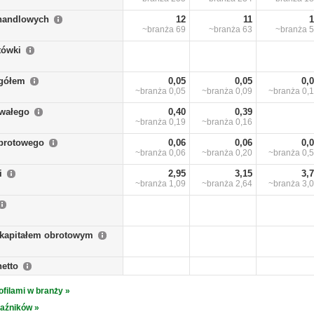
handlowych
12
11
1
~branża
69
~branża
63
~branża
5
tówki
ogółem
0,05
0,05
0,
~branża
0,05
~branża
0,09
~branża
0,
rwałego
0,40
0,39
~branża
0,19
~branża
0,16
obrotowego
0,06
0,06
0,
~branża
0,06
~branża
0,20
~branża
0,
i
2,95
3,15
3,
~branża
1,09
~branża
2,64
~branża
3,
 kapitałem obrotowym
netto
ofilami w branży »
kaźników »