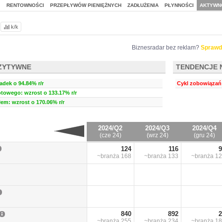
J
RENTOWNOŚCI
PRZEPŁYWÓW PIENIĘŻNYCH
ZADŁUŻENIA
PŁYNNOŚCI
AKTYWN
k/k
Biznesradar bez reklam?
Sprawd
ZYTYWNE
TENDENCJE 
dek o 94.84% r/r
Cykl zobowiązań 
towego: wzrost o 133.17% r/r
em: wzrost o 170.06% r/r
2024/Q2
2024/Q3
2024/Q4
(cze 24)
(wrz 24)
(gru 24)
124
116
9
~branża
168
~branża
133
~branża
12
840
892
2
~branża
255
~branża
234
~branża
18